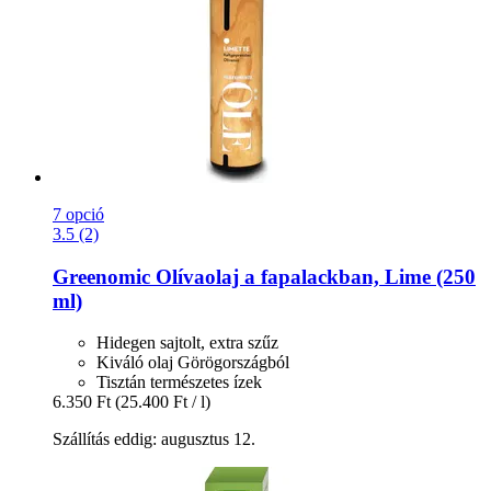
7 opció
3.5 (2)
Greenomic
Olívaolaj a fapalackban, Lime (250
ml)
Hidegen sajtolt, extra szűz
Kiváló olaj Görögországból
Tisztán természetes ízek
6.350 Ft
(25.400 Ft / l)
Szállítás eddig: augusztus 12.