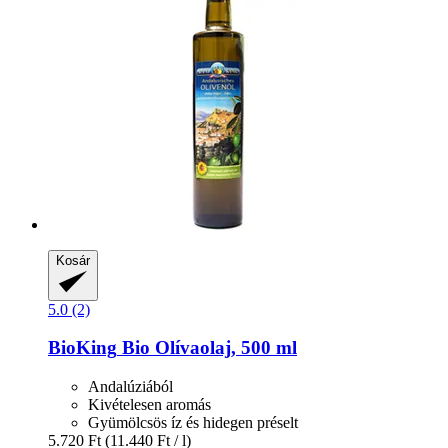
Kosár
5.0 (2)
BioKing
Bio Olívaolaj, 500 ml
Andalúziából
Kivételesen aromás
Gyümölcsös íz és hidegen préselt
5.720 Ft
(11.440 Ft / l)