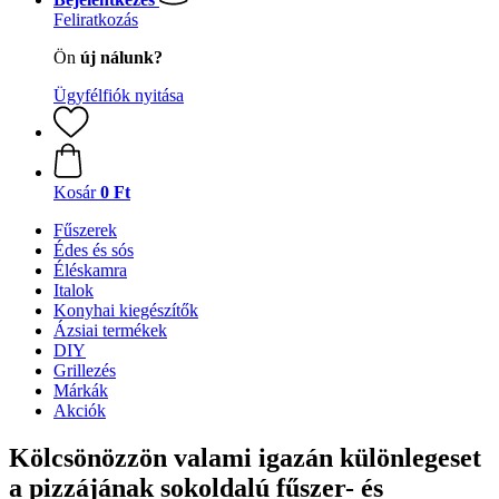
Feliratkozás
Ön
új nálunk?
Ügyfélfiók nyitása
Kosár
0 Ft
Fűszerek
Édes és sós
Éléskamra
Italok
Konyhai kiegészítők
Ázsiai termékek
DIY
Grillezés
Márkák
Akciók
Kölcsönözzön valami igazán különlegeset
a pizzájának sokoldalú fűszer- és