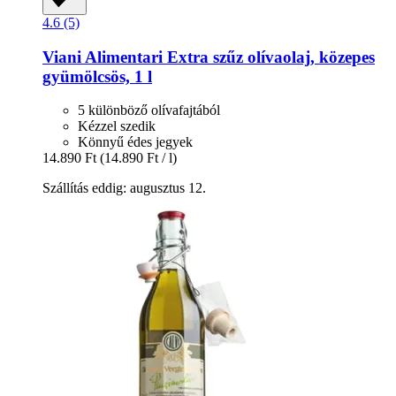
4.6 (5)
Viani Alimentari
Extra szűz olívaolaj, közepes
gyümölcsös, 1 l
5 különböző olívafajtából
Kézzel szedik
Könnyű édes jegyek
14.890 Ft
(14.890 Ft / l)
Szállítás eddig: augusztus 12.