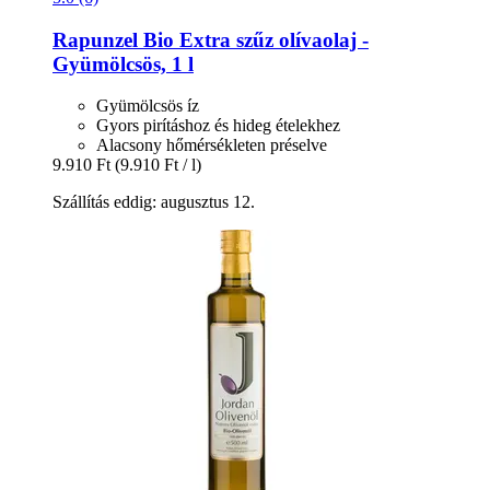
Rapunzel
Bio Extra szűz olívaolaj -​
Gyümölcsös, 1 l
Gyümölcsös íz
Gyors pirításhoz és hideg ételekhez
Alacsony hőmérsékleten préselve
9.910 Ft
(9.910 Ft / l)
Szállítás eddig: augusztus 12.