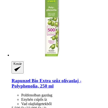
Kosár
Rapunzel
Bio Extra szűz olívaolaj -​
Polyphenolia, 250 ml
Polifenolban gazdag
Enyhén csípős íz
Vad olajfaligetekből