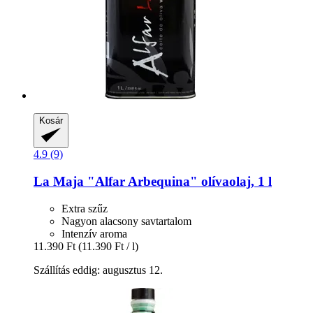
Kosár
4.9 (9)
La Maja
"Alfar Arbequina" olívaolaj, 1 l
Extra szűz
Nagyon alacsony savtartalom
Intenzív aroma
11.390 Ft
(11.390 Ft / l)
Szállítás eddig: augusztus 12.