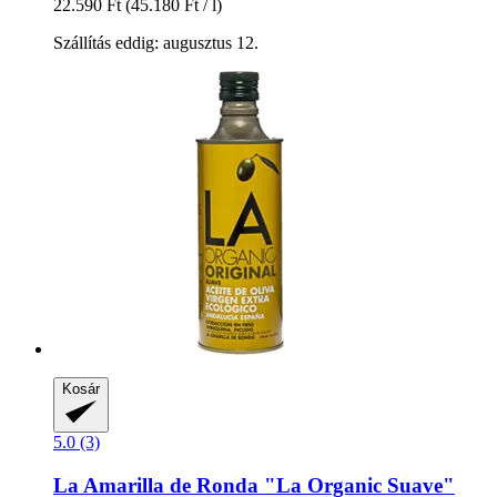
22.590 Ft
(45.180 Ft / l)
Szállítás eddig: augusztus 12.
Kosár
5.0 (3)
La Amarilla de Ronda
"La Organic Suave"