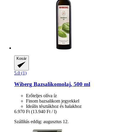
Kosár
5.0 (1)
Wiberg
Bazsalikomolaj, 500 ml
Erőteljes olíva íz
Finom bazsalikom jegyekkel
Ideális tésztákhoz és halakhoz
6.970 Ft
(13.940 Ft / l)
Szállítás eddig: augusztus 12.