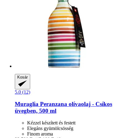
Kosár
5.0 (12)
Muraglia
Peranzana olívaolaj -​ Csíkos
üvegben, 500 ml
Kézzel készített és festett
Elegáns gyümölcsösség
Finom aroma