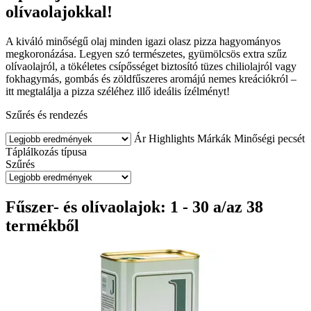
olívaolajokkal!
A kiváló minőségű olaj minden igazi olasz pizza hagyományos
megkoronázása. Legyen szó természetes, gyümölcsös extra szűz
olívaolajról, a tökéletes csípősséget biztosító tüzes chiliolajról vagy
fokhagymás, gombás és zöldfűszeres aromájú nemes kreációkról –
itt megtalálja a pizza széléhez illő ideális ízélményt!
Szűrés és rendezés
Ár
Highlights
Márkák
Minőségi pecsét
Táplálkozás típusa
Szűrés
Fűszer- és olívaolajok: 1 - 30 a/az 38
termékből