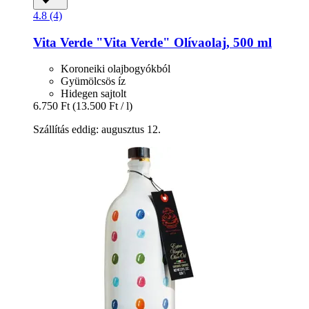
4.8 (4)
Vita Verde
"Vita Verde" Olívaolaj, 500 ml
Koroneiki olajbogyókból
Gyümölcsös íz
Hidegen sajtolt
6.750 Ft
(13.500 Ft / l)
Szállítás eddig: augusztus 12.