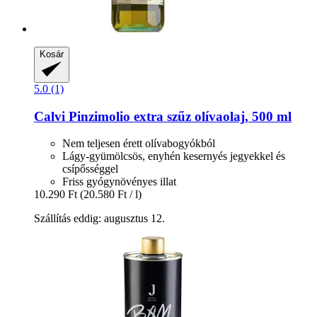
Kosár
5.0 (1)
Calvi
Pinzimolio extra szűz olívaolaj, 500 ml
Nem teljesen érett olívabogyókból
Lágy-gyümölcsös, enyhén kesernyés jegyekkel és
csípősséggel
Friss gyógynövényes illat
10.290 Ft
(20.580 Ft / l)
Szállítás eddig: augusztus 12.