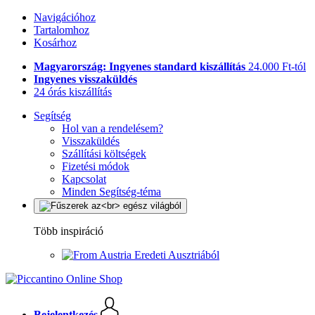
Navigációhoz
Tartalomhoz
Kosárhoz
Magyarország: Ingyenes standard kiszállítás
24.000 Ft-tól
Ingyenes visszaküldés
24 órás kiszállítás
Segítség
Hol van a rendelésem?
Visszaküldés
Szállítási költségek
Fizetési módok
Kapcsolat
Minden Segítség-téma
Több inspiráció
Eredeti Ausztriából
Bejelentkezés