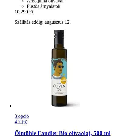
Arbequina olívával
Füstös árnyalatok
10.290 Ft
Szállítás eddig: augusztus 12.
3 opció
4.7 (6)
Ölmühle Fandler
Bio olívaolaj, 500 ml