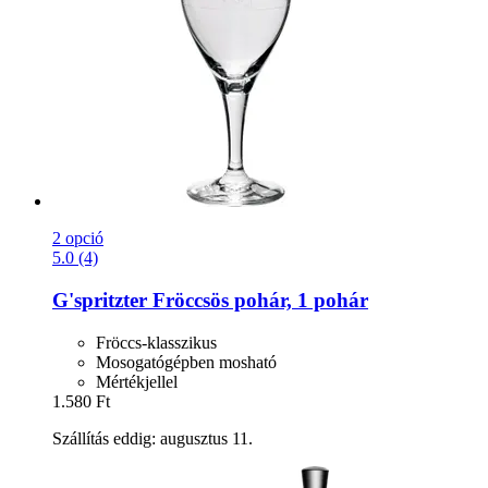
2 opció
5.0 (4)
G'spritzter
Fröccsös pohár, 1 pohár
Fröccs-klasszikus
Mosogatógépben mosható
Mértékjellel
1.580 Ft
Szállítás eddig: augusztus 11.