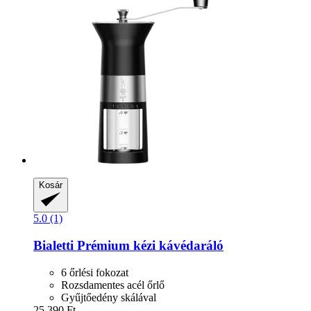
Kosár
5.0 (1)
Bialetti
Prémium kézi kávédaráló
6 őrlési fokozat
Rozsdamentes acél őrlő
Gyűjtőedény skálával
25.390 Ft