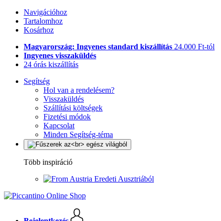
Navigációhoz
Tartalomhoz
Kosárhoz
Magyarország: Ingyenes standard kiszállítás
24.000 Ft-tól
Ingyenes visszaküldés
24 órás kiszállítás
Segítség
Hol van a rendelésem?
Visszaküldés
Szállítási költségek
Fizetési módok
Kapcsolat
Minden Segítség-téma
Több inspiráció
Eredeti Ausztriából
Bejelentkezés