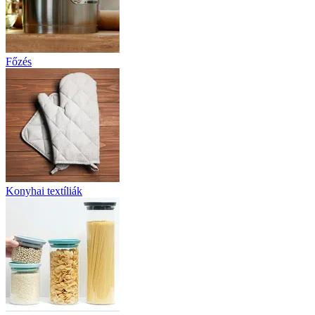
Főzés
Konyhai textíliák