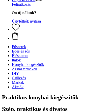
Feliratkozás
Ön
új nálunk?
Ügyfélfiók nyitása
Fűszerek
Édes és sós
Éléskamra
Italok
Konyhai kiegészítők
Ázsiai termékek
DIY
Grillezés
Márkák
Akciók
Praktikus konyhai kiegészítők
Szép, praktikus és divatos