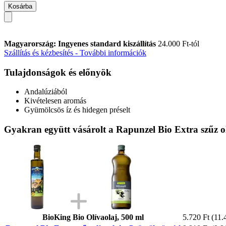
Kosárba
Magyarország: Ingyenes standard kiszállítás
24.000 Ft-tól
Szállítás és kézbesítés - További információk
Tulajdonságok és előnyök
Andalúziából
Kivételesen aromás
Gyümölcsös íz és hidegen préselt
Gyakran együtt vásárolt a Rapunzel Bio Extra szűz ol
BioKing Bio Olívaolaj, 500 ml
5.720 Ft
(11.4