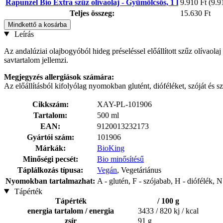
Rapunzel Bio Extra szűz olívaolaj - Gyümölcsös, 1 l
9.910 Ft
(9.91
Teljes összeg:
15.630 Ft
Mindkettő a kosárba
Leírás
Az andalúziai olajbogyóból hideg préseléssel előállított szűz olívaol
savtartalom jellemzi.
Megjegyzés allergiások számára:
Az előállításból kifolyólag nyomokban glutént, dióféléket, szóját és s
Cikkszám:
XAY-PL-101906
Tartalom:
500 ml
EAN:
9120013232173
Gyártói szám:
101906
Márkák:
BioKing
Minőségi pecsét:
Bio minősítésű
Táplálkozás típusa:
Vegán
, Vegetáriánus
Nyomokban tartalmazhat:
A - glutén, F - szójabab, H - diófélék,
Tápérték
Tápérték
/ 100 g
energia tartalom / energia
3433 / 820 kj / kcal
zsír
91 g