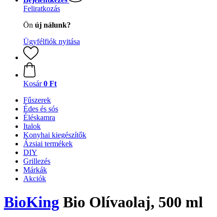
Feliratkozás
Ön
új nálunk?
Ügyfélfiók nyitása
Kosár
0 Ft
Fűszerek
Édes és sós
Éléskamra
Italok
Konyhai kiegészítők
Ázsiai termékek
DIY
Grillezés
Márkák
Akciók
BioKing
Bio Olívaolaj, 500 ml