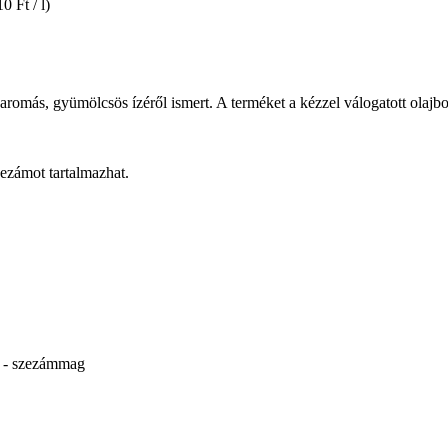
0 Ft / l)
aj aromás, gyümölcsös ízéről ismert. A terméket a kézzel válogatott ol
zezámot tartalmazhat.
 N - szezámmag