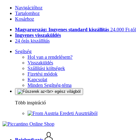
Navigációhoz
Tartalomhoz
Kosárhoz
Magyarország: Ingyenes standard kiszállítás
24.000 Ft-tól
Ingyenes visszaküldés
24 órás kiszállítás
Segítség
Hol van a rendelésem?
Visszaküldés
Szállítási költségek
Fizetési módok
Kapcsolat
Minden Segítség-téma
Több inspiráció
Eredeti Ausztriából
Bejelentkezés