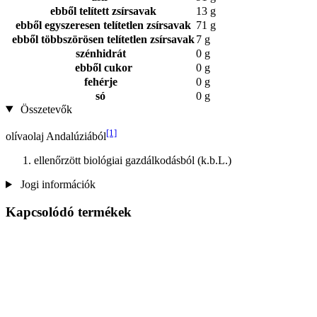
ebből telített zsírsavak
13 g
ebből egyszeresen telítetlen zsírsavak
71 g
ebből többszörösen telítetlen zsírsavak
7 g
szénhidrát
0 g
ebből cukor
0 g
fehérje
0 g
só
0 g
Összetevők
[1]
olívaolaj Andalúziából
ellenőrzött biológiai gazdálkodásból (k.b.L.)
Jogi információk
Kapcsolódó termékek