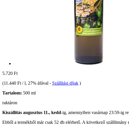
5.720 Ft
(
11.440 Ft / l
, 27% áfával
-
Szállítási díjak
)
Tartalom:
500 ml
raktáron
Kiszállítás augusztus 11., kedd
-ig, amennyiben
vasárnap 23:59-ig
re
Ebből a termékből már csak 52 db elérhető. A következő szállítmány m