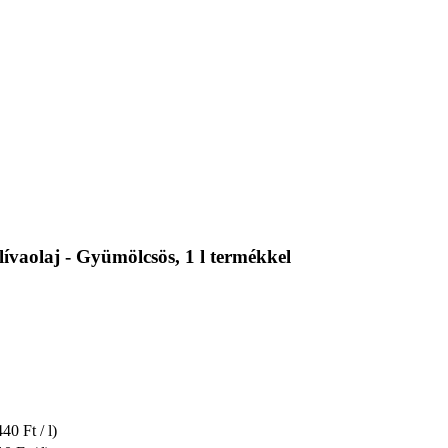
ívaolaj - Gyümölcsös, 1 l termékkel
40 Ft / l)