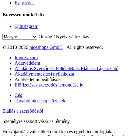
Kapcsolat
Kövessen minket itt:
Ország / Nyelv változtatás
© 2010-2026
niceshops GmbH
- All rights reserved.
Impresszum
Adatvédelem
Általános Szerződési Feltételek és Elállási Tájékoztató
Akadálymentesítési nyilatkozat
Adatvédelmi beállítások
Előfizetéses szerződés lemondása itt
Cég
További niceshops üzletek
Elállás a szerződéstől
Személyre szabott vásárlási élmény
Hozzájárulásával sütiket (cookies) és egyéb technológiákat