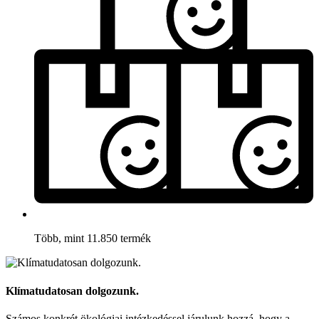
Több, mint 11.850 termék
Klímatudatosan dolgozunk.
Számos konkrét ökológiai intézkedéssel járulunk hozzá, hogy a