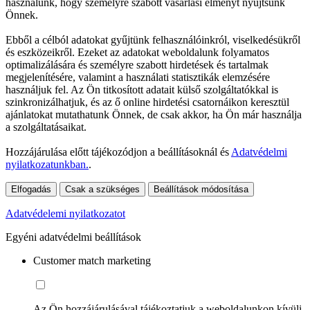
használunk, hogy személyre szabott vásárlási élményt nyújtsunk
Önnek.
Ebből a célból adatokat gyűjtünk felhasználóinkról, viselkedésükről
és eszközeikről. Ezeket az adatokat weboldalunk folyamatos
optimalizálására és személyre szabott hirdetések és tartalmak
megjelenítésére, valamint a használati statisztikák elemzésére
használjuk fel. Az Ön titkosított adatait külső szolgáltatókkal is
szinkronizálhatjuk, és az ő online hirdetési csatornáikon keresztül
ajánlatokat mutathatunk Önnek, de csak akkor, ha Ön már használja
a szolgáltatásaikat.
Hozzájárulása előtt tájékozódjon a beállításoknál és
Adatvédelmi
nyilatkozatunkban.
.
Elfogadás
Csak a szükséges
Beállítások módosítása
Adatvédelemi nyilatkozatot
Egyéni adatvédelmi beállítások
Customer match marketing
Az Ön hozzájárulásával tájékoztatjuk a weboldalunkon kívüli