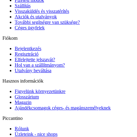
Fizetési módok
Szállítás
Visszaküldés és visszatérítés
Akciók és utalványok
További segítségre van szüksége?
Céges ügyfelek
Fiókom
Bejelentkezés
Regisztráció
Elfelejtette jelszavát?
Hol van a szállítmányom?
Utalvány beváltása
Hasznos információk
Figyelünk környezetünkre
Glosszárium
Magazin
Ajándékcsomagok céges- és magánszemélyeknek
Piccantino
Rólunk
Üzleteink - nice shops