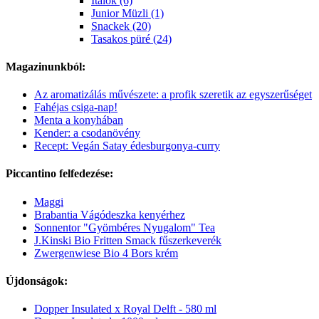
Italok (6)
Junior Müzli (1)
Snackek (20)
Tasakos püré (24)
Magazinunkból:
Az aromatizálás művészete: a profik szeretik az egyszerűséget
Fahéjas csiga-nap!
Menta a konyhában
Kender: a csodanövény
Recept: Vegán Satay édesburgonya-curry
Piccantino felfedezése:
Maggi
Brabantia Vágódeszka kenyérhez
Sonnentor "Gyömbéres Nyugalom" Tea
J.Kinski Bio Fritten Smack fűszerkeverék
Zwergenwiese Bio 4 Bors krém
Újdonságok:
Dopper Insulated x Royal Delft - 580 ml