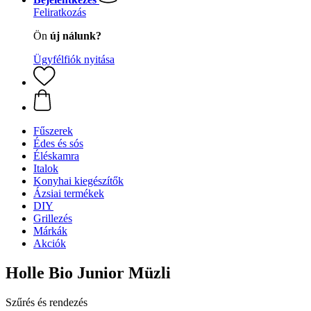
Feliratkozás
Ön
új nálunk?
Ügyfélfiók nyitása
Fűszerek
Édes és sós
Éléskamra
Italok
Konyhai kiegészítők
Ázsiai termékek
DIY
Grillezés
Márkák
Akciók
Holle Bio Junior Müzli
Szűrés és rendezés