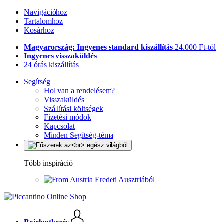
Navigációhoz
Tartalomhoz
Kosárhoz
Magyarország: Ingyenes standard kiszállítás
24.000 Ft-tól
Ingyenes visszaküldés
24 órás kiszállítás
Segítség
Hol van a rendelésem?
Visszaküldés
Szállítási költségek
Fizetési módok
Kapcsolat
Minden Segítség-téma
Több inspiráció
Eredeti Ausztriából
Bejelentkezés