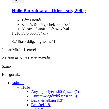
Holle
Bio zabkása -​ Otter Oats, 200 g
1 éves kortól
Zab- és tönkölypehelyből készült
Almával, banánnal és szilvával
1.210 Ft
(6.050 Ft / kg)
Szállítás eddig: augusztus 11.
Junior Müzli: 1 termék
Az árak az ÁFÁT tartalmazzák
Szűrő
Kategóriák:
Márkák
Holle
Anyatej-helyettesítő tápszer (5)
Anyatej-kiegészítő tápszer (8)
Baba- és tejkása (13)
Bébiétel (18)