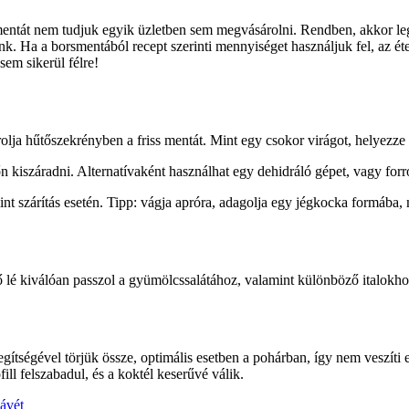
rmentát nem tudjuk egyik üzletben sem megvásárolni. Rendben, akkor l
 Ha a borsmentából recept szerinti mennyiséget használjuk fel, az éte
sem sikerül félre!
ja hűtőszekrényben a friss mentát. Mint egy csokor virágot, helyezze a
n kiszáradni. Alternatívaként használhat egy dehidráló gépet, vagy forr
nt szárítás esetén. Tipp: vágja apróra, adagolja egy jégkocka formába, ma
ítő lé kiválóan passzol a gyümölcssalátához, valamint különböző italokh
ítségével törjük össze, optimális esetben a pohárban, így nem veszíti 
fill felszabadul, és a koktél keserűvé válik.
kávét