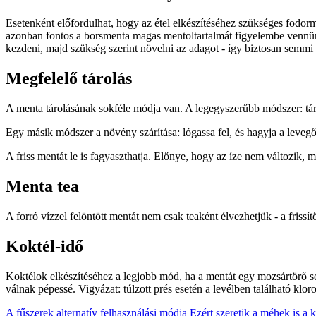
Esetenként előfordulhat, hogy az étel elkészítéséhez szükséges fodo
azonban fontos a borsmenta magas mentoltartalmát figyelembe vennünk.
kezdeni, majd szükség szerint növelni az adagot - így biztosan semmi 
Megfelelő tárolás
A menta tárolásának sokféle módja van. A legegyszerűbb módszer: tárol
Egy másik módszer a növény szárítása: lógassa fel, és hagyja a levegő
A friss mentát le is fagyaszthatja. Előnye, hogy az íze nem változik, mi
Menta tea
A forró vízzel felöntött mentát nem csak teaként élvezhetjük - a friss
Koktél-idő
Koktélok elkészítéséhez a legjobb mód, ha a mentát egy mozsártörő seg
válnak pépessé. Vigyázat: túlzott prés esetén a levélben található kloro
A fűszerek alternatív felhasználási módja
Ezért szeretik a méhek is a 