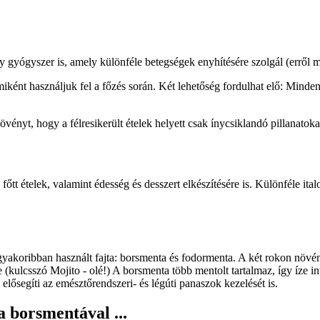
 gyógyszer is, amely különféle betegségek enyhítésére szolgál (erről ma
iként használjuk fel a főzés során. Két lehetőség fordulhat elő: Mindent
övényt, hogy a félresikerült ételek helyett csak ínycsiklandó pillanatok
tt ételek, valamint édesség és desszert elkészítésére is. Különféle ital
yakoribban használt fajta: borsmenta és fodormenta. A két rokon növény
re (kulcsszó Mojito - olé!) A borsmenta több mentolt tartalmaz, így íze
lősegíti az emésztőrendszeri- és légúti panaszok kezelését is.
 borsmentával ...