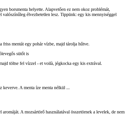
egyen borsmenta helyette. Alapvetően ez nem okoz problémát,
l valószínűleg élvezhetetlen lesz. Tippünk: egy kis mennyiséggel
 friss mentát egy pohár vízbe, majd tárolja hűtve.
ólevegős sütőt is
jd töltse fel vízzel - et voilà, jégkocka egy kis extrával.
oz keverve. A menta íze menta nélkül ...
el aromáját. A mozsártörő használatával összetörnek a levelek, de nem