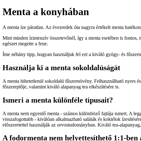
Menta a konyhában
A menta íze páratlan. Az évezredek óta nagyra értékelt menta hatékony
Mint minden ízintenzív összetevőnél, így a menta esetében is fontos, m
egészet megette a fene.
Íme néhány tipp, hogyan használjuk fel ezt a kiváló gyógy- és fűszern
Használja ki a menta sokoldalúságát
A menta hihetetlenül sokoldalú fűszernövény. Felhasználható nyers és fő
főszereplője, valamint kiváló alapanyag tea elkészítésére is.
Ismeri a menta különféle típusait?
A menta nem egyenlő menta - számos különböző fajtája ismert. A legg
visszafogottabb - kiválóan alkalmazható saláták és koktélok ízesítésé
előszeretettel használják az orvostudományban. Kiváló tea-alapanyag, e
A fodormenta nem helyettesíthető 1:1-ben a