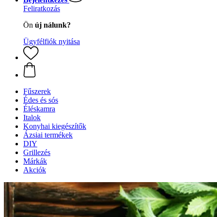
Feliratkozás
Ön
új nálunk?
Ügyfélfiók nyitása
Fűszerek
Édes és sós
Éléskamra
Italok
Konyhai kiegészítők
Ázsiai termékek
DIY
Grillezés
Márkák
Akciók