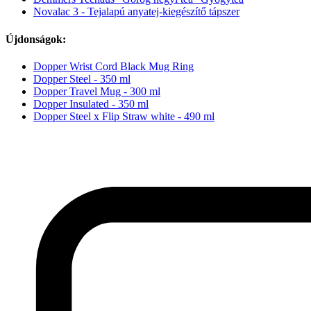
Novalac 3 - Tejalapú anyatej-kiegészítő tápszer
Újdonságok:
Dopper Wrist Cord Black Mug Ring
Dopper Steel - 350 ml
Dopper Travel Mug - 300 ml
Dopper Insulated - 350 ml
Dopper Steel x Flip Straw white - 490 ml