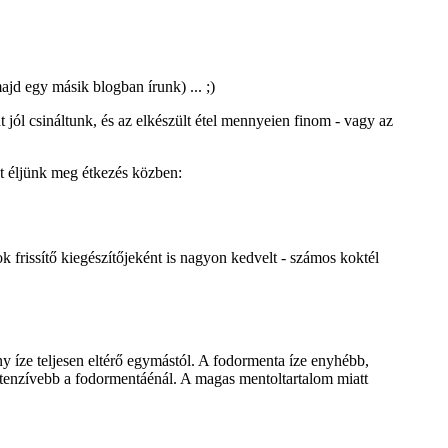
jd egy másik blogban írunk) ... ;)
 jól csináltunk, és az elkészült étel mennyeien finom - vagy az
at éljünk meg étkezés közben:
ok frissítő kiegészítőjeként is nagyon kedvelt - számos koktél
 íze teljesen eltérő egymástól. A fodormenta íze enyhébb,
 intenzívebb a fodormentáénál. A magas mentoltartalom miatt