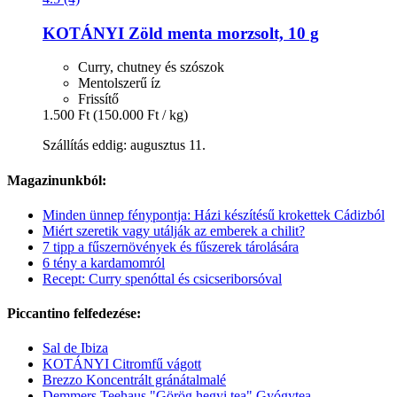
KOTÁNYI
Zöld menta morzsolt, 10 g
Curry, chutney és szószok
Mentolszerű íz
Frissítő
1.500 Ft
(150.000 Ft / kg)
Szállítás eddig: augusztus 11.
Magazinunkból:
Minden ünnep fénypontja: Házi készítésű krokettek Cádizból
Miért szeretik vagy utálják az emberek a chilit?
7 tipp a fűszernövények és fűszerek tárolására
6 tény a kardamomról
Recept: Curry spenóttal és csicseriborsóval
Piccantino felfedezése:
Sal de Ibiza
KOTÁNYI Citromfű vágott
Brezzo Koncentrált gránátalmalé
Demmers Teehaus "Görög hegyi tea" Gyógytea