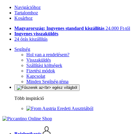
Navigációhoz
Tartalomhoz
Kosárhoz
Magyarország: Ingyenes standard kiszállítás
24.000 Ft-tól
Ingyenes visszaküldés
24 órás kiszállítás
Segítség
Hol van a rendelésem?
Visszaküldés
Szállítási költségek
Fizetési módok
Kapcsolat
Minden Segítség-téma
Több inspiráció
Eredeti Ausztriából
Bejelentkezés