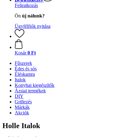
Feliratkozás
Ön
új nálunk?
Ügyfélfiók nyitása
Kosár
0 Ft
Fűszerek
Édes és sós
Éléskamra
Italok
Konyhai kiegészítők
Ázsiai termékek
DIY
Grillezés
Márkák
Akciók
Holle Italok