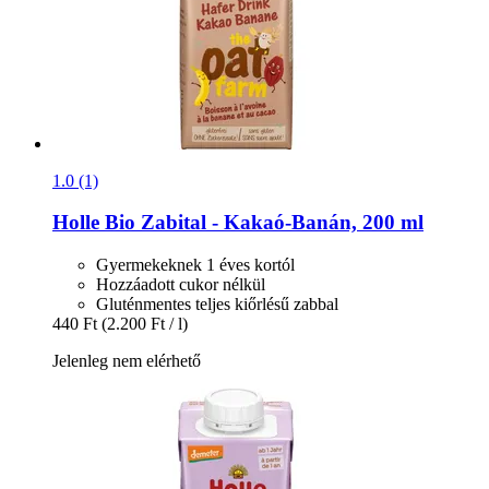
1.0 (1)
Holle
Bio Zabital -​ Kakaó-​Banán, 200 ml
Gyermekeknek 1 éves kortól
Hozzáadott cukor nélkül
Gluténmentes teljes kiőrlésű zabbal
440 Ft
(2.200 Ft / l)
Jelenleg nem elérhető