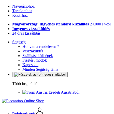
Navigációhoz
Tartalomhoz
Kosárhoz
Magyarország: Ingyenes standard kiszállítás
24.000 Ft-tól
Ingyenes visszaküldés
24 órás kiszállítás
Segítség
Hol van a rendelésem?
Visszaküldés
Szállítási költségek
Fizetési módok
Kapcsolat
Minden Segítség-téma
Több inspiráció
Eredeti Ausztriából
Bejelentkezés