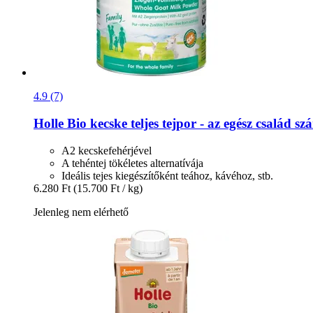
4.9 (7)
Holle
Bio kecske teljes tejpor -​ az egész család s
A2 kecskefehérjével
A tehéntej tökéletes alternatívája
Ideális tejes kiegészítőként teához, kávéhoz, stb.
6.280 Ft
(15.700 Ft / kg)
Jelenleg nem elérhető