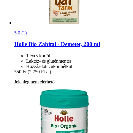
5.0 (1)
Holle
Bio Zabital -​ Demeter, 200 ml
1 éves kortól
Laktóz- és gluténmentes
Hozzáadott cukor nélkül
550 Ft
(2.750 Ft / l)
Jelenleg nem elérhető