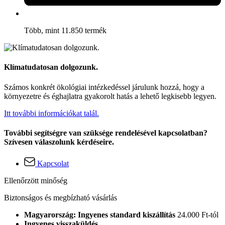
Több, mint 11.850 termék
Klímatudatosan dolgozunk.
Számos konkrét ökológiai intézkedéssel járulunk hozzá, hogy a
környezetre és éghajlatra gyakorolt hatás a lehető legkisebb legyen.
Itt további információkat talál.
További segítségre van szüksége rendelésével kapcsolatban?
Szívesen válaszolunk kérdéseire.
Kapcsolat
Ellenőrzött minőség
Biztonságos és megbízható vásárlás
Magyarország: Ingyenes standard kiszállítás
24.000 Ft-tól
Ingyenes visszaküldés