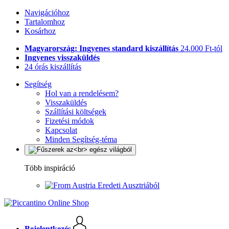
Navigációhoz
Tartalomhoz
Kosárhoz
Magyarország: Ingyenes standard kiszállítás
24.000 Ft-tól
Ingyenes visszaküldés
24 órás kiszállítás
Segítség
Hol van a rendelésem?
Visszaküldés
Szállítási költségek
Fizetési módok
Kapcsolat
Minden Segítség-téma
Több inspiráció
Eredeti Ausztriából
Bejelentkezés