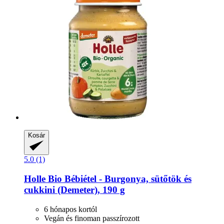
Kosár
5.0 (1)
Holle
Bio Bébiétel -​ Burgonya, sütőtök és
cukkini (Demeter), 190 g
6 hónapos kortól
Vegán és finoman passzírozott