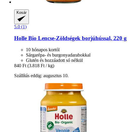
Kosár
5.0 (1)
Holle
Bio Lencse-​Zöldségek borjúhússal, 220 g
10 hónapos kortól
Sárgarépa- és burgonyadarabokkal
Glutén és hozzáadott só nélkül
840 Ft
(3.818 Ft / kg)
Szállítás eddig: augusztus 10.