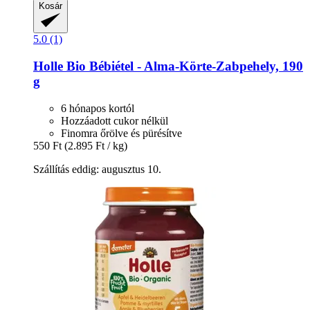
Kosár
5.0 (1)
Holle
Bio Bébiétel -​ Alma-​Körte-​Zabpehely, 190
g
6 hónapos kortól
Hozzáadott cukor nélkül
Finomra őrölve és pürésítve
550 Ft
(2.895 Ft / kg)
Szállítás eddig: augusztus 10.