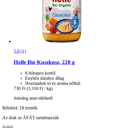
5.0 (1)
Holle
Bio Kuszkusz, 220 g
8 hónapos kortól
Enyhén darabos állag
Hozzáadott só és aroma nélkül
730 Ft
(3.318 Ft / kg)
Jelenleg nem elérhető
Bébiétel: 18 termék
Az árak az ÁFÁT tartalmazzák
Szűrő