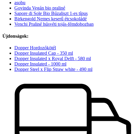
asobu
Govinda Vegán bio praliné
Sapore di Sole Bio Búzaliszt 1-es típus
Birkengold Nemes keserű étcsokoládé
Venchi Praliné húsvéti tojás-fémdobozban
Újdonságok:
Dopper Hordozókötél
Dopper Insulated Cap - 350 ml
Dopper Insulated x Royal Delft - 580 ml
Dopper Insulated - 1000 ml
Dopper Steel x Flip Straw white - 490 ml