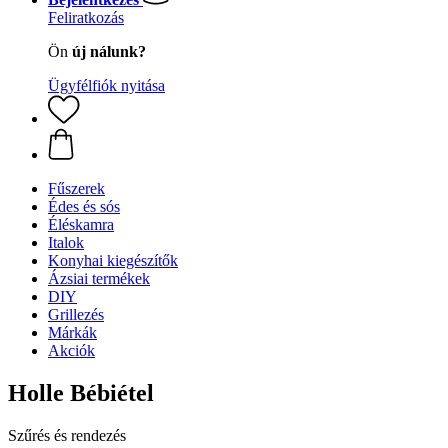
Feliratkozás
Ön
új nálunk?
Ügyfélfiók nyitása
Fűszerek
Édes és sós
Éléskamra
Italok
Konyhai kiegészítők
Ázsiai termékek
DIY
Grillezés
Márkák
Akciók
Holle Bébiétel
Szűrés és rendezés