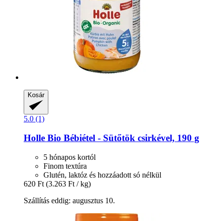
Kosár
5.0 (1)
Holle
Bio Bébiétel -​ Sütőtök csirkével, 190 g
5 hónapos kortól
Finom textúra
Glutén, laktóz és hozzáadott só nélkül
620 Ft
(3.263 Ft / kg)
Szállítás eddig: augusztus 10.