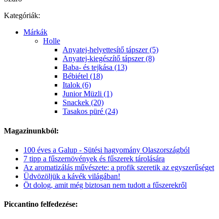
Kategóriák:
Márkák
Holle
Anyatej-helyettesítő tápszer (5)
Anyatej-kiegészítő tápszer (8)
Baba- és tejkása (13)
Bébiétel (18)
Italok (6)
Junior Müzli (1)
Snackek (20)
Tasakos püré (24)
Magazinunkból:
100 éves a Galup - Sütési hagyomány Olaszországból
7 tipp a fűszernövények és fűszerek tárolására
Az aromatizálás művészete: a profik szeretik az egyszerűséget
Üdvözöljük a kávék világában!
Öt dolog, amit még biztosan nem tudott a fűszerekről
Piccantino felfedezése: