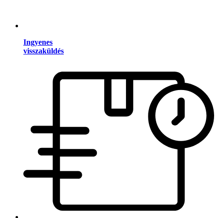
Ingyenes
visszaküldés