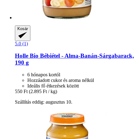
Kosár
5.0 (1)
Holle
Bio Bébiétel -​ Alma-​Banán-​Sárgabarack,
190 g
6 hónapos kortól
Hozzáadott cukor és aroma nélkül
Ideális fő étkezések között
550 Ft
(2.895 Ft / kg)
Szállítás eddig: augusztus 10.