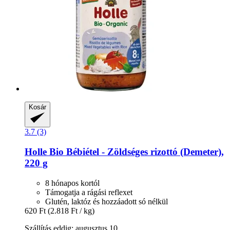
Kosár
3.7 (3)
Holle
Bio Bébiétel -​ Zöldséges rizottó (Demeter),
220 g
8 hónapos kortól
Támogatja a rágási reflexet
Glutén, laktóz és hozzáadott só nélkül
620 Ft
(2.818 Ft / kg)
Szállítás eddig: augusztus 10.