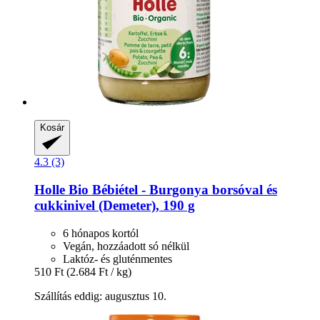
Kosár
4.3 (3)
Holle
Bio Bébiétel -​ Burgonya borsóval és
cukkinivel (Demeter), 190 g
6 hónapos kortól
Vegán, hozzáadott só nélkül
Laktóz- és gluténmentes
510 Ft
(2.684 Ft / kg)
Szállítás eddig: augusztus 10.