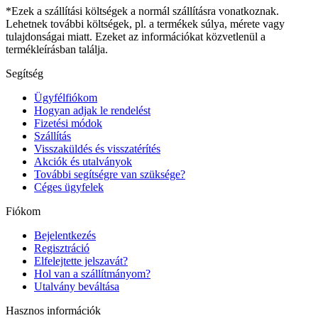
*Ezek a szállítási költségek a normál szállításra vonatkoznak.
Lehetnek további költségek, pl. a termékek súlya, mérete vagy
tulajdonságai miatt. Ezeket az információkat közvetlenül a
termékleírásban találja.
Segítség
Ügyfélfiókom
Hogyan adjak le rendelést
Fizetési módok
Szállítás
Visszaküldés és visszatérítés
Akciók és utalványok
További segítségre van szüksége?
Céges ügyfelek
Fiókom
Bejelentkezés
Regisztráció
Elfelejtette jelszavát?
Hol van a szállítmányom?
Utalvány beváltása
Hasznos információk