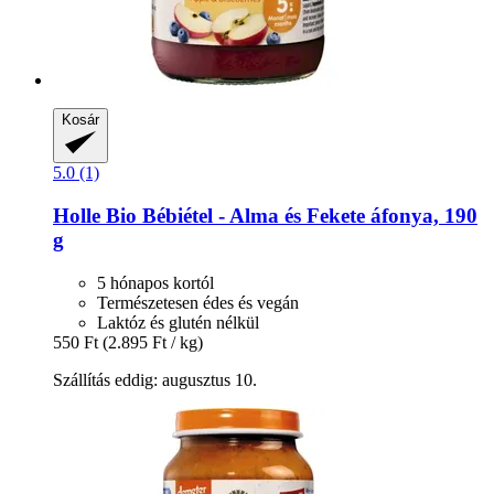
Kosár
5.0 (1)
Holle
Bio Bébiétel -​ Alma és Fekete áfonya, 190
g
5 hónapos kortól
Természetesen édes és vegán
Laktóz és glutén nélkül
550 Ft
(2.895 Ft / kg)
Szállítás eddig: augusztus 10.