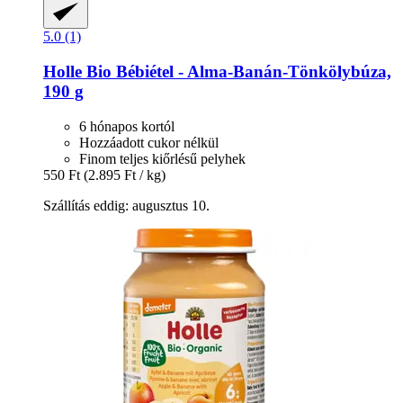
5.0 (1)
Holle
Bio Bébiétel -​ Alma-​Banán-​Tönkölybúza,
190 g
6 hónapos kortól
Hozzáadott cukor nélkül
Finom teljes kiőrlésű pelyhek
550 Ft
(2.895 Ft / kg)
Szállítás eddig: augusztus 10.