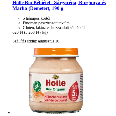
Holle
Bio Bébiétel -​ Sárgarépa, Burgonya és
Marha (Demeter), 190 g
5 hónapos kortól
Finoman passzírozott textúra
Glutén, laktóz és hozzáadott só nélkül
620 Ft
(3.263 Ft / kg)
Szállítás eddig: augusztus 10.