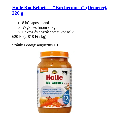
Holle
Bio Bébiétel -​ "Birchermüsli" (Demeter),
220 g
8 hónapos kortól
Vegán és finom állagú
Laktóz és hozzáadott cukor nélkül
620 Ft
(2.818 Ft / kg)
Szállítás eddig: augusztus 10.