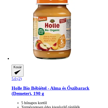
Kosár
5.0 (2)
Holle
Bio Bébiétel -​ Alma és Őszibarack
(Demeter), 190 g
5 hónapos kortól
Természetesen édes kiegészítő táplálék