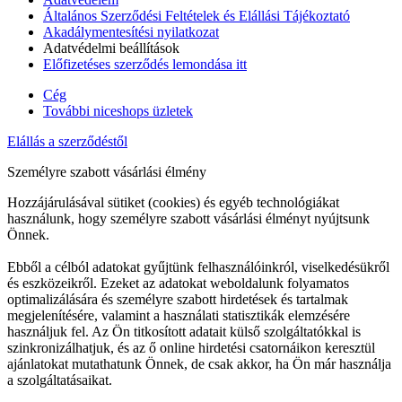
Általános Szerződési Feltételek és Elállási Tájékoztató
Akadálymentesítési nyilatkozat
Adatvédelmi beállítások
Előfizetéses szerződés lemondása itt
Cég
További niceshops üzletek
Elállás a szerződéstől
Személyre szabott vásárlási élmény
Hozzájárulásával sütiket (cookies) és egyéb technológiákat
használunk, hogy személyre szabott vásárlási élményt nyújtsunk
Önnek.
Ebből a célból adatokat gyűjtünk felhasználóinkról, viselkedésükről
és eszközeikről. Ezeket az adatokat weboldalunk folyamatos
optimalizálására és személyre szabott hirdetések és tartalmak
megjelenítésére, valamint a használati statisztikák elemzésére
használjuk fel. Az Ön titkosított adatait külső szolgáltatókkal is
szinkronizálhatjuk, és az ő online hirdetési csatornáikon keresztül
ajánlatokat mutathatunk Önnek, de csak akkor, ha Ön már használja
a szolgáltatásaikat.