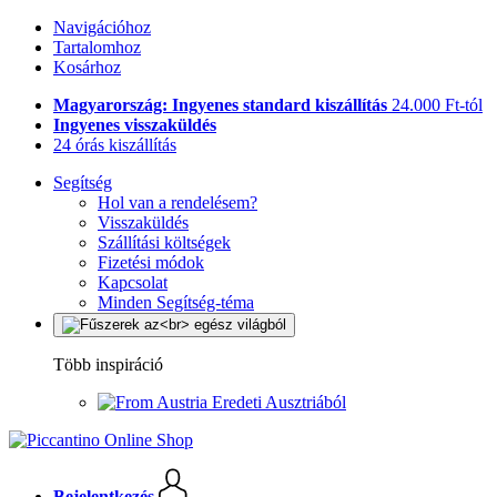
Navigációhoz
Tartalomhoz
Kosárhoz
Magyarország: Ingyenes standard kiszállítás
24.000 Ft-tól
Ingyenes visszaküldés
24 órás kiszállítás
Segítség
Hol van a rendelésem?
Visszaküldés
Szállítási költségek
Fizetési módok
Kapcsolat
Minden Segítség-téma
Több inspiráció
Eredeti Ausztriából
Bejelentkezés