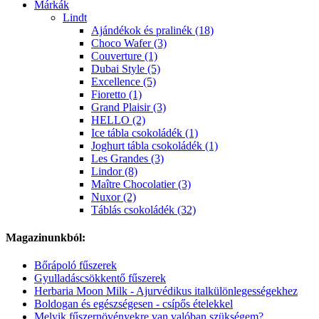
Márkák
Lindt
Ajándékok és pralinék (18)
Choco Wafer (3)
Couverture (1)
Dubai Style (5)
Excellence (5)
Fioretto (1)
Grand Plaisir (3)
HELLO (2)
Ice tábla csokoládék (1)
Joghurt tábla csokoládék (1)
Les Grandes (3)
Lindor (8)
Maître Chocolatier (3)
Nuxor (2)
Táblás csokoládék (32)
Magazinunkból:
Bőrápoló fűszerek
Gyulladáscsökkentő fűszerek
Herbaria Moon Milk - Ajurvédikus italkülönlegességekhez
Boldogan és egészségesen - csípős ételekkel
Melyik fűszernövényekre van valóban szükségem?