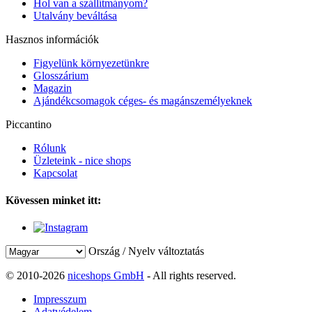
Hol van a szállítmányom?
Utalvány beváltása
Hasznos információk
Figyelünk környezetünkre
Glosszárium
Magazin
Ajándékcsomagok céges- és magánszemélyeknek
Piccantino
Rólunk
Üzleteink - nice shops
Kapcsolat
Kövessen minket itt:
Ország / Nyelv változtatás
© 2010-2026
niceshops GmbH
- All rights reserved.
Impresszum
Adatvédelem