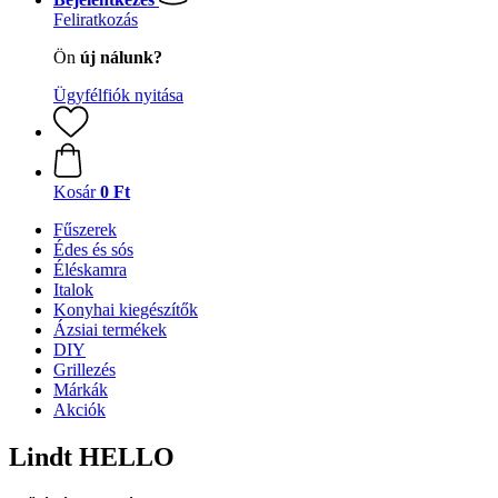
Feliratkozás
Ön
új nálunk?
Ügyfélfiók nyitása
Kosár
0 Ft
Fűszerek
Édes és sós
Éléskamra
Italok
Konyhai kiegészítők
Ázsiai termékek
DIY
Grillezés
Márkák
Akciók
Lindt HELLO