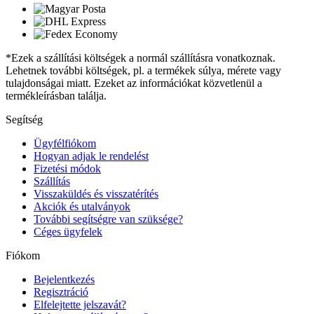
*Ezek a szállítási költségek a normál szállításra vonatkoznak.
Lehetnek további költségek, pl. a termékek súlya, mérete vagy
tulajdonságai miatt. Ezeket az információkat közvetlenül a
termékleírásban találja.
Segítség
Ügyfélfiókom
Hogyan adjak le rendelést
Fizetési módok
Szállítás
Visszaküldés és visszatérítés
Akciók és utalványok
További segítségre van szüksége?
Céges ügyfelek
Fiókom
Bejelentkezés
Regisztráció
Elfelejtette jelszavát?