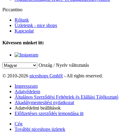
Piccantino
Rólunk
Üzleteink - nice shops
Kapcsolat
Kövessen minket itt:
Ország / Nyelv változtatás
© 2010-2026
niceshops GmbH
- All rights reserved.
Impresszum
Adatvédelem
Általános Szerződési Feltételek és Elállási Tájékoztató
Akadálymentesítési nyilatkozat
Adatvédelmi beállítások
Előfizetéses szerződés lemondása itt
Cég
További niceshops üzletek