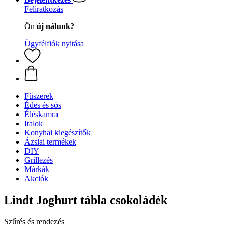
Feliratkozás
Ön
új nálunk?
Ügyfélfiók nyitása
Fűszerek
Édes és sós
Éléskamra
Italok
Konyhai kiegészítők
Ázsiai termékek
DIY
Grillezés
Márkák
Akciók
Lindt Joghurt tábla csokoládék
Szűrés és rendezés