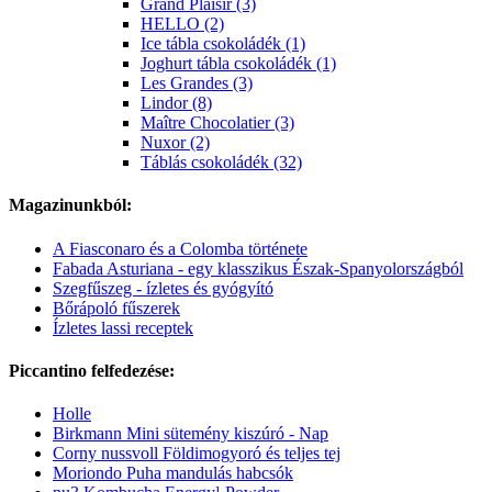
Grand Plaisir (3)
HELLO (2)
Ice tábla csokoládék (1)
Joghurt tábla csokoládék (1)
Les Grandes (3)
Lindor (8)
Maître Chocolatier (3)
Nuxor (2)
Táblás csokoládék (32)
Magazinunkból:
A Fiasconaro és a Colomba története
Fabada Asturiana - egy klasszikus Észak-Spanyolországból
Szegfűszeg - ízletes és gyógyító
Bőrápoló fűszerek
Ízletes lassi receptek
Piccantino felfedezése:
Holle
Birkmann Mini sütemény kiszúró - Nap
Corny nussvoll Földimogyoró és teljes tej
Moriondo Puha mandulás habcsók