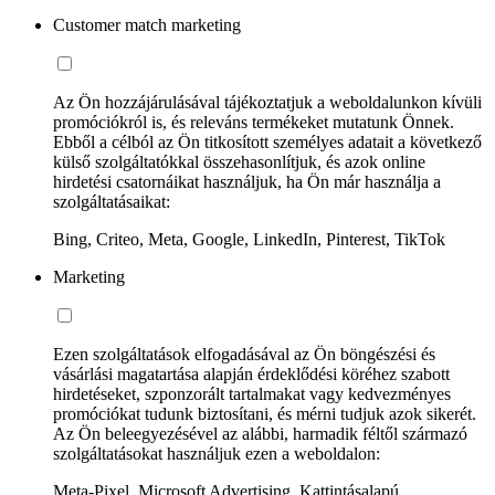
Customer match marketing
Az Ön hozzájárulásával tájékoztatjuk a weboldalunkon kívüli
promóciókról is, és releváns termékeket mutatunk Önnek.
Ebből a célból az Ön titkosított személyes adatait a következő
külső szolgáltatókkal összehasonlítjuk, és azok online
hirdetési csatornáikat használjuk, ha Ön már használja a
szolgáltatásaikat:
Bing, Criteo, Meta, Google, LinkedIn, Pinterest, TikTok
Marketing
Ezen szolgáltatások elfogadásával az Ön böngészési és
vásárlási magatartása alapján érdeklődési köréhez szabott
hirdetéseket, szponzorált tartalmakat vagy kedvezményes
promóciókat tudunk biztosítani, és mérni tudjuk azok sikerét.
Az Ön beleegyezésével az alábbi, harmadik féltől származó
szolgáltatásokat használjuk ezen a weboldalon:
Meta-Pixel, Microsoft Advertising, Kattintásalapú