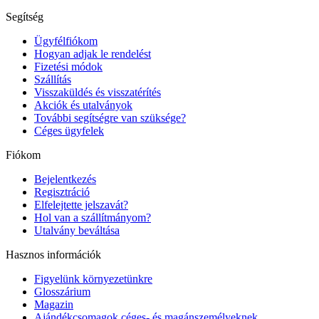
Segítség
Ügyfélfiókom
Hogyan adjak le rendelést
Fizetési módok
Szállítás
Visszaküldés és visszatérítés
Akciók és utalványok
További segítségre van szüksége?
Céges ügyfelek
Fiókom
Bejelentkezés
Regisztráció
Elfelejtette jelszavát?
Hol van a szállítmányom?
Utalvány beváltása
Hasznos információk
Figyelünk környezetünkre
Glosszárium
Magazin
Ajándékcsomagok céges- és magánszemélyeknek