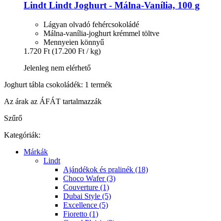
Lindt
Lindt Joghurt -​ Málna-​Vanília, 100 g
Lágyan olvadó fehércsokoládé
Málna-vanília-joghurt krémmel töltve
Mennyeien könnyű
1.720 Ft
(17.200 Ft / kg)
Jelenleg nem elérhető
Joghurt tábla csokoládék: 1 termék
Az árak az ÁFÁT tartalmazzák
Szűrő
Kategóriák:
Márkák
Lindt
Ajándékok és pralinék (18)
Choco Wafer (3)
Couverture (1)
Dubai Style (5)
Excellence (5)
Fioretto (1)