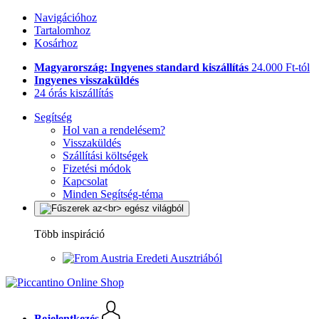
Navigációhoz
Tartalomhoz
Kosárhoz
Magyarország: Ingyenes standard kiszállítás
24.000 Ft-tól
Ingyenes visszaküldés
24 órás kiszállítás
Segítség
Hol van a rendelésem?
Visszaküldés
Szállítási költségek
Fizetési módok
Kapcsolat
Minden Segítség-téma
Több inspiráció
Eredeti Ausztriából
Bejelentkezés