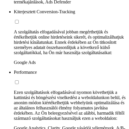
termékajánlások, Ads Defender
Kiterjesztett Conversion-Tracking
A szolgáltatás elfogadásával jobban megérthetjük és
értékelhetjük online hirdetéseink sikerét, és optimalizálhatjuk
hirdetési kínálatunkat. Ennek érdekében az Ön titkosított
személyes adatait összehasonlítjuk a következő külső
szolgáltatókkal, ha Ön már használja szolgáltatásaikat:
Google Ads
Performance
Ezen szolgáltatások elfogadásával nyomon követhetjük a
kattintási és böngészési viselkedést a weboldalunkon belül, és
anonim módon kiértékelhetjük webhelyünk optimalizálása és
az általános felhasználói élmény folyamatos javítása
érdekében. Az Ön beleegyezésével az alábbi, harmadik féltől
származó szolgáltatásokat használjuk ezen a weboldalon:
Google Analytics, Clarity, Google vásárlói vélemények, A/B-