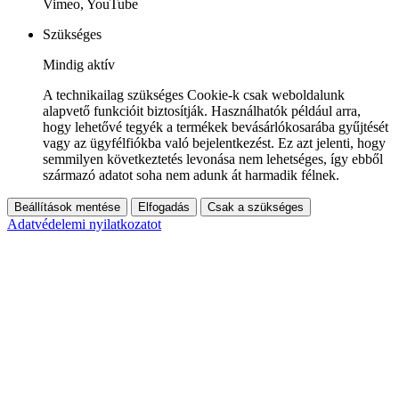
Vimeo, YouTube
Szükséges
Mindig aktív
A technikailag szükséges Cookie-k csak weboldalunk
alapvető funkcióit biztosítják. Használhatók például arra,
hogy lehetővé tegyék a termékek bevásárlókosarába gyűjtését
vagy az ügyfélfiókba való bejelentkezést. Ez azt jelenti, hogy
semmilyen következtetés levonása nem lehetséges, így ebből
származó adatot soha nem adunk át harmadik félnek.
Beállítások mentése
Elfogadás
Csak a szükséges
Adatvédelemi nyilatkozatot