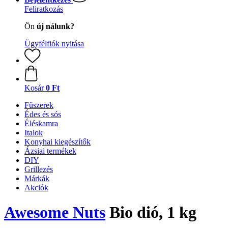
Feliratkozás
Ön
új nálunk?
Ügyfélfiók nyitása
Kosár
0 Ft
Fűszerek
Édes és sós
Éléskamra
Italok
Konyhai kiegészítők
Ázsiai termékek
DIY
Grillezés
Márkák
Akciók
Awesome Nuts
Bio dió, 1 kg