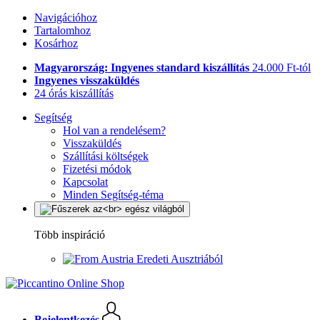
Navigációhoz
Tartalomhoz
Kosárhoz
Magyarország: Ingyenes standard kiszállítás
24.000 Ft-tól
Ingyenes visszaküldés
24 órás kiszállítás
Segítség
Hol van a rendelésem?
Visszaküldés
Szállítási költségek
Fizetési módok
Kapcsolat
Minden Segítség-téma
Több inspiráció
Eredeti Ausztriából
Bejelentkezés