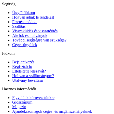
Segítség
Ügyfélfiókom
Hogyan adjak le rendelést
Fizetési módok
Szállítás
Visszaküldés és visszatérítés
Akciók és utalványok
További segítségre van szüksége?
Céges ügyfelek
Fiókom
Bejelentkezés
Regisztráció
Elfelejtette jelszavát?
Hol van a szállítmányom?
Utalvány beváltása
Hasznos információk
Figyelünk környezetünkre
Glosszárium
Magazin
Ajándékcsomagok céges- és magánszemélyeknek