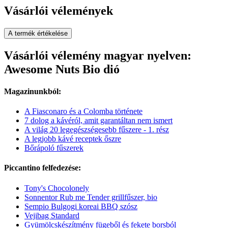
Vásárlói vélemények
A termék értékelése
Vásárlói vélemény magyar nyelven:
Awesome Nuts Bio dió
Magazinunkból:
A Fiasconaro és a Colomba története
7 dolog a kávéról, amit garantáltan nem ismert
A világ 20 legegészségesebb fűszere - 1. rész
A legjobb kávé receptek őszre
Bőrápoló fűszerek
Piccantino felfedezése:
Tony's Chocolonely
Sonnentor Rub me Tender grillfűszer, bio
Sempio Bulgogi koreai BBQ szósz
Vejibag Standard
Gyümölcskészítmény fügeből és fekete borsból