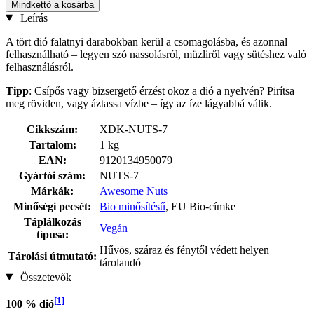
Mindkettő a kosárba
Leírás
A tört dió falatnyi darabokban kerül a csomagolásba, és azonnal
felhasználható – legyen szó nassolásról, müzliről vagy sütéshez való
felhasználásról.
Tipp
: Csípős vagy bizsergető érzést okoz a dió a nyelvén? Pirítsa
meg röviden, vagy áztassa vízbe – így az íze lágyabbá válik.
Cikkszám:
XDK-NUTS-7
Tartalom:
1 kg
EAN:
9120134950079
Gyártói szám:
NUTS-7
Márkák:
Awesome Nuts
Minőségi pecsét:
Bio minősítésű
, EU Bio-címke
Táplálkozás
Vegán
típusa:
Hűvös, száraz és fénytől védett helyen
Tárolási útmutató:
tárolandó
Összetevők
[1]
100 % dió