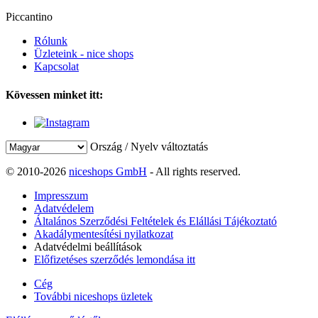
Piccantino
Rólunk
Üzleteink - nice shops
Kapcsolat
Kövessen minket itt:
Ország / Nyelv változtatás
© 2010-2026
niceshops GmbH
- All rights reserved.
Impresszum
Adatvédelem
Általános Szerződési Feltételek és Elállási Tájékoztató
Akadálymentesítési nyilatkozat
Adatvédelmi beállítások
Előfizetéses szerződés lemondása itt
Cég
További niceshops üzletek