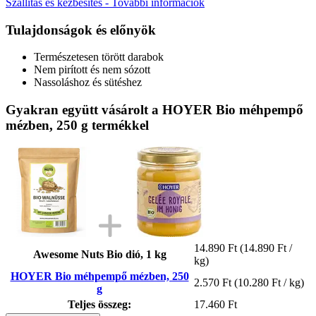
Szállítás és kézbesítés - További információk
Tulajdonságok és előnyök
Természetesen törött darabok
Nem pirított és nem sózott
Nassoláshoz és sütéshez
Gyakran együtt vásárolt a HOYER Bio méhpempő
mézben, 250 g termékkel
14.890 Ft
(14.890 Ft /
Awesome Nuts Bio dió, 1 kg
kg)
HOYER Bio méhpempő mézben, 250
2.570 Ft
(10.280 Ft / kg)
g
Teljes összeg:
17.460 Ft