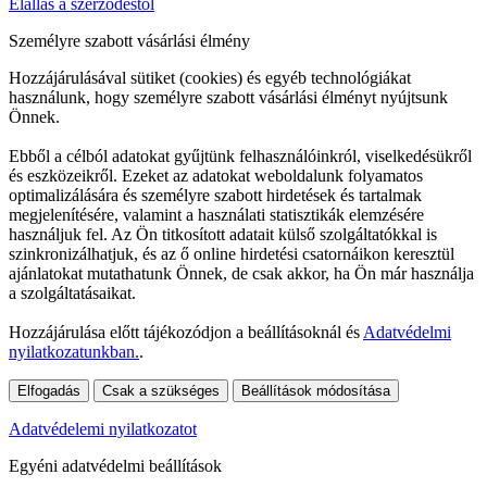
Elállás a szerződéstől
Személyre szabott vásárlási élmény
Hozzájárulásával sütiket (cookies) és egyéb technológiákat
használunk, hogy személyre szabott vásárlási élményt nyújtsunk
Önnek.
Ebből a célból adatokat gyűjtünk felhasználóinkról, viselkedésükről
és eszközeikről. Ezeket az adatokat weboldalunk folyamatos
optimalizálására és személyre szabott hirdetések és tartalmak
megjelenítésére, valamint a használati statisztikák elemzésére
használjuk fel. Az Ön titkosított adatait külső szolgáltatókkal is
szinkronizálhatjuk, és az ő online hirdetési csatornáikon keresztül
ajánlatokat mutathatunk Önnek, de csak akkor, ha Ön már használja
a szolgáltatásaikat.
Hozzájárulása előtt tájékozódjon a beállításoknál és
Adatvédelmi
nyilatkozatunkban.
.
Elfogadás
Csak a szükséges
Beállítások módosítása
Adatvédelemi nyilatkozatot
Egyéni adatvédelmi beállítások