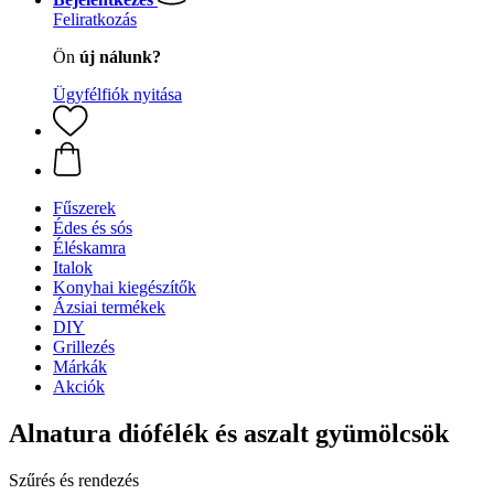
Feliratkozás
Ön
új nálunk?
Ügyfélfiók nyitása
Fűszerek
Édes és sós
Éléskamra
Italok
Konyhai kiegészítők
Ázsiai termékek
DIY
Grillezés
Márkák
Akciók
Alnatura diófélék és aszalt gyümölcsök
Szűrés és rendezés