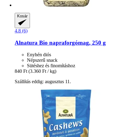
Kosár
4.8 (6)
Alnatura
Bio napraforgómag, 250 g
Enyhén diós
Népszerű snack
Sütéshez és finomításhoz
840 Ft
(3.360 Ft / kg)
Szállítás eddig: augusztus 11.