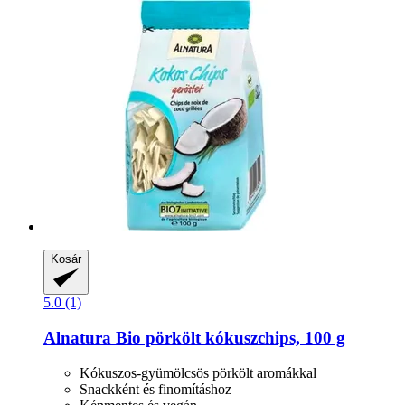
Kosár
5.0 (1)
Alnatura
Bio pörkölt kókuszchips, 100 g
Kókuszos-gyümölcsös pörkölt aromákkal
Snackként és finomításhoz