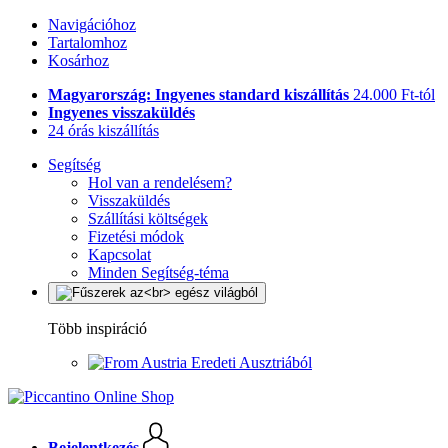
Navigációhoz
Tartalomhoz
Kosárhoz
Magyarország: Ingyenes standard kiszállítás
24.000 Ft-tól
Ingyenes visszaküldés
24 órás kiszállítás
Segítség
Hol van a rendelésem?
Visszaküldés
Szállítási költségek
Fizetési módok
Kapcsolat
Minden Segítség-téma
Több inspiráció
Eredeti Ausztriából
Bejelentkezés