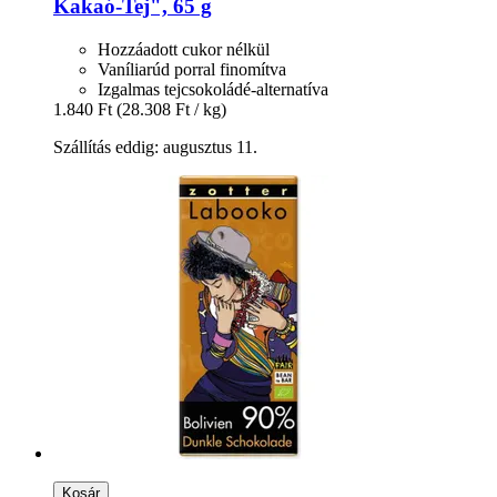
Kakaó-​Tej", 65 g
Hozzáadott cukor nélkül
Vaníliarúd porral finomítva
Izgalmas tejcsokoládé-alternatíva
1.840 Ft
(28.308 Ft / kg)
Szállítás eddig: augusztus 11.
Kosár