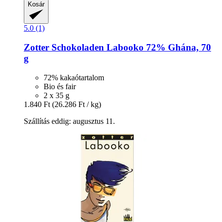
Kosár
5.0 (1)
Zotter Schokoladen
Labooko 72% Ghána, 70
g
72% kakaótartalom
Bio és fair
2 x 35 g
1.840 Ft
(26.286 Ft / kg)
Szállítás eddig: augusztus 11.