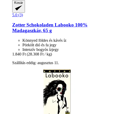
Kosár
5.0 (3)
Zotter Schokoladen
Labooko 100%
Madagaszkár, 65 g
Könnyed földes és kávés íz
Pörkölt dió és fa jegy
Intenzív bogyós ízjegy
1.840 Ft
(28.308 Ft / kg)
Szállítás eddig: augusztus 11.