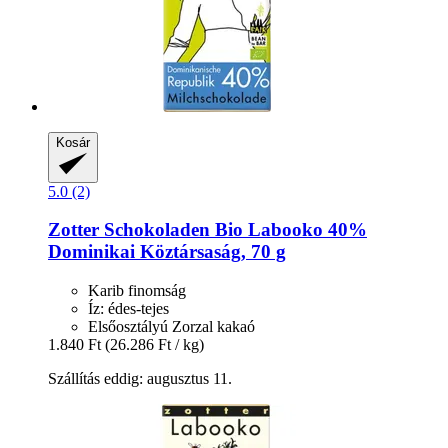
Kosár
5.0 (2)
Zotter Schokoladen
Bio Labooko 40%
Dominikai Köztársaság, 70 g
Karib finomság
Íz: édes-tejes
Elsőosztályú Zorzal kakaó
1.840 Ft
(26.286 Ft / kg)
Szállítás eddig: augusztus 11.