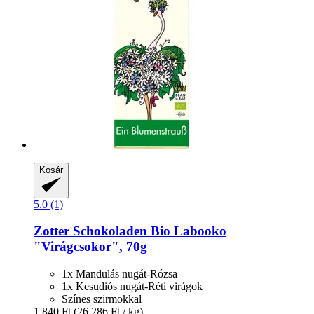
Kosár
5.0 (1)
Zotter Schokoladen
Bio Labooko
"Virágcsokor", 70g
1x Mandulás nugát-Rózsa
1x Kesudiós nugát-Réti virágok
Színes szirmokkal
1.840 Ft
(26.286 Ft / kg)