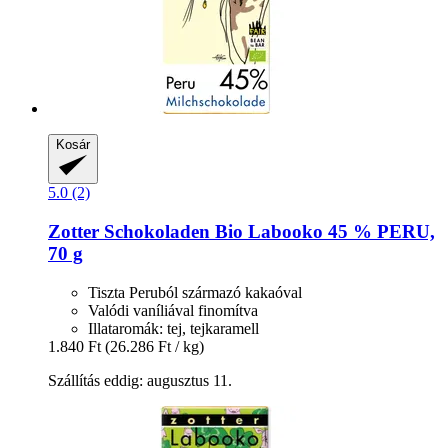
Kosár
5.0 (2)
Zotter Schokoladen
Bio Labooko 45 % PERU,
70 g
Tiszta Peruból származó kakaóval
Valódi vaníliával finomítva
Illataromák: tej, tejkaramell
1.840 Ft
(26.286 Ft / kg)
Szállítás eddig: augusztus 11.