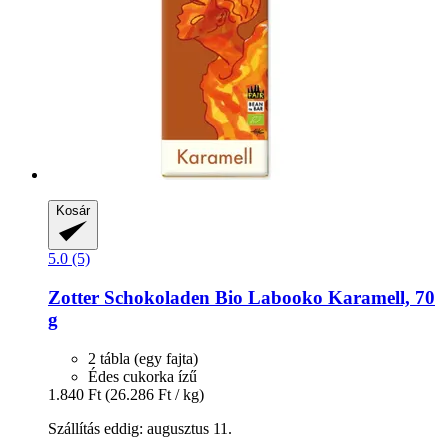
Kosár
5.0 (5)
Zotter Schokoladen
Bio Labooko Karamell, 70
g
2 tábla (egy fajta)
Édes cukorka ízű
1.840 Ft
(26.286 Ft / kg)
Szállítás eddig: augusztus 11.