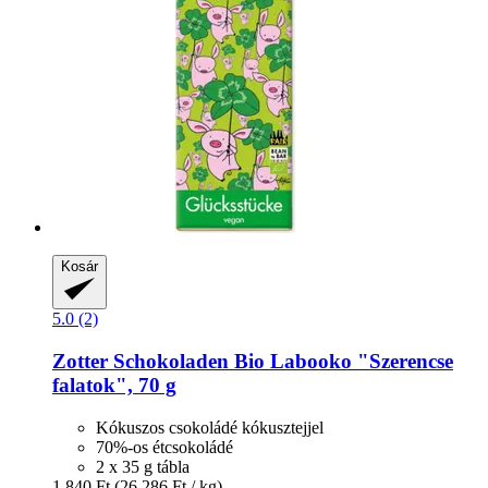
Kosár
5.0 (2)
Zotter Schokoladen
Bio Labooko "Szerencse
falatok", 70 g
Kókuszos csokoládé kókusztejjel
70%-os étcsokoládé
2 x 35 g tábla
1.840 Ft
(26.286 Ft / kg)