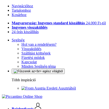
Navigációhoz
Tartalomhoz
Kosárhoz
Magyarország: Ingyenes standard kiszállítás
24.000 Ft-tól
Ingyenes visszaküldés
24 órás kiszállítás
Segítség
Hol van a rendelésem?
Visszaküldés
Szállítási költségek
Fizetési módok
Kapcsolat
Minden Segítség-téma
Több inspiráció
Eredeti Ausztriából
Bejelentkezés