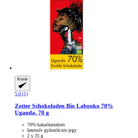
Kosár
5.0 (1)
Zotter Schokoladen
Bio Labooko 70%
Uganda, 70 g
70% kakaótartalom
Intenzív gyümölcsös jegy
2 x 35 g