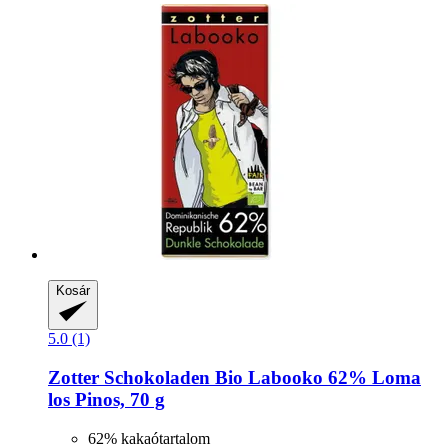
Kosár
5.0 (1)
Zotter Schokoladen
Bio Labooko 62% Loma
los Pinos, 70 g
62% kakaótartalom