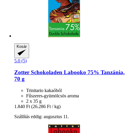
Kosár
5.0 (5)
Zotter Schokoladen
Labooko 75% Tanzánia,
70 g
Trinitario kakaóból
Fűszeres-gyümölcsös aroma
2 x 35 g
1.840 Ft
(26.286 Ft / kg)
Szállítás eddig: augusztus 11.