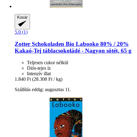
Kosár
5.0 (1)
Zotter Schokoladen
Bio Labooko 80% / 20%
Kakaó-​Tej táblacsokoládé -​ Nagyon sötét, 65 g
Teljesen cukor nélkül
Diós-tejes íz
Intenzív illat
1.840 Ft
(28.308 Ft / kg)
Szállítás eddig: augusztus 11.