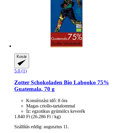
Kosár
5.0 (1)
Zotter Schokoladen
Bio Labooko 75%
Guatemala, 70 g
Konsírozási idő: 8 óra
Magas criollo-tartalommal
Íz: egzotikus gyümölcs keverék
1.840 Ft
(26.286 Ft / kg)
Szállítás eddig: augusztus 11.