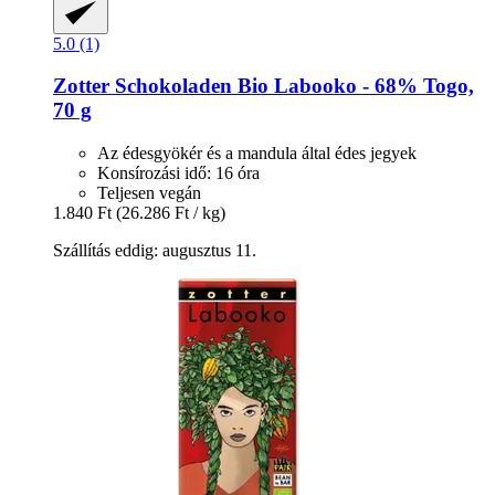
5.0 (1)
Zotter Schokoladen
Bio Labooko -​ 68% Togo,
70 g
Az édesgyökér és a mandula által édes jegyek
Konsírozási idő: 16 óra
Teljesen vegán
1.840 Ft
(26.286 Ft / kg)
Szállítás eddig: augusztus 11.