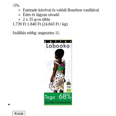
-5%
Fairtrade kávéval és valódi Bourbon vaníliával
Édes és lágyan olvadó
2 x 35 g-os tábla
1.739 Ft
1.840 Ft
(24.843 Ft / kg)
Szállítás eddig: augusztus 11.
Kosár