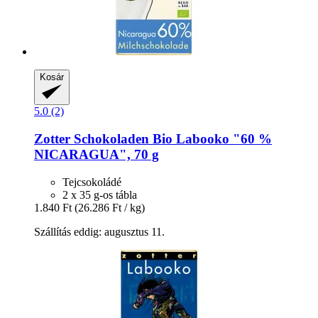
Kosár
5.0 (2)
Zotter Schokoladen
Bio Labooko "60 %
NICARAGUA", 70 g
Tejcsokoládé
2 x 35 g-os tábla
1.840 Ft
(26.286 Ft / kg)
Szállítás eddig: augusztus 11.