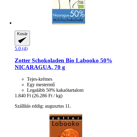
Kosár
5.0 (4)
Zotter Schokoladen
Bio Labooko 50%
NICARAGUA, 70 g
Tejes-krémes
Egy mestermű
Legalább 50% kakaótartalom
1.840 Ft
(26.286 Ft / kg)
Szállítás eddig: augusztus 11.