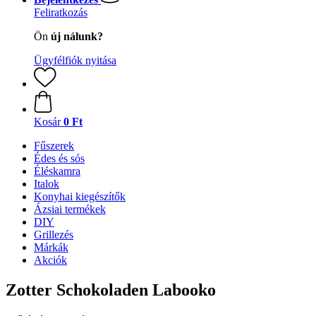
Feliratkozás
Ön
új nálunk?
Ügyfélfiók nyitása
Kosár
0 Ft
Fűszerek
Édes és sós
Éléskamra
Italok
Konyhai kiegészítők
Ázsiai termékek
DIY
Grillezés
Márkák
Akciók
Zotter Schokoladen Labooko