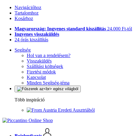
Navigációhoz
Tartalomhoz
Kosárhoz
Magyarország: Ingyenes standard kiszállítás
24.000 Ft-tól
Ingyenes visszaküldés
24 órás kiszállítás
Segítség
Hol van a rendelésem?
Visszaküldés
Szállítási költségek
Fizetési módok
Kapcsolat
Minden Segítség-téma
Több inspiráció
Eredeti Ausztriából
Bejelentkezés