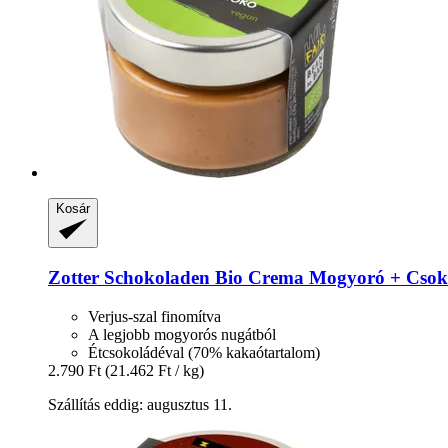
Kosár
Zotter Schokoladen
Bio Crema Mogyoró + Csoko
Verjus-szal finomítva
A legjobb mogyorós nugátból
Étcsokoládéval (70% kakaótartalom)
2.790 Ft
(21.462 Ft / kg)
Szállítás eddig: augusztus 11.