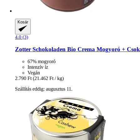
Kosár
4.0 (3)
Zotter Schokoladen
Bio Crema Mogyoró + Csokol
67% mogyoró
Intenzív íz
Vegán
2.790 Ft
(21.462 Ft / kg)
Szállítás eddig: augusztus 11.