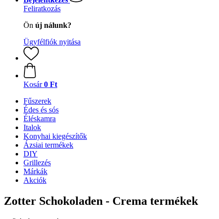
Feliratkozás
Ön
új nálunk?
Ügyfélfiók nyitása
Kosár
0 Ft
Fűszerek
Édes és sós
Éléskamra
Italok
Konyhai kiegészítők
Ázsiai termékek
DIY
Grillezés
Márkák
Akciók
Zotter Schokoladen - Crema termékek