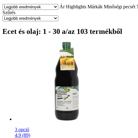
Ár
Highlights
Márkák
Minőségi pecsét
Szűrés
Ecet és olaj: 1 - 30 a/az 103 termékből
3 opció
4.9 (89)