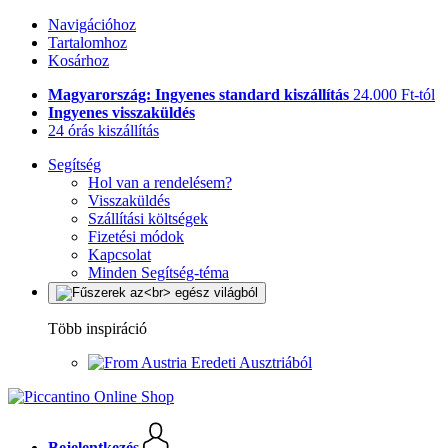
Navigációhoz
Tartalomhoz
Kosárhoz
Magyarország: Ingyenes standard kiszállítás
24.000 Ft-tól
Ingyenes visszaküldés
24 órás kiszállítás
Segítség
Hol van a rendelésem?
Visszaküldés
Szállítási költségek
Fizetési módok
Kapcsolat
Minden Segítség-téma
Több inspiráció
Eredeti Ausztriából
Bejelentkezés