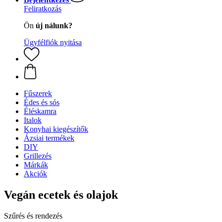
Feliratkozás
Ön
új nálunk?
Ügyfélfiók nyitása
Fűszerek
Édes és sós
Éléskamra
Italok
Konyhai kiegészítők
Ázsiai termékek
DIY
Grillezés
Márkák
Akciók
Vegán ecetek és olajok
Szűrés és rendezés