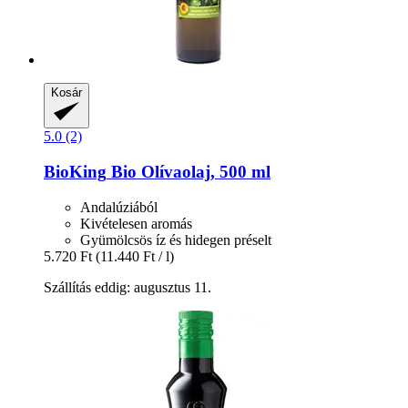
Kosár
5.0 (2)
BioKing
Bio Olívaolaj, 500 ml
Andalúziából
Kivételesen aromás
Gyümölcsös íz és hidegen préselt
5.720 Ft
(11.440 Ft / l)
Szállítás eddig: augusztus 11.