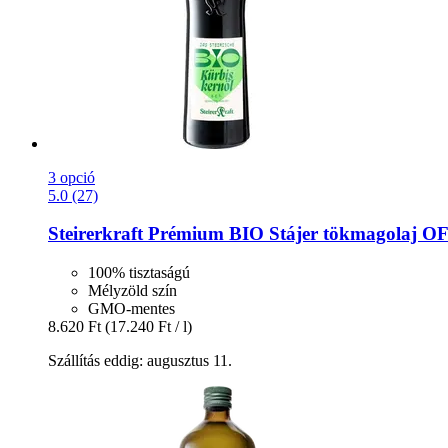
3 opció
5.0 (27)
Steirerkraft
Prémium BIO Stájer tökmagolaj OF
100% tisztaságú
Mélyzöld szín
GMO-mentes
8.620 Ft
(17.240 Ft / l)
Szállítás eddig: augusztus 11.