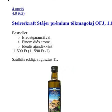
4 opció
4.9 (62)
Steirerkraft
Stájer prémium tökmagolaj OFJ, 1.
Bestseller
Eredetgaranciával
Finom diós aroma
Ideális ajándékként
11.590 Ft
(11.590 Ft / l)
Szállítás eddig: augusztus 11.