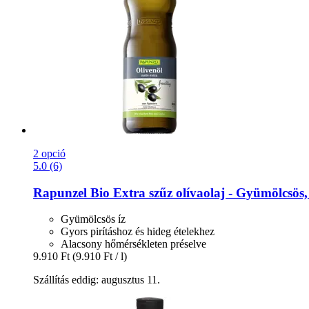
2 opció
5.0 (6)
Rapunzel
Bio Extra szűz olívaolaj -​ Gyümölcsös, 
Gyümölcsös íz
Gyors pirításhoz és hideg ételekhez
Alacsony hőmérsékleten préselve
9.910 Ft
(9.910 Ft / l)
Szállítás eddig: augusztus 11.