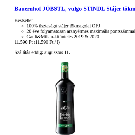
Bauernhof JÖBSTL, vulgo STINDL
Stájer tökm
Bestseller
100% tisztaságú stájer tökmagolaj OFJ
20 éve folyamatosan aranyérmes maximális pontszámma
Gault&Millau-kitüntetés 2019 & 2020
11.590 Ft
(11.590 Ft / l)
Szállítás eddig: augusztus 11.