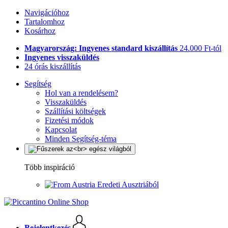
Navigációhoz
Tartalomhoz
Kosárhoz
Magyarország: Ingyenes standard kiszállítás
24.000 Ft-tól
Ingyenes visszaküldés
24 órás kiszállítás
Segítség
Hol van a rendelésem?
Visszaküldés
Szállítási költségek
Fizetési módok
Kapcsolat
Minden Segítség-téma
Több inspiráció
Eredeti Ausztriából
Bejelentkezés