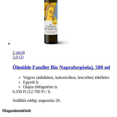
2 opció
5.0 (2)
Ölmühle Fandler
Bio Napraforgóolaj, 500 ml
Vegyes salátákhoz, kukoricához, lencséhez tökéletes
Egyedi íz
Olajos öblögetésre is
6.350 Ft
(12.700 Ft / l)
Szállítás eddig: augusztus 26.
Magazinunkból: