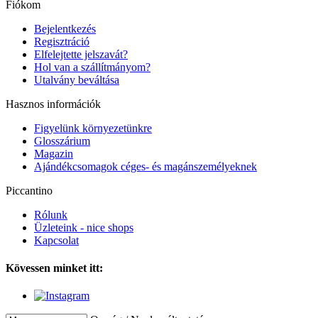
Fiókom
Bejelentkezés
Regisztráció
Elfelejtette jelszavát?
Hol van a szállítmányom?
Utalvány beváltása
Hasznos információk
Figyelünk környezetünkre
Glosszárium
Magazin
Ajándékcsomagok céges- és magánszemélyeknek
Piccantino
Rólunk
Üzleteink - nice shops
Kapcsolat
Kövessen minket itt: