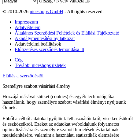
Ország / Nyelv változtatás
© 2010-2026
niceshops GmbH
- All rights reserved.
Impresszum
Adatvédelem
Általános Szerződési Feltételek és Elállási Tájékoztató
Akadálymentesítési nyilatkozat
Adatvédelmi beállítások
Előfizetéses szerződés lemondása itt
Cég
További niceshops üzletek
Elállás a szerződéstől
Személyre szabott vásárlási élmény
Hozzájárulásával sütiket (cookies) és egyéb technológiákat
használunk, hogy személyre szabott vásárlási élményt nyújtsunk
Önnek.
Ebből a célból adatokat gyűjtünk felhasználóinkról, viselkedésükről
és eszközeikről. Ezeket az adatokat weboldalunk folyamatos
optimalizálására és személyre szabott hirdetések és tartalmak
megjelenítésére, valamint a használati statisztikák elemzésére