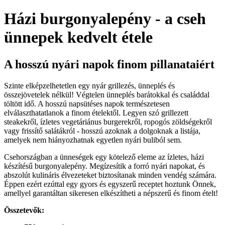
Házi burgonyalepény - a cseh
ünnepek kedvelt étele
A hosszú nyári napok finom pillanataiért
Szinte elképzelhetetlen egy nyár grillezés, ünneplés és
összejövetelek nélkül! Végtelen ünneplés barátokkal és családdal
töltött idő. A hosszú napsütéses napok természetesen
elválaszthatatlanok a finom ételektől. Legyen szó grillezett
steakekről, ízletes vegetáriánus burgerekről, ropogós zöldségekről
vagy frissítő salátákról - hosszú azoknak a dolgoknak a listája,
amelyek nem hiányozhatnak egyetlen nyári buliból sem.
Csehországban a ünneségek egy kötelező eleme az ízletes, házi
készítésű burgonyalepény. Megízesítik a forró nyári napokat, és
abszolút kulináris élvezeteket biztosítanak minden vendég számára.
Éppen ezért ezúttal egy gyors és egyszerű receptet hoztunk Önnek,
amellyel garantáltan sikeresen elkészítheti a népszerű és finom ételt!
Összetevők: