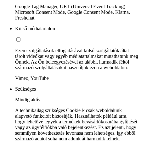
Google Tag Manager, UET (Universal Event Tracking)
Microsoft Consent Mode, Google Consent Mode, Klarna,
Freshchat
Külső médiatartalom
Ezen szolgáltatások elfogadásával külső szolgáltatók által
tárolt videókat vagy egyéb médiatartalmakat mutathatunk meg
Önnek. Az Ön beleegyezésével az alábbi, harmadik féltől
származó szolgáltatásokat használjuk ezen a weboldalon:
Vimeo, YouTube
Szükséges
Mindig aktív
A technikailag szükséges Cookie-k csak weboldalunk
alapvető funkcióit biztosítják. Használhatók például arra,
hogy lehetővé tegyék a termékek bevásárlókosarába gyűjtését
vagy az ügyfélfiókba való bejelentkezést. Ez azt jelenti, hogy
semmilyen következtetés levonása nem lehetséges, így ebből
származó adatot soha nem adunk át harmadik félnek.