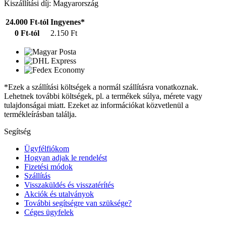
Kiszállítási díj: Magyarország
24.000 Ft-tól
Ingyenes*
0 Ft-tól
2.150 Ft
*Ezek a szállítási költségek a normál szállításra vonatkoznak.
Lehetnek további költségek, pl. a termékek súlya, mérete vagy
tulajdonságai miatt. Ezeket az információkat közvetlenül a
termékleírásban találja.
Segítség
Ügyfélfiókom
Hogyan adjak le rendelést
Fizetési módok
Szállítás
Visszaküldés és visszatérítés
Akciók és utalványok
További segítségre van szüksége?
Céges ügyfelek