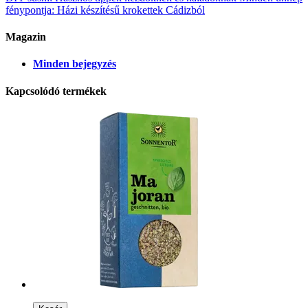
fénypontja: Házi készítésű krokettek Cádizból
Magazin
Minden bejegyzés
Kapcsolódó termékek