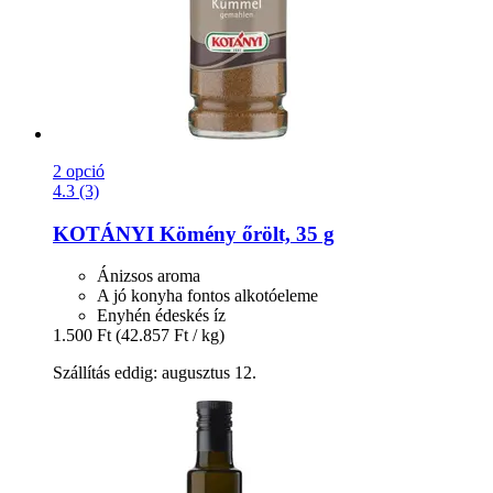
2 opció
4.3 (3)
KOTÁNYI
Kömény őrölt, 35 g
Ánizsos aroma
A jó konyha fontos alkotóeleme
Enyhén édeskés íz
1.500 Ft
(42.857 Ft / kg)
Szállítás eddig: augusztus 12.