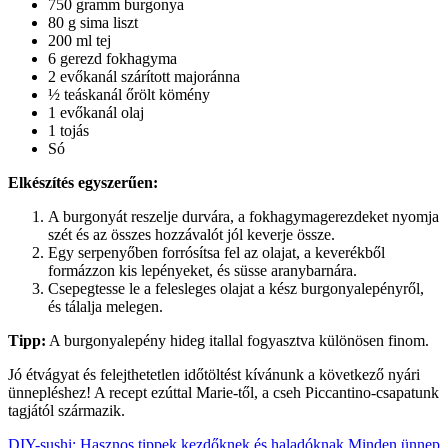
750 gramm burgonya
80 g sima liszt
200 ml tej
6 gerezd fokhagyma
2 evőkanál szárított majoránna
½ teáskanál őrölt kömény
1 evőkanál olaj
1 tojás
Só
Elkészítés egyszerűen:
A burgonyát reszelje durvára, a fokhagymagerezdeket nyomja
szét és az összes hozzávalót jól keverje össze.
Egy serpenyőben forrósítsa fel az olajat, a keverékből
formázzon kis lepényeket, és süsse aranybarnára.
Csepegtesse le a felesleges olajat a kész burgonyalepényről,
és tálalja melegen.
Tipp:
A burgonyalepény hideg itallal fogyasztva különösen finom.
Jó étvágyat és felejthetetlen időtöltést kívánunk a következő nyári
ünnepléshez! A recept ezúttal Marie-től, a cseh Piccantino-csapatunk
tagjától származik.
DIY-sushi: Hasznos tippek kezdőknek és haladóknak
Minden ünnep