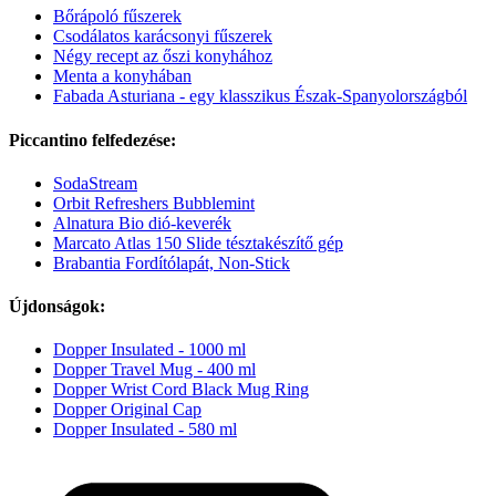
Bőrápoló fűszerek
Csodálatos karácsonyi fűszerek
Négy recept az őszi konyhához
Menta a konyhában
Fabada Asturiana - egy klasszikus Észak-Spanyolországból
Piccantino felfedezése:
SodaStream
Orbit Refreshers Bubblemint
Alnatura Bio dió-keverék
Marcato Atlas 150 Slide tésztakészítő gép
Brabantia Fordítólapát, Non-Stick
Újdonságok:
Dopper Insulated - 1000 ml
Dopper Travel Mug - 400 ml
Dopper Wrist Cord Black Mug Ring
Dopper Original Cap
Dopper Insulated - 580 ml