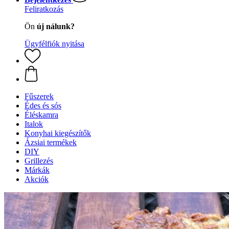
Feliratkozás
Ön
új nálunk?
Ügyfélfiók nyitása
Fűszerek
Édes és sós
Éléskamra
Italok
Konyhai kiegészítők
Ázsiai termékek
DIY
Grillezés
Márkák
Akciók