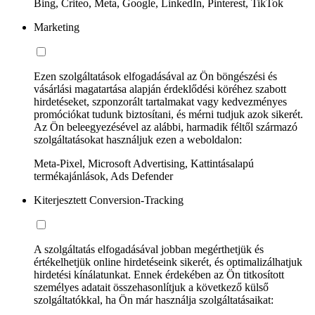
Bing, Criteo, Meta, Google, LinkedIn, Pinterest, TikTok
Marketing
Ezen szolgáltatások elfogadásával az Ön böngészési és
vásárlási magatartása alapján érdeklődési köréhez szabott
hirdetéseket, szponzorált tartalmakat vagy kedvezményes
promóciókat tudunk biztosítani, és mérni tudjuk azok sikerét.
Az Ön beleegyezésével az alábbi, harmadik féltől származó
szolgáltatásokat használjuk ezen a weboldalon:
Meta-Pixel, Microsoft Advertising, Kattintásalapú
termékajánlások, Ads Defender
Kiterjesztett Conversion-Tracking
A szolgáltatás elfogadásával jobban megérthetjük és
értékelhetjük online hirdetéseink sikerét, és optimalizálhatjuk
hirdetési kínálatunkat. Ennek érdekében az Ön titkosított
személyes adatait összehasonlítjuk a következő külső
szolgáltatókkal, ha Ön már használja szolgáltatásaikat: