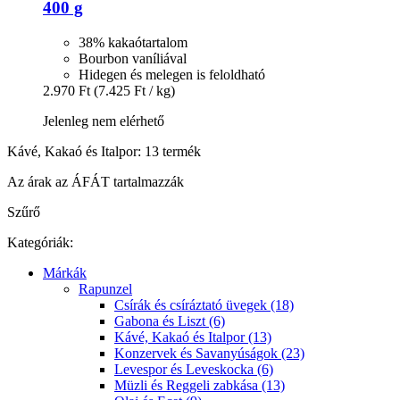
400 g
38% kakaótartalom
Bourbon vaníliával
Hidegen és melegen is feloldható
2.970 Ft
(7.425 Ft / kg)
Jelenleg nem elérhető
Kávé, Kakaó és Italpor: 13 termék
Az árak az ÁFÁT tartalmazzák
Szűrő
Kategóriák:
Márkák
Rapunzel
Csírák és csíráztató üvegek (18)
Gabona és Liszt (6)
Kávé, Kakaó és Italpor (13)
Konzervek és Savanyúságok (23)
Levespor és Leveskocka (6)
Müzli és Reggeli zabkása (13)