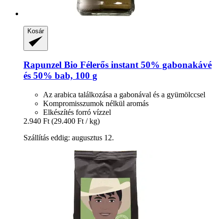
Kosár
Rapunzel
Bio Félerős instant 50% gabonakávé
és 50% bab, 100 g
Az arabica találkozása a gabonával és a gyümölccsel
Kompromisszumok nélkül aromás
Elkészítés forró vízzel
2.940 Ft
(29.400 Ft / kg)
Szállítás eddig: augusztus 12.