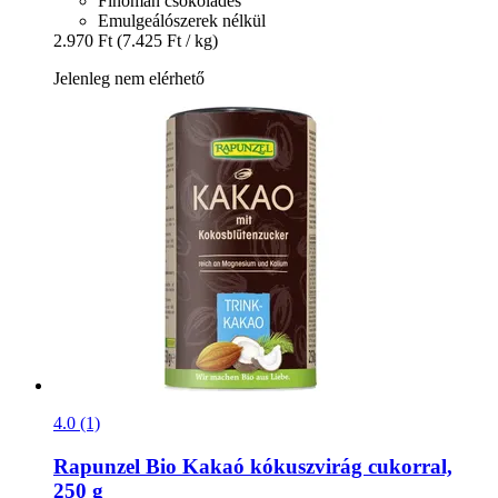
Finoman csokoládés
Emulgeálószerek nélkül
2.970 Ft
(7.425 Ft / kg)
Jelenleg nem elérhető
4.0 (1)
Rapunzel
Bio Kakaó kókuszvirág cukorral,
250 g