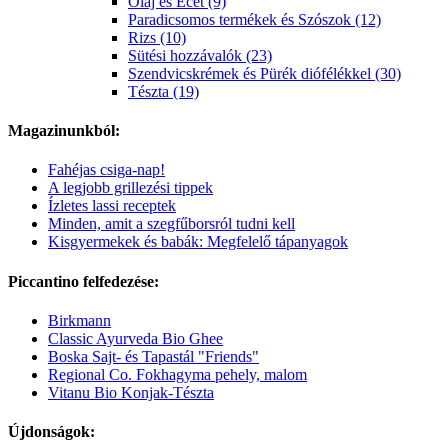
Olaj és Ecet (9)
Paradicsomos termékek és Szószok (12)
Rizs (10)
Sütési hozzávalók (23)
Szendvicskrémek és Pürék diófélékkel (30)
Tészta (19)
Magazinunkból:
Fahéjas csiga-nap!
A legjobb grillezési tippek
Ízletes lassi receptek
Minden, amit a szegfűborsról tudni kell
Kisgyermekek és babák: Megfelelő tápanyagok
Piccantino felfedezése:
Birkmann
Classic Ayurveda Bio Ghee
Boska Sajt- és Tapastál "Friends"
Regional Co. Fokhagyma pehely, malom
Vitanu Bio Konjak-Tészta
Újdonságok: