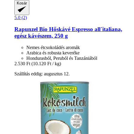
Kosár
5.0 (2)
Rapunzel
Bio Hőskávé Espresso all´italiana,
egész kávészem, 250 g
Nemes étcsokoládés aromák
Arabica és robusta keveréke
Hondurasból, Peruból és Tanzániából
2.530 Ft
(10.120 Ft / kg)
Szállítás eddig: augusztus 12.