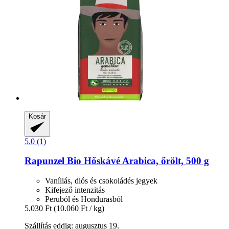
Kosár
5.0 (1)
Rapunzel
Bio Hőskávé Arabica, őrölt, 500 g
Vaníliás, diós és csokoládés jegyek
Kifejező intenzitás
Peruból és Hondurasból
5.030 Ft
(10.060 Ft / kg)
Szállítás eddig: augusztus 19.