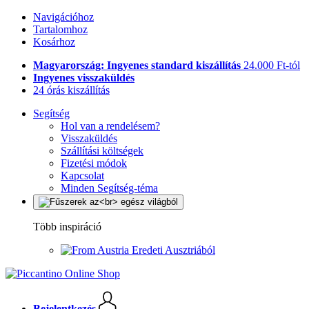
Navigációhoz
Tartalomhoz
Kosárhoz
Magyarország: Ingyenes standard kiszállítás
24.000 Ft-tól
Ingyenes visszaküldés
24 órás kiszállítás
Segítség
Hol van a rendelésem?
Visszaküldés
Szállítási költségek
Fizetési módok
Kapcsolat
Minden Segítség-téma
Több inspiráció
Eredeti Ausztriából
Bejelentkezés