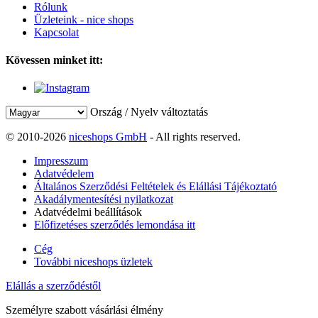
Rólunk
Üzleteink - nice shops
Kapcsolat
Kövessen minket itt:
Ország / Nyelv változtatás
© 2010-2026
niceshops GmbH
- All rights reserved.
Impresszum
Adatvédelem
Általános Szerződési Feltételek és Elállási Tájékoztató
Akadálymentesítési nyilatkozat
Adatvédelmi beállítások
Előfizetéses szerződés lemondása itt
Cég
További niceshops üzletek
Elállás a szerződéstől
Személyre szabott vásárlási élmény