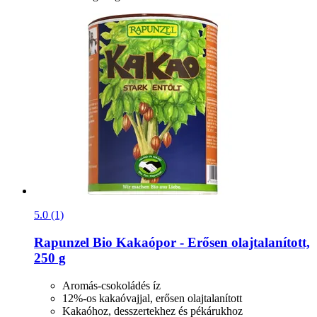
5.0 (1)
Rapunzel
Bio Kakaópor -​ Erősen olajtalanított,
250 g
Aromás-csokoládés íz
12%-os kakaóvajjal, erősen olajtalanított
Kakaóhoz, desszertekhez és pékárukhoz