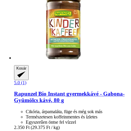
Kosár
5.0 (1)
Rapunzel
Bio Instant gyermekkávé -​ Gabona-​
Gyümölcs kávé, 80 g
Cikória, árpamaláta, füge és még sok más
Természetesen koffeinmentes és ízletes
Egyszerűen öntse fel vízzel
2.350 Ft
(29.375 Ft / kg)