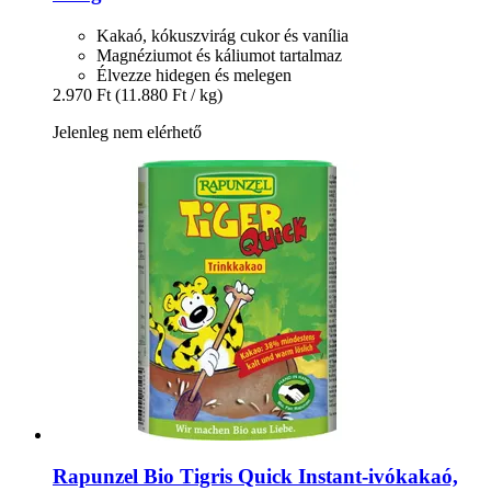
Kakaó, kókuszvirág cukor és vanília
Magnéziumot és káliumot tartalmaz
Élvezze hidegen és melegen
2.970 Ft
(11.880 Ft / kg)
Jelenleg nem elérhető
Rapunzel
Bio Tigris Quick Instant-​ivókakaó,