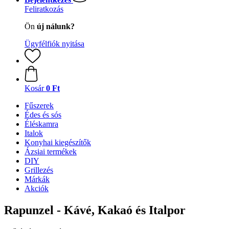
Feliratkozás
Ön
új nálunk?
Ügyfélfiók nyitása
Kosár
0 Ft
Fűszerek
Édes és sós
Éléskamra
Italok
Konyhai kiegészítők
Ázsiai termékek
DIY
Grillezés
Márkák
Akciók
Rapunzel - Kávé, Kakaó és Italpor