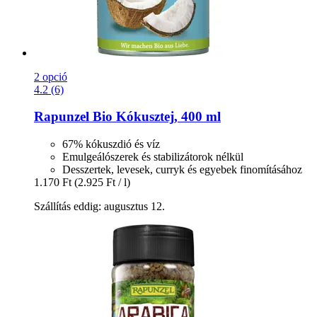
2 opció
4.2 (6)
Rapunzel
Bio Kókusztej, 400 ml
67% kókuszdió és víz
Emulgeálószerek és stabilizátorok nélkül
Desszertek, levesek, curryk és egyebek finomításához
1.170 Ft
(2.925 Ft / l)
Szállítás eddig: augusztus 12.