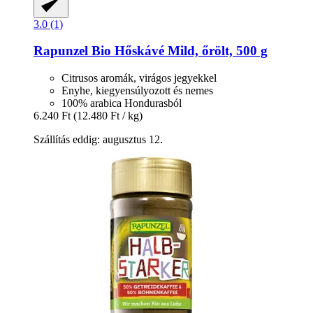
3.0 (1)
Rapunzel
Bio Hőskávé Mild, őrölt, 500 g
Citrusos aromák, virágos jegyekkel
Enyhe, kiegyensúlyozott és nemes
100% arabica Hondurasból
6.240 Ft
(12.480 Ft / kg)
Szállítás eddig: augusztus 12.