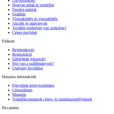
Ügyfélfiókom
Hogyan adjak le rendelést
Fizetési módok
Szállítás
Visszaküldés és visszatérítés
Akciók és utalványok
További segítségre van szüksége?
Céges ügyfelek
Fiókom
Bejelentkezés
Regisztráció
Elfelejtette jelszavát?
Hol van a szállítmányom?
Utalvány beváltása
Hasznos információk
Figyelünk környezetünkre
Glosszárium
Magazin
Ajándékcsomagok céges- és magánszemélyeknek
Piccantino