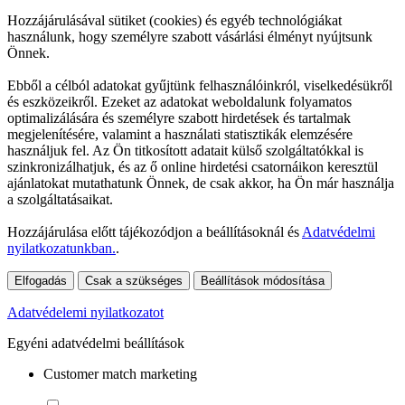
Hozzájárulásával sütiket (cookies) és egyéb technológiákat
használunk, hogy személyre szabott vásárlási élményt nyújtsunk
Önnek.
Ebből a célból adatokat gyűjtünk felhasználóinkról, viselkedésükről
és eszközeikről. Ezeket az adatokat weboldalunk folyamatos
optimalizálására és személyre szabott hirdetések és tartalmak
megjelenítésére, valamint a használati statisztikák elemzésére
használjuk fel. Az Ön titkosított adatait külső szolgáltatókkal is
szinkronizálhatjuk, és az ő online hirdetési csatornáikon keresztül
ajánlatokat mutathatunk Önnek, de csak akkor, ha Ön már használja
a szolgáltatásaikat.
Hozzájárulása előtt tájékozódjon a beállításoknál és
Adatvédelmi
nyilatkozatunkban.
.
Elfogadás
Csak a szükséges
Beállítások módosítása
Adatvédelemi nyilatkozatot
Egyéni adatvédelmi beállítások
Customer match marketing