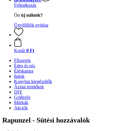
Feliratkozás
Ön
új nálunk?
Ügyfélfiók nyitása
Kosár
0 Ft
Fűszerek
Édes és sós
Éléskamra
Italok
Konyhai kiegészítők
Ázsiai termékek
DIY
Grillezés
Márkák
Akciók
Rapunzel - Sütési hozzávalók