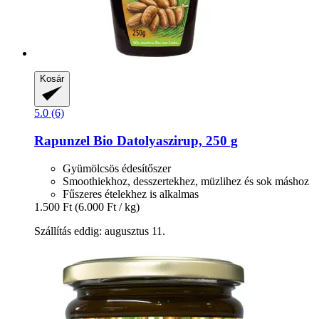
Kosár
5.0 (6)
Rapunzel
Bio Datolyaszirup, 250 g
Gyümölcsös édesítőszer
Smoothiekhoz, desszertekhez, müzlihez és sok máshoz
Fűszeres ételekhez is alkalmas
1.500 Ft
(6.000 Ft / kg)
Szállítás eddig: augusztus 11.