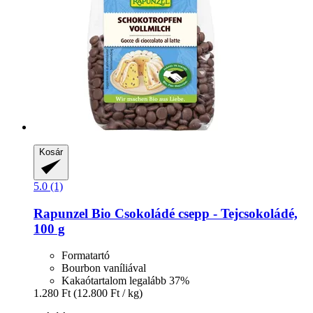
Kosár
5.0 (1)
Rapunzel
Bio Csokoládé csepp -​ Tejcsokoládé,
100 g
Formatartó
Bourbon vaníliával
Kakaótartalom legalább 37%
1.280 Ft
(12.800 Ft / kg)