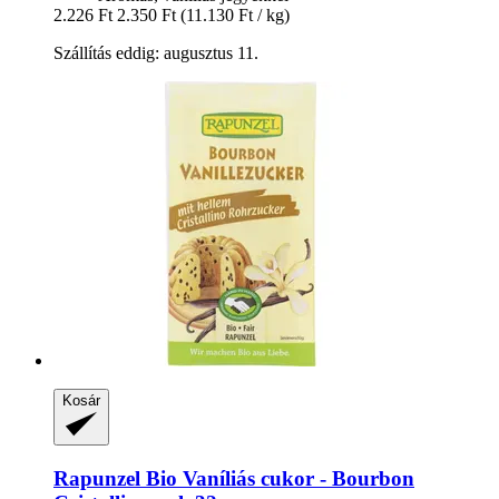
2.226 Ft
2.350 Ft
(11.130 Ft / kg)
Szállítás eddig: augusztus 11.
Kosár
Rapunzel
Bio Vaníliás cukor -​ Bourbon