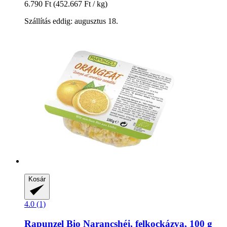
6.790 Ft
(452.667 Ft / kg)
Szállítás eddig: augusztus 18.
Kosár
4.0 (1)
Rapunzel
Bio Narancshéj, felkockázva, 100 g