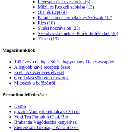
Levespor és Leveskocka (6)
Müzli és Reggeli zabkása (13)
Olaj és Ecet (9)
Paradicsomos termékek és Szószok (12)
Rizs (10)
Sütési hozzávalók (23)
Szendvicskrémek és Pürék diófélékkel (30)
Tészta (19)
Magazinunkból:
100 éves a Galup - Sütési hagyomány Olaszországból
A legjobb kávé receptek őszre
Ecet - Az ezer éves élvezet
Gyulladáscsökkentő fűszerek
Mítoszok a befőzésről
Piccantino felfedezése:
Darbo
guzzini Vanity kerek tálca Ø 36 cm
Yogi Tea Pumpkin Chai, Bio
Brabantia Vágódeszka kenyérhez
Steirerkraft Tökmag - Wasabi ízzel