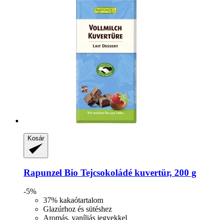
Kosár
Rapunzel
Bio Tejcsokoládé kuvertür, 200 g
-5%
37% kakaótartalom
Glazúrhoz és sütéshez
Aromás, vaníliás jegyekkel