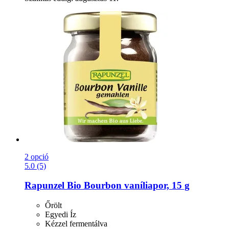
2 opció
5.0 (5)
Rapunzel
Bio Bourbon vaníliapor, 15 g
Őrölt
Egyedi Íz
Kézzel fermentálva