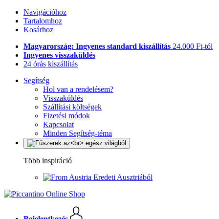
Navigációhoz
Tartalomhoz
Kosárhoz
Magyarország: Ingyenes standard kiszállítás
24.000 Ft-tól
Ingyenes visszaküldés
24 órás kiszállítás
Segítség
Hol van a rendelésem?
Visszaküldés
Szállítási költségek
Fizetési módok
Kapcsolat
Minden Segítség-téma
Több inspiráció
Eredeti Ausztriából
Bejelentkezés