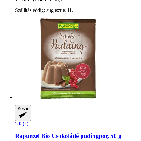
Szállítás eddig: augusztus 11.
Kosár
5.0 (2)
Rapunzel
Bio Csokoládé pudingpor, 50 g