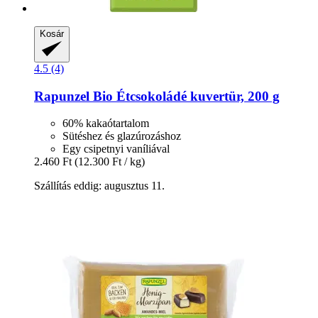
Kosár
4.5 (4)
Rapunzel
Bio Étcsokoládé kuvertür, 200 g
60% kakaótartalom
Sütéshez és glazúrozáshoz
Egy csipetnyi vaníliával
2.460 Ft
(12.300 Ft / kg)
Szállítás eddig: augusztus 11.