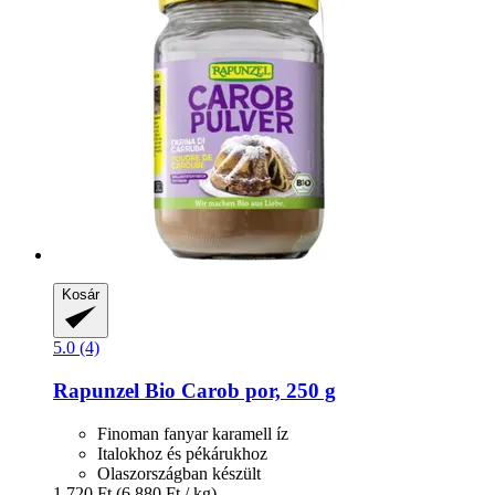
Kosár
5.0 (4)
Rapunzel
Bio Carob por, 250 g
Finoman fanyar karamell íz
Italokhoz és pékárukhoz
Olaszországban készült
1.720 Ft
(6.880 Ft / kg)