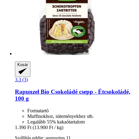
Kosár
3.3 (3)
Rapunzel
Bio Csokoládé csepp -​ Étcsokoládé,
100 g
Formatartó
Muffinokhoz, süteményekhez stb.
Legalább 55% kakaótartalom
1.390 Ft
(13.900 Ft / kg)
Szállítás eddig: augusztus 11.