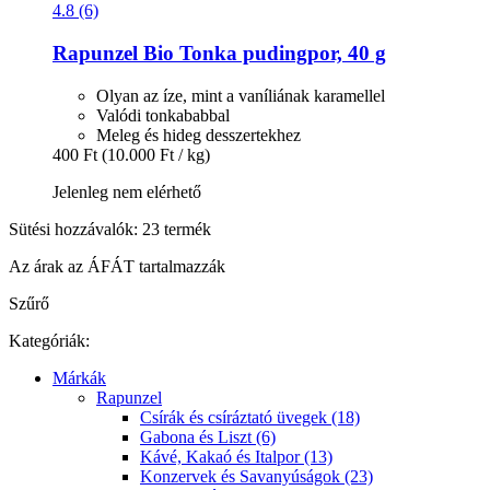
4.8 (6)
Rapunzel
Bio Tonka pudingpor, 40 g
Olyan az íze, mint a vaníliának karamellel
Valódi tonkababbal
Meleg és hideg desszertekhez
400 Ft
(10.000 Ft / kg)
Jelenleg nem elérhető
Sütési hozzávalók: 23 termék
Az árak az ÁFÁT tartalmazzák
Szűrő
Kategóriák:
Márkák
Rapunzel
Csírák és csíráztató üvegek (18)
Gabona és Liszt (6)
Kávé, Kakaó és Italpor (13)
Konzervek és Savanyúságok (23)