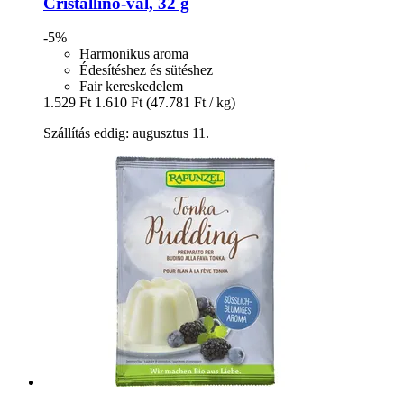
Cristallino-​val, 32 g
-5%
Harmonikus aroma
Édesítéshez és sütéshez
Fair kereskedelem
1.529 Ft
1.610 Ft
(47.781 Ft / kg)
Szállítás eddig: augusztus 11.