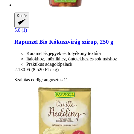
Kosár
5.0 (1)
Rapunzel
Bio Kókuszvirág szirup, 250 g
Karamellás jegyek és folyékony textúra
Italokhoz, müzlikhez, öntetekhez és sok máshoz
Praktikus adagolópalack
2.130 Ft
(8.520 Ft / kg)
Szállítás eddig: augusztus 11.