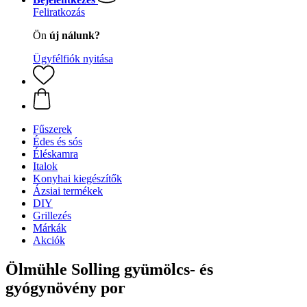
Feliratkozás
Ön
új nálunk?
Ügyfélfiók nyitása
Fűszerek
Édes és sós
Éléskamra
Italok
Konyhai kiegészítők
Ázsiai termékek
DIY
Grillezés
Márkák
Akciók
Ölmühle Solling gyümölcs- és
gyógynövény por