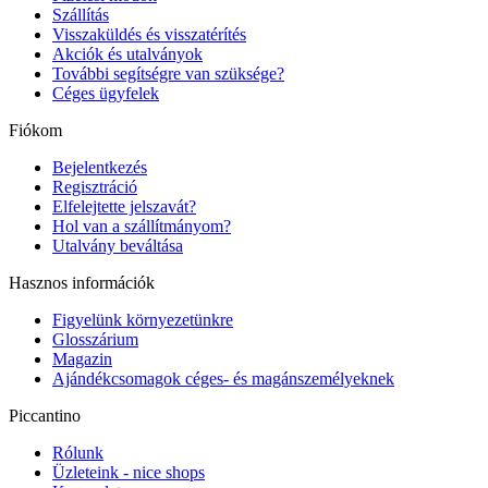
Szállítás
Visszaküldés és visszatérítés
Akciók és utalványok
További segítségre van szüksége?
Céges ügyfelek
Fiókom
Bejelentkezés
Regisztráció
Elfelejtette jelszavát?
Hol van a szállítmányom?
Utalvány beváltása
Hasznos információk
Figyelünk környezetünkre
Glosszárium
Magazin
Ajándékcsomagok céges- és magánszemélyeknek
Piccantino
Rólunk
Üzleteink - nice shops