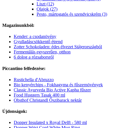
Liszt (12)
Olajok (27)
Pesto, mártogatós és szendvicskrém (3)
Magazinunkból:
Kender: a csodanövény
Gyulladáscsökkentő étrend
Zotter Schokoladen: édes élvezet Stájerországból
Fermentálás egyszerűen, otthon
6 dolog a rózsaborsról
Piccantino felfedezése:
Rustichella d'Abruzzo
Bio kenyérchips - Fokhagyma és fűszernövények
Classic Ayurveda Bio Active Kapha fűszer
Food Huggers Tasak 400 ml
Obsthof Christandl Őszibarack nektár
Újdonságok:
Dopper Insulated x Royal Delft - 580 ml
Dopper Wrist Cord White Mug Ring