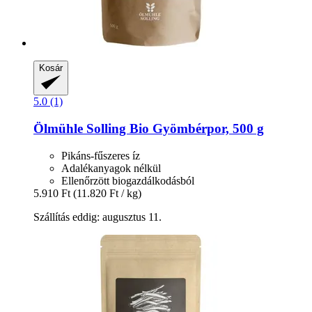
Kosár
5.0 (1)
Ölmühle Solling
Bio Gyömbérpor, 500 g
Pikáns-fűszeres íz
Adalékanyagok nélkül
Ellenőrzött biogazdálkodásból
5.910 Ft
(11.820 Ft / kg)
Szállítás eddig: augusztus 11.