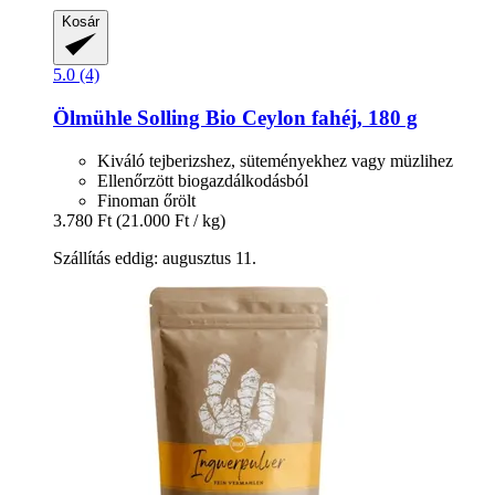
Kosár
5.0 (4)
Ölmühle Solling
Bio Ceylon fahéj, 180 g
Kiváló tejberizshez, süteményekhez vagy müzlihez
Ellenőrzött biogazdálkodásból
Finoman őrölt
3.780 Ft
(21.000 Ft / kg)
Szállítás eddig: augusztus 11.