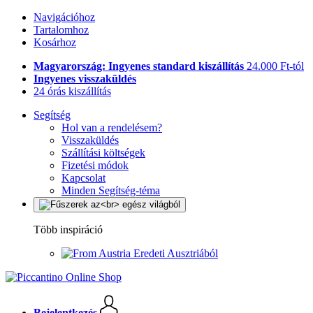
Navigációhoz
Tartalomhoz
Kosárhoz
Magyarország: Ingyenes standard kiszállítás
24.000 Ft-tól
Ingyenes visszaküldés
24 órás kiszállítás
Segítség
Hol van a rendelésem?
Visszaküldés
Szállítási költségek
Fizetési módok
Kapcsolat
Minden Segítség-téma
Több inspiráció
Eredeti Ausztriából
Bejelentkezés