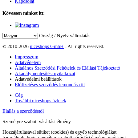
Kapcsolat
Kövessen minket itt:
Ország / Nyelv változtatás
© 2010-2026
niceshops GmbH
- All rights reserved.
Impresszum
Adatvédelem
Általános Szerződési Feltételek és Elállási Tájékoztató
Akadálymentesítési nyilatkozat
Adatvédelmi beállítások
Előfizetéses szerződés lemondása itt
Cég
További niceshops üzletek
Elállás a szerződéstől
Személyre szabott vásárlási élmény
Hozzájárulásával sütiket (cookies) és egyéb technológiákat
használunk, hogy személyre szabott vásárlási élményt nyújtsunk