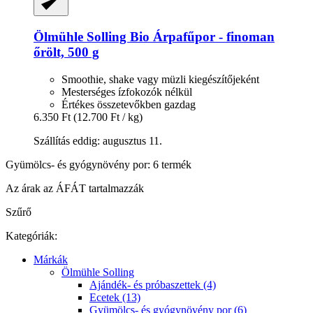
Ölmühle Solling
Bio Árpafűpor -​ finoman
őrölt, 500 g
Smoothie, shake vagy müzli kiegészítőjeként
Mesterséges ízfokozók nélkül
Értékes összetevőkben gazdag
6.350 Ft
(12.700 Ft / kg)
Szállítás eddig: augusztus 11.
Gyümölcs- és gyógynövény por: 6 termék
Az árak az ÁFÁT tartalmazzák
Szűrő
Kategóriák:
Márkák
Ölmühle Solling
Ajándék- és próbaszettek (4)
Ecetek (13)
Gyümölcs- és gyógynövény por (6)