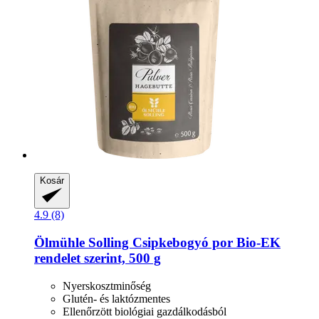
Kosár
4.9 (8)
Ölmühle Solling
Csipkebogyó por Bio-​EK
rendelet szerint, 500 g
Nyerskosztminőség
Glutén- és laktózmentes
Ellenőrzött biológiai gazdálkodásból