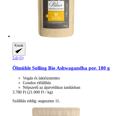
Kosár
5.0 (1)
Ölmühle Solling
Bio Ashwagandha por, 180 g
Vegán és laktózmentes
Gondos előállítás
Népszerű az ájurvédikus tanításban
3.780 Ft
(21.000 Ft / kg)
Szállítás eddig: augusztus 11.