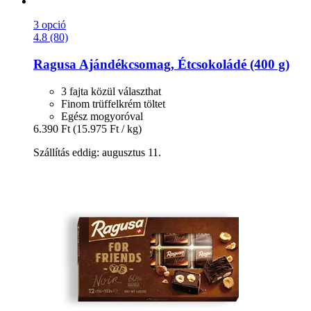
3 opció
4.8 (80)
Ragusa
Ajándékcsomag, Étcsokoládé (400 g)
3 fajta közül választhat
Finom trüffelkrém töltet
Egész mogyoróval
6.390 Ft
(15.975 Ft / kg)
Szállítás eddig: augusztus 11.