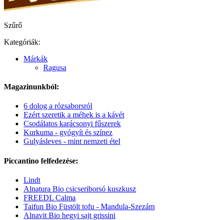
Szűrő
Kategóriák:
Márkák
Ragusa
Magazinunkból:
6 dolog a rózsaborsról
Ezért szeretik a méhek is a kávét
Csodálatos karácsonyi fűszerek
Kurkuma - gyógyít és színez
Gulyásleves - mint nemzeti étel
Piccantino felfedezése:
Lindt
Alnatura Bio csicseriborsó kuszkusz
FREEDL Calma
Taifun Bio Füstölt tofu - Mandula-Szezám
Alnavit Bio hegyi sajt grissini