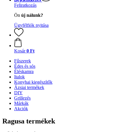
Feliratkozás
Ön
új nálunk?
Ügyfélfiók nyitása
Kosár
0 Ft
Fűszerek
Édes és sós
Éléskamra
Italok
Konyhai kiegészítők
Ázsiai termékek
DIY
Grillezés
Márkák
Akciók
Ragusa termékek