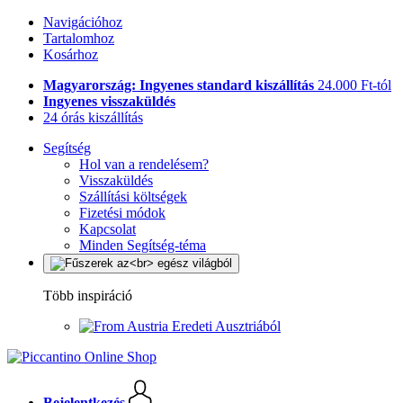
Navigációhoz
Tartalomhoz
Kosárhoz
Magyarország: Ingyenes standard kiszállítás
24.000 Ft-tól
Ingyenes visszaküldés
24 órás kiszállítás
Segítség
Hol van a rendelésem?
Visszaküldés
Szállítási költségek
Fizetési módok
Kapcsolat
Minden Segítség-téma
Több inspiráció
Eredeti Ausztriából
Bejelentkezés