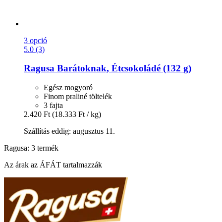
3 opció
5.0 (3)
Ragusa
Barátoknak, Étcsokoládé (132 g)
Egész mogyoró
Finom praliné töltelék
3 fajta
2.420 Ft
(18.333 Ft / kg)
Szállítás eddig: augusztus 11.
Ragusa: 3 termék
Az árak az ÁFÁT tartalmazzák