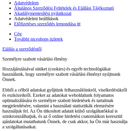
Adatvédelem
Általános Szerződési Feltételek és Elállási Tájékoztató
Akadálymentesítési nyilatkozat
Adatvédelmi beállítások
Előfizetéses szerződés lemondása itt
Cég
További niceshops üzletek
Elállás a szerződéstől
Személyre szabott vásárlási élmény
Hozzájárulásával sütiket (cookies) és egyéb technológiákat
használunk, hogy személyre szabott vásárlási élményt nyújtsunk
Önnek.
Ebből a célból adatokat gyűjtünk felhasználóinkról, viselkedésükről
és eszközeikről. Ezeket az adatokat weboldalunk folyamatos
optimalizálására és személyre szabott hirdetések és tartalmak
megjelenítésére, valamint a használati statisztikák elemzésére
használjuk fel. Az Ön titkosított adatait külső szolgáltatókkal is
szinkronizálhatjuk, és az ő online hirdetési csatornáikon keresztül
ajánlatokat mutathatunk Önnek, de csak akkor, ha Ön már használja
a szolgáltatásaikat.