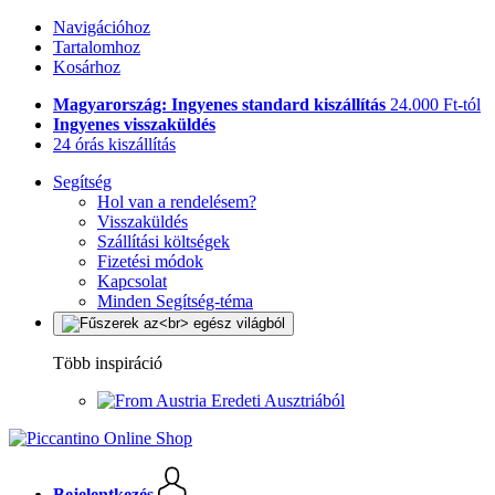
Navigációhoz
Tartalomhoz
Kosárhoz
Magyarország: Ingyenes standard kiszállítás
24.000 Ft-tól
Ingyenes visszaküldés
24 órás kiszállítás
Segítség
Hol van a rendelésem?
Visszaküldés
Szállítási költségek
Fizetési módok
Kapcsolat
Minden Segítség-téma
Több inspiráció
Eredeti Ausztriából
Bejelentkezés