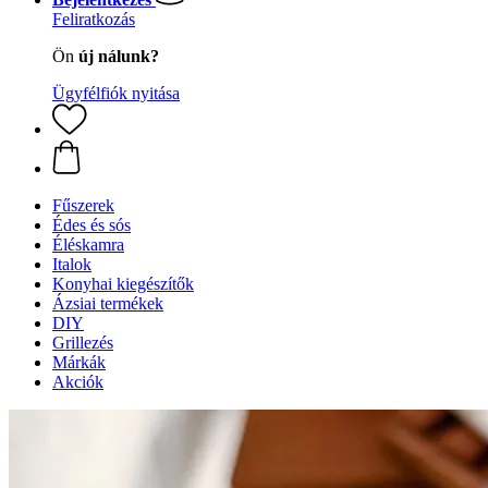
Feliratkozás
Ön
új nálunk?
Ügyfélfiók nyitása
Fűszerek
Édes és sós
Éléskamra
Italok
Konyhai kiegészítők
Ázsiai termékek
DIY
Grillezés
Márkák
Akciók