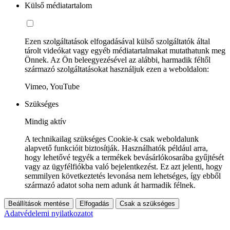
Külső médiatartalom
Ezen szolgáltatások elfogadásával külső szolgáltatók által
tárolt videókat vagy egyéb médiatartalmakat mutathatunk meg
Önnek. Az Ön beleegyezésével az alábbi, harmadik féltől
származó szolgáltatásokat használjuk ezen a weboldalon:
Vimeo, YouTube
Szükséges
Mindig aktív
A technikailag szükséges Cookie-k csak weboldalunk
alapvető funkcióit biztosítják. Használhatók például arra,
hogy lehetővé tegyék a termékek bevásárlókosarába gyűjtését
vagy az ügyfélfiókba való bejelentkezést. Ez azt jelenti, hogy
semmilyen következtetés levonása nem lehetséges, így ebből
származó adatot soha nem adunk át harmadik félnek.
Beállítások mentése
Elfogadás
Csak a szükséges
Adatvédelemi nyilatkozatot