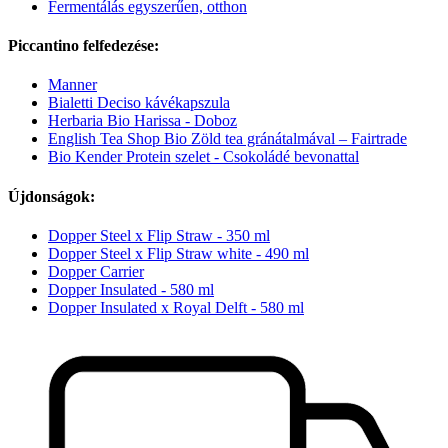
Fermentálás egyszerűen, otthon
Piccantino felfedezése:
Manner
Bialetti Deciso kávékapszula
Herbaria Bio Harissa - Doboz
English Tea Shop Bio Zöld tea gránátalmával – Fairtrade
Bio Kender Protein szelet - Csokoládé bevonattal
Újdonságok:
Dopper Steel x Flip Straw - 350 ml
Dopper Steel x Flip Straw white - 490 ml
Dopper Carrier
Dopper Insulated - 580 ml
Dopper Insulated x Royal Delft - 580 ml