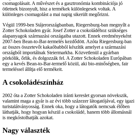
csomagolásait. A művészet és a gasztronómia kombinációja jó
ötletnek bizonyult, hisz a termékek különlegesek voltak. A
különleges csomagolást a mai napig sikerült megőrizni.
Végül 1999-ben Stájerországbanban, Riegersburg-ban megnyílt a
Zotter Schokoladen gyár. Josef Zotter a csokoládéhoz szükséges
alapanyagok származási országaiba utazott. Ennek eredményeként
2007-ben Bean-to-Bar-termelés kezdődött. Azóta Riegersburg-ban
az összes összetevőt kakaóbabból készítik amelyet a származási
országból importálnak Steiermarkba. Közvetlenül a gyárban
pörkölik, őrlik, és dolgozzák fel. A Zotter Schokoladen Európában
egy a kevés Bean-to-Bar-termelő közül, aki bio-minőségben, fair
termeléssel állítja elő termékeit.
A csokoládészínház
2002 óta a Zotter Schokoladen iránti kereslet gyorsan növekszik,
valamint maga a gyár is az évi több százezer látogatójával, egy igazi
turistalátványosság. Ennek oka, hogy a látogatók nemcsak élőben
láthatják, hogy hogyan készül a csokoládé, hanem több állomásnál
is megkóstolhatják azokat.
Nagy választék