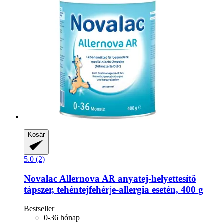
Kosár
5.0 (2)
Novalac
Allernova AR anyatej-​helyettesítő
tápszer, tehéntejfehérje-​allergia esetén, 400 g
Bestseller
0-36 hónap