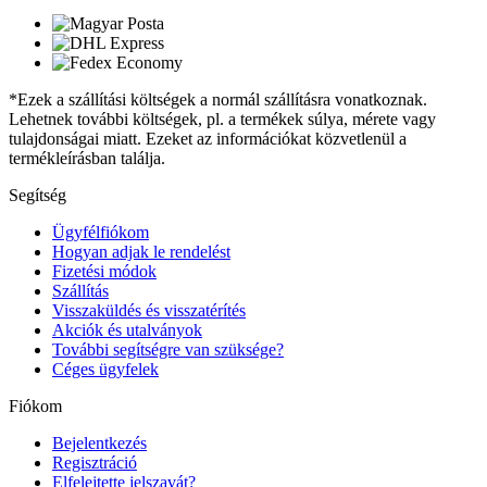
*Ezek a szállítási költségek a normál szállításra vonatkoznak.
Lehetnek további költségek, pl. a termékek súlya, mérete vagy
tulajdonságai miatt. Ezeket az információkat közvetlenül a
termékleírásban találja.
Segítség
Ügyfélfiókom
Hogyan adjak le rendelést
Fizetési módok
Szállítás
Visszaküldés és visszatérítés
Akciók és utalványok
További segítségre van szüksége?
Céges ügyfelek
Fiókom
Bejelentkezés
Regisztráció
Elfelejtette jelszavát?