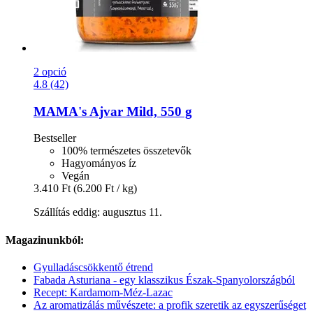
2 opció
4.8 (42)
MAMA's
Ajvar Mild, 550 g
Bestseller
100% természetes összetevők
Hagyományos íz
Vegán
3.410 Ft
(6.200 Ft / kg)
Szállítás eddig: augusztus 11.
Magazinunkból:
Gyulladáscsökkentő étrend
Fabada Asturiana - egy klasszikus Észak-Spanyolországból
Recept: Kardamom-Méz-Lazac
Az aromatizálás művészete: a profik szeretik az egyszerűséget