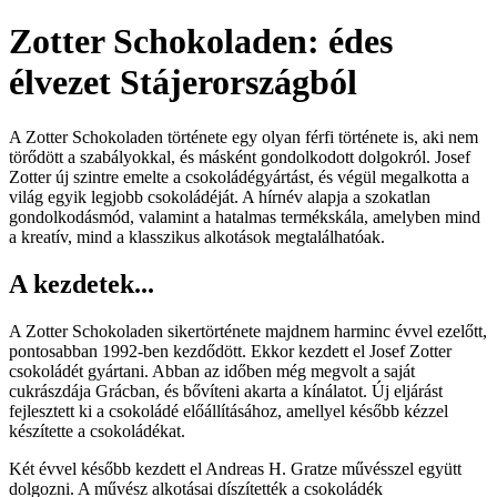
Zotter Schokoladen: édes
élvezet Stájerországból
A Zotter Schokoladen története egy olyan férfi története is, aki nem
törődött a szabályokkal, és másként gondolkodott dolgokról. Josef
Zotter új szintre emelte a csokoládégyártást, és végül megalkotta a
világ egyik legjobb csokoládéját. A hírnév alapja a szokatlan
gondolkodásmód, valamint a hatalmas termékskála, amelyben mind
a kreatív, mind a klasszikus alkotások megtalálhatóak.
A kezdetek...
A Zotter Schokoladen sikertörténete majdnem harminc évvel ezelőtt,
pontosabban 1992-ben kezdődött. Ekkor kezdett el Josef Zotter
csokoládét gyártani. Abban az időben még megvolt a saját
cukrászdája Grácban, és bővíteni akarta a kínálatot. Új eljárást
fejlesztett ki a csokoládé előállításához, amellyel később kézzel
készítette a csokoládékat.
Két évvel később kezdett el Andreas H. Gratze művésszel együtt
dolgozni. A művész alkotásai díszítették a csokoládék