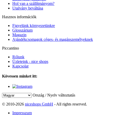
Hol van a szállítmányom?
Utalvány beváltása
Hasznos információk
Figyelünk környezetünkre
Glosszárium
Magazin
Ajándékcsomagok céges- és magánszemélyeknek
Piccantino
Rólunk
Üzleteink - nice shops
Kapcsolat
Kövessen minket itt:
Ország / Nyelv változtatás
© 2010-2026
niceshops GmbH
- All rights reserved.
Impresszum