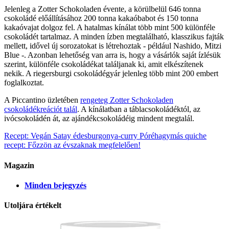
Jelenleg a Zotter Schokoladen évente, a körülbelül 646 tonna
csokoládé előállításához 200 tonna kakaóbabot és 150 tonna
kakaóvajat dolgoz fel. A hatalmas kínálat több mint 500 különféle
csokoládét tartalmaz. A minden ízben megtalálható, klasszikus fajták
mellett, idővel új sorozatokat is létrehoztak - például Nashido, Mitzi
Blue -. Azonban lehetőség van arra is, hogy a vásárlók saját ízlésük
szerint, különféle csokoládékat találjanak ki, amit elkészítenek
nekik. A riegersburgi csokoládégyár jelenleg több mint 200 embert
foglalkoztat.
A Piccantino üzletében
rengeteg Zotter Schokoladen
csokoládékreációt talál
. A kínálatban a táblacsokoládéktól, az
ivócsokoládén át, az ajándékcsokoládéig mindent megtalál.
Recept: Vegán Satay édesburgonya-curry
Póréhagymás quiche
recept: Főzzön az évszaknak megfelelően!
Magazin
Minden bejegyzés
Utoljára értékelt