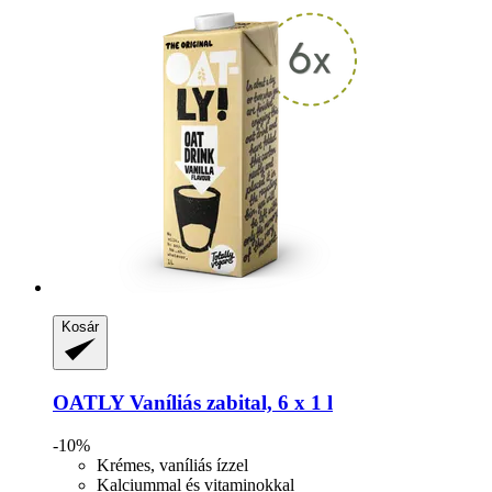
Kosár
OATLY
Vaníliás zabital, 6 x 1 l
-10%
Krémes, vaníliás ízzel
Kalciummal és vitaminokkal