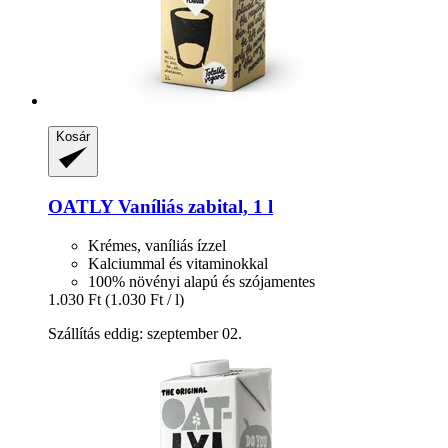
Kosár
OATLY
Vaníliás zabital, 1 l
Krémes, vaníliás ízzel
Kalciummal és vitaminokkal
100% növényi alapú és szójamentes
1.030 Ft
(1.030 Ft / l)
Szállítás eddig: szeptember 02.