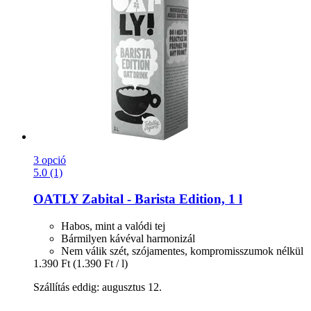
3 opció
5.0 (1)
OATLY
Zabital -​ Barista Edition, 1 l
Habos, mint a valódi tej
Bármilyen kávéval harmonizál
Nem válik szét, szójamentes, kompromisszumok nélkül
1.390 Ft
(1.390 Ft / l)
Szállítás eddig: augusztus 12.