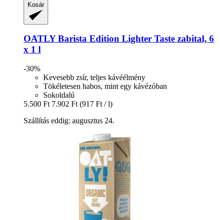
Kosár
OATLY
Barista Edition Lighter Taste zabital, 6
x 1 l
-30%
Kevesebb zsír, teljes kávéélmény
Tökéletesen habos, mint egy kávézóban
Sokoldalú
5.500 Ft
7.902 Ft
(917 Ft / l)
Szállítás eddig: augusztus 24.