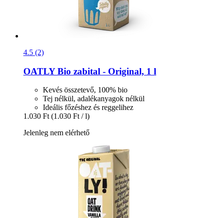
4.5 (2)
OATLY
Bio zabital -​ Original, 1 l
Kevés összetevő, 100% bio
Tej nélkül, adalékanyagok nélkül
Ideális főzéshez és reggelihez
1.030 Ft
(1.030 Ft / l)
Jelenleg nem elérhető