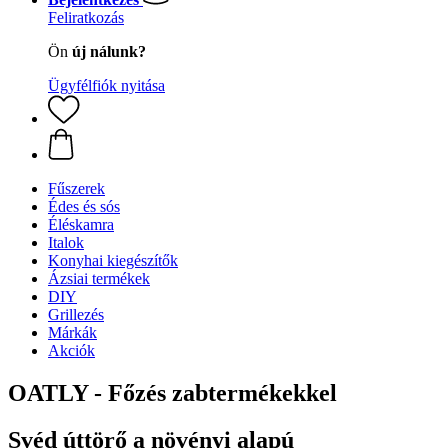
Feliratkozás
Ön
új nálunk?
Ügyfélfiók nyitása
Fűszerek
Édes és sós
Éléskamra
Italok
Konyhai kiegészítők
Ázsiai termékek
DIY
Grillezés
Márkák
Akciók
OATLY - Főzés zabtermékekkel
Svéd úttörő a növényi alapú