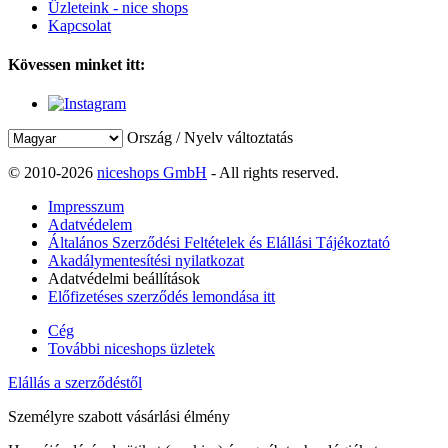
Üzleteink - nice shops
Kapcsolat
Kövessen minket itt:
Ország / Nyelv változtatás
© 2010-2026
niceshops GmbH
- All rights reserved.
Impresszum
Adatvédelem
Általános Szerződési Feltételek és Elállási Tájékoztató
Akadálymentesítési nyilatkozat
Adatvédelmi beállítások
Előfizetéses szerződés lemondása itt
Cég
További niceshops üzletek
Elállás a szerződéstől
Személyre szabott vásárlási élmény