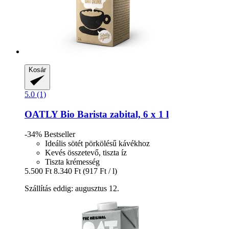
Kosár
5.0 (1)
OATLY
Bio Barista zabital, 6 x 1 l
-34%
Bestseller
Ideális sötét pörkölésű kávékhoz
Kevés összetevő, tiszta íz
Tiszta krémesség
5.500 Ft
8.340 Ft
(917 Ft / l)
Szállítás eddig: augusztus 12.