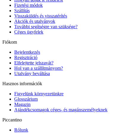
Fizetési módok
Szállítás
Visszaküldés és visszatérítés
Akciók és utalványok
További segítségre van szüksége?
Céges ügyfelek
Fiókom
Bejelentkezés
Regisztráció
Elfelejtette jelszavát?
Hol van a szállítmányom?
Utalvány beváltása
Hasznos információk
Figyelünk környezetünkre
Glosszárium
Magazin
Ajándékcsomagok céges- és magánszemélyeknek
Piccantino
Rólunk