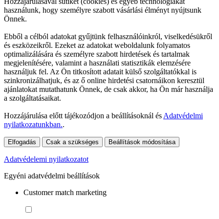
Hozzájárulásával sütiket (cookies) és egyéb technológiákat
használunk, hogy személyre szabott vásárlási élményt nyújtsunk
Önnek.
Ebből a célból adatokat gyűjtünk felhasználóinkról, viselkedésükről
és eszközeikről. Ezeket az adatokat weboldalunk folyamatos
optimalizálására és személyre szabott hirdetések és tartalmak
megjelenítésére, valamint a használati statisztikák elemzésére
használjuk fel. Az Ön titkosított adatait külső szolgáltatókkal is
szinkronizálhatjuk, és az ő online hirdetési csatornáikon keresztül
ajánlatokat mutathatunk Önnek, de csak akkor, ha Ön már használja
a szolgáltatásaikat.
Hozzájárulása előtt tájékozódjon a beállításoknál és
Adatvédelmi
nyilatkozatunkban.
.
Elfogadás
Csak a szükséges
Beállítások módosítása
Adatvédelemi nyilatkozatot
Egyéni adatvédelmi beállítások
Customer match marketing