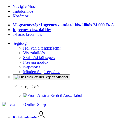
Navigációhoz
Tartalomhoz
Kosárhoz
Magyarország: Ingyenes standard kiszállítás
24.000 Ft-tól
Ingyenes visszaküldés
24 órás kiszállítás
Segítség
Hol van a rendelésem?
Visszaküldés
Szállítási költségek
Fizetési módok
Kapcsolat
Minden Segítség-téma
Több inspiráció
Eredeti Ausztriából
Bejelentkezés