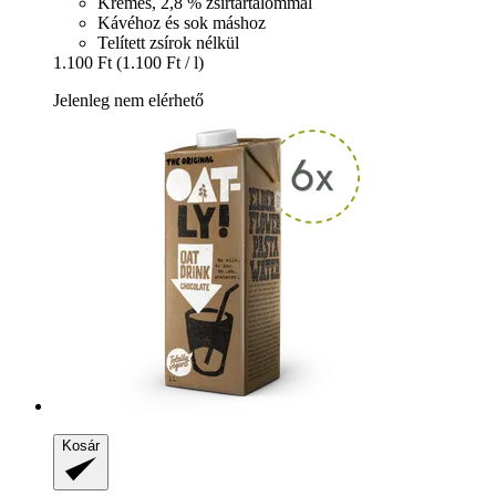
Krémes, 2,8 % zsírtartalommal
Kávéhoz és sok máshoz
Telített zsírok nélkül
1.100 Ft
(1.100 Ft / l)
Jelenleg nem elérhető
Kosár