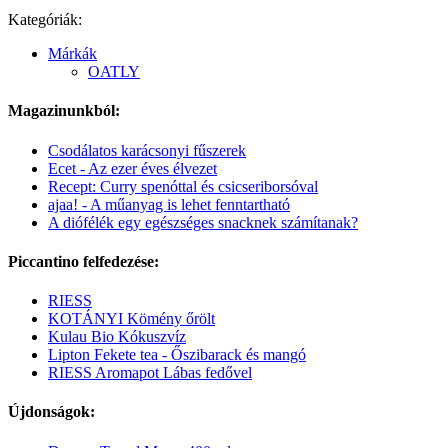
Kategóriák:
Márkák
OATLY
Magazinunkból:
Csodálatos karácsonyi fűszerek
Ecet - Az ezer éves élvezet
Recept: Curry spenóttal és csicseriborsóval
ajaa! - A műanyag is lehet fenntartható
A diófélék egy egészséges snacknek számítanak?
Piccantino felfedezése:
RIESS
KOTÁNYI Kömény őrölt
Kulau Bio Kókuszvíz
Lipton Fekete tea - Őszibarack és mangó
RIESS Aromapot Lábas fedővel
Újdonságok: