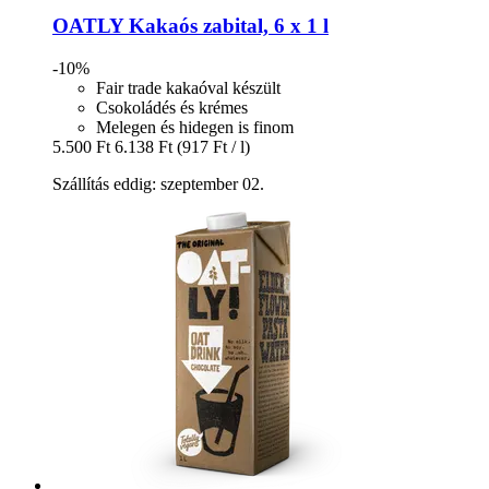
OATLY
Kakaós zabital, 6 x 1 l
-10%
Fair trade kakaóval készült
Csokoládés és krémes
Melegen és hidegen is finom
5.500 Ft
6.138 Ft
(917 Ft / l)
Szállítás eddig: szeptember 02.