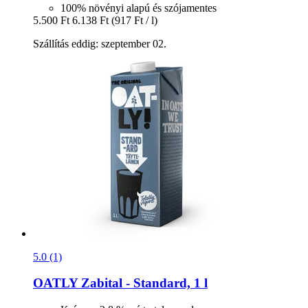
100% növényi alapú és szójamentes
5.500 Ft
6.138 Ft
(917 Ft / l)
Szállítás eddig: szeptember 02.
5.0 (1)
OATLY
Zabital -​ Standard, 1 l