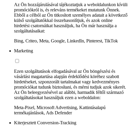
Az Ön hozzájárulásával tájékoztatjuk a weboldalunkon kívüli
promóciókról is, és releváns termékeket mutatunk Önnek.
Ebből a célból az Ön titkosított személyes adatait a következő
külső szolgáltatókkal összehasonlítjuk, és azok online
hirdetési csatornáikat használjuk, ha Ön már használja a
szolgáltatásaikat:
Bing, Criteo, Meta, Google, LinkedIn, Pinterest, TikTok
Marketing
Ezen szolgáltatások elfogadásával az Ön böngészési és
vásárlási magatartása alapján érdeklődési köréhez szabott
hirdetéseket, szponzorált tartalmakat vagy kedvezményes
promóciókat tudunk biztosítani, és mérni tudjuk azok sikerét.
Az Ön beleegyezésével az alábbi, harmadik féltől származó
szolgáltatásokat használjuk ezen a weboldalon:
Meta-Pixel, Microsoft Advertising, Kattintásalapú
termékajánlások, Ads Defender
Kiterjesztett Conversion-Tracking