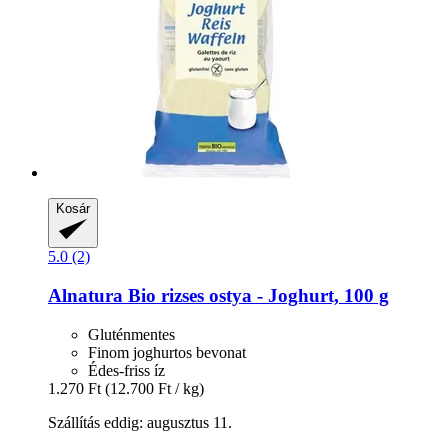
Kosár
5.0 (2)
Alnatura
Bio rizses ostya -​ Joghurt, 100 g
Gluténmentes
Finom joghurtos bevonat
Édes-friss íz
1.270 Ft
(12.700 Ft / kg)
Szállítás eddig: augusztus 11.