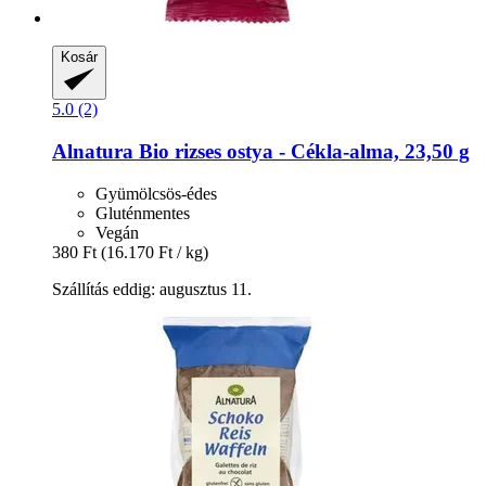
Kosár
5.0 (2)
Alnatura
Bio rizses ostya -​ Cékla-​alma, 23,50 g
Gyümölcsös-édes
Gluténmentes
Vegán
380 Ft
(16.170 Ft / kg)
Szállítás eddig: augusztus 11.