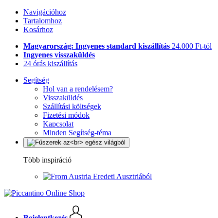
Navigációhoz
Tartalomhoz
Kosárhoz
Magyarország: Ingyenes standard kiszállítás
24.000 Ft-tól
Ingyenes visszaküldés
24 órás kiszállítás
Segítség
Hol van a rendelésem?
Visszaküldés
Szállítási költségek
Fizetési módok
Kapcsolat
Minden Segítség-téma
Több inspiráció
Eredeti Ausztriából
Bejelentkezés