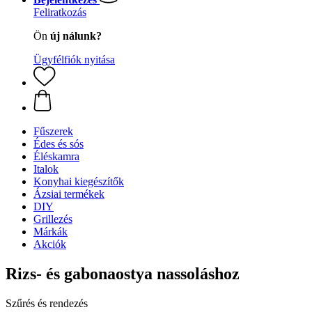
Feliratkozás
Ön
új nálunk?
Ügyfélfiók nyitása
Fűszerek
Édes és sós
Éléskamra
Italok
Konyhai kiegészítők
Ázsiai termékek
DIY
Grillezés
Márkák
Akciók
Rizs- és gabonaostya nassoláshoz
Szűrés és rendezés