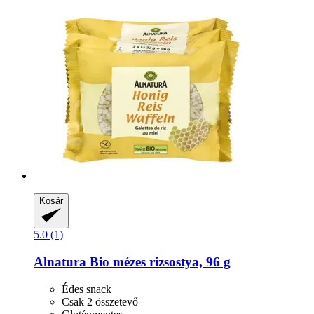
Kosár
5.0 (1)
Alnatura
Bio mézes rizsostya, 96 g
Édes snack
Csak 2 összetevő