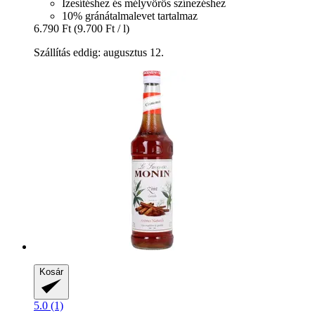
Ízesítéshez és mélyvörös színezéshez
10% gránátalmalevet tartalmaz
6.790 Ft
(9.700 Ft / l)
Szállítás eddig: augusztus 12.
Kosár
5.0 (1)