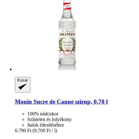
Kosár
Monin
Sucre de Canne szirup, 0,70 l
100% nádcukor
Színtelen és folyékony
Italok édesítéséhez
6.790 Ft
(9.700 Ft / l)