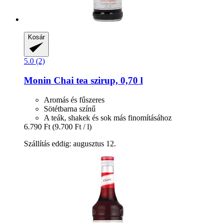
Kosár
5.0 (2)
Monin
Chai tea szirup, 0,70 l
Aromás és fűszeres
Sötétbarna színű
A teák, shakek és sok más finomításához
6.790 Ft
(9.700 Ft / l)
Szállítás eddig: augusztus 12.