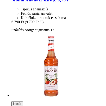
Tipikus ananász íz
Felhős sárga árnyalat
Koktélok, turmixok és sok más
6.790 Ft
(9.700 Ft / l)
Szállítás eddig: augusztus 12.
Kosár