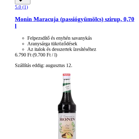
5.0 (1)
Monin
Maracuja (passiógyümölcs) szirup, 0,70
l
Felpezsdítő és enyhén savanykás
Aranysárga tükröződések
Az italok és desszertek ízesítéséhez
6.790 Ft
(9.700 Ft / l)
Szállítás eddig: augusztus 12.