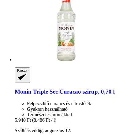
Kosár
Monin
Triple Sec Curacao szirup, 0,70 l
Felpezsdítő narancs és citrusfélék
Gyakran használható
Természetes aromákkal
5.940 Ft
(8.486 Ft / l)
Szállítás eddig: augusztus 12.