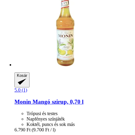
Kosár
5.0 (1)
Monin
Mangó szirup, 0,70 l
Trópusi és testes
Napfényes színjáték
Koktél, puncs és sok más
6.790 Ft
(9.700 Ft / l)