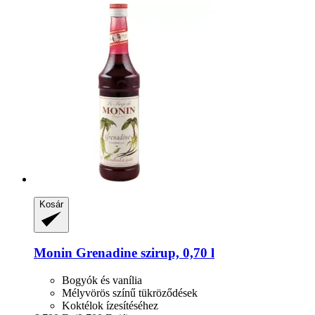
Kosár
Monin
Grenadine szirup, 0,70 l
Bogyók és vanília
Mélyvörös színű tükröződések
Koktélok ízesítéséhez