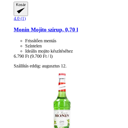
Kosár
4.0 (1)
Monin
Mojito szirup, 0,70 l
Frissítően mentás
Színtelen
Ideális mojito készítéséhez
6.790 Ft
(9.700 Ft / l)
Szállítás eddig: augusztus 12.