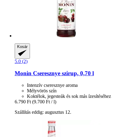
Kosár
5.0 (2)
Monin
Cseresznye szirup, 0,70 l
Intenzív cseresznye aroma
Mélyvörös szín
Koktélok, jegesteák és sok más ízesítéséhez
6.790 Ft
(9.700 Ft / l)
Szállítás eddig: augusztus 12.