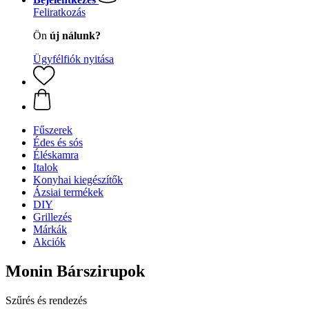
Feliratkozás
Ön
új nálunk?
Ügyfélfiók nyitása
Fűszerek
Édes és sós
Éléskamra
Italok
Konyhai kiegészítők
Ázsiai termékek
DIY
Grillezés
Márkák
Akciók
Monin Bárszirupok
Szűrés és rendezés