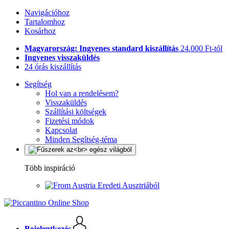
Navigációhoz
Tartalomhoz
Kosárhoz
Magyarország: Ingyenes standard kiszállítás
24.000 Ft-tól
Ingyenes visszaküldés
24 órás kiszállítás
Segítség
Hol van a rendelésem?
Visszaküldés
Szállítási költségek
Fizetési módok
Kapcsolat
Minden Segítség-téma
Több inspiráció
Eredeti Ausztriából
Bejelentkezés