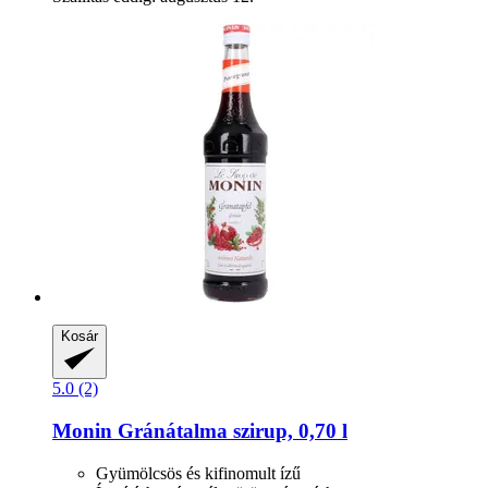
Kosár
5.0 (2)
Monin
Gránátalma szirup, 0,70 l
Gyümölcsös és kifinomult ízű