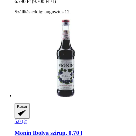
6.790 Ft
(9.700 Ft / l)
Szállítás eddig: augusztus 12.
Kosár
5.0 (2)
Monin
Ibolya szirup, 0,70 l