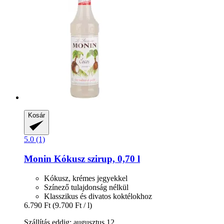
Kosár
5.0 (1)
Monin
Kókusz szirup, 0,70 l
Kókusz, krémes jegyekkel
Színező tulajdonság nélkül
Klasszikus és divatos koktélokhoz
6.790 Ft
(9.700 Ft / l)
Szállítás eddig: augusztus 12.