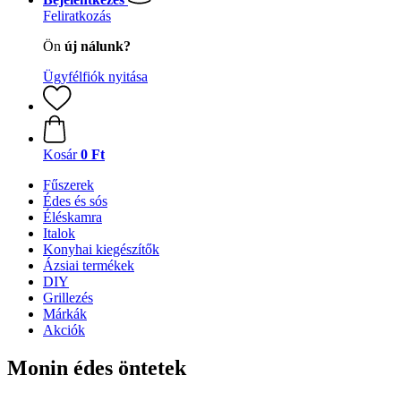
Feliratkozás
Ön
új nálunk?
Ügyfélfiók nyitása
Kosár
0 Ft
Fűszerek
Édes és sós
Éléskamra
Italok
Konyhai kiegészítők
Ázsiai termékek
DIY
Grillezés
Márkák
Akciók
Monin édes öntetek