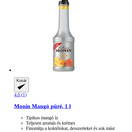
Kosár
4.0 (1)
Monin
Mangó püré, 1 l
Tipikus mangó íz
Teljesen aromás és krémes
Finomítja a koktélokat, desszerteket és sok mást