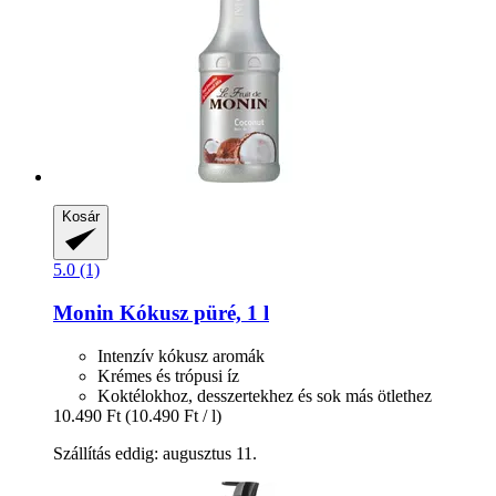
Kosár
5.0 (1)
Monin
Kókusz püré, 1 l
Intenzív kókusz aromák
Krémes és trópusi íz
Koktélokhoz, desszertekhez és sok más ötlethez
10.490 Ft
(10.490 Ft / l)
Szállítás eddig: augusztus 11.