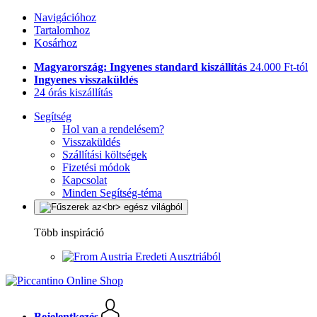
Navigációhoz
Tartalomhoz
Kosárhoz
Magyarország: Ingyenes standard kiszállítás
24.000 Ft-tól
Ingyenes visszaküldés
24 órás kiszállítás
Segítség
Hol van a rendelésem?
Visszaküldés
Szállítási költségek
Fizetési módok
Kapcsolat
Minden Segítség-téma
Több inspiráció
Eredeti Ausztriából
Bejelentkezés