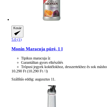
Kosár
5.0 (1)
Monin
Maracuja püré, 1 l
Tipikus maracuja íz
Garantáltan gyors elkészítés
Trópusi jegyek koktélokhoz, desszertekhez és sok másho
10.290 Ft
(10.290 Ft / l)
Szállítás eddig: augusztus 11.