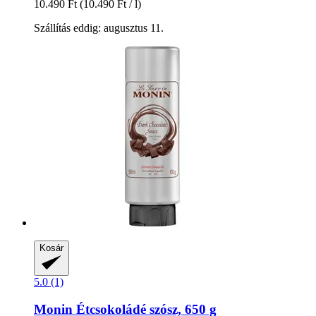
10.490 Ft
(10.490 Ft / l)
Szállítás eddig: augusztus 11.
Kosár
5.0 (1)
Monin
Étcsokoládé szósz, 650 g