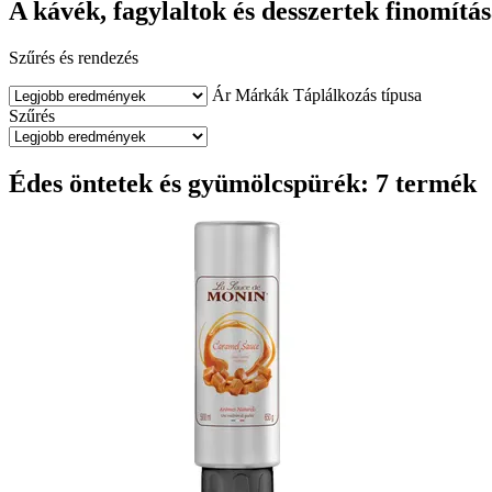
A kávék, fagylaltok és desszertek finomítá
Szűrés és rendezés
Ár
Márkák
Táplálkozás típusa
Szűrés
Édes öntetek és gyümölcspürék: 7 termék