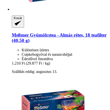
Kosár
Meßmer
Gyümölcstea -​ Almás rétes, 18 teafilter
(40,50 g)
Különösen ízletes
Csipkebogyóval és narancshéjjal
Édesfűvel finomítva
1.210 Ft
(29.877 Ft / kg)
Szállítás eddig: augusztus 13.