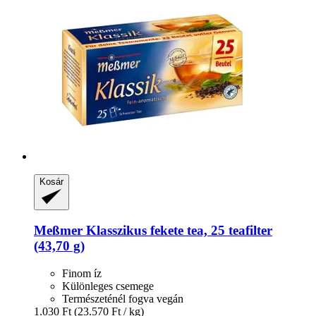
Kosár
Meßmer
Klasszikus fekete tea, 25 teafilter
(43,70 g)
Finom íz
Különleges csemege
Természeténél fogva vegán
1.030 Ft
(23.570 Ft / kg)