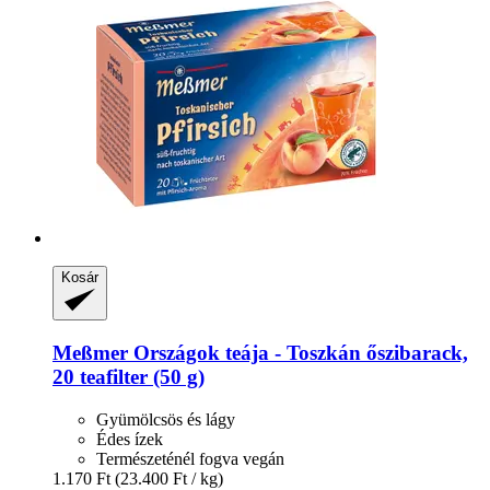
Kosár
Meßmer
Országok teája -​ Toszkán őszibarack,
20 teafilter (50 g)
Gyümölcsös és lágy
Édes ízek
Természeténél fogva vegán
1.170 Ft
(23.400 Ft / kg)