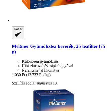
Kosár
Meßmer
Gyümölcstea keverék, 25 teafilter (75
g)
Különösen gyümölcsös
Hibiszkusszal és csipkebogyóval
Narancshéjjal finomítva
1.030 Ft
(13.733 Ft / kg)
Szállítás eddig: augusztus 13.