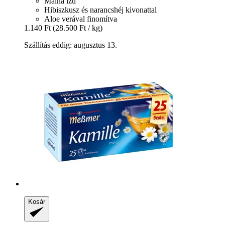
Málna ízű
Hibiszkusz és narancshéj kivonattal
Aloe verával finomítva
1.140 Ft
(28.500 Ft / kg)
Szállítás eddig: augusztus 13.
Kosár