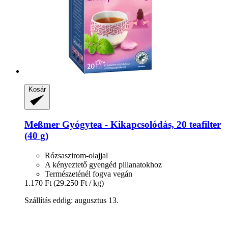
Kosár
Meßmer
Gyógytea -​ Kikapcsolódás, 20 teafilter
(40 g)
Rózsaszirom-olajjal
A kényeztető gyengéd pillanatokhoz
Természeténél fogva vegán
1.170 Ft
(29.250 Ft / kg)
Szállítás eddig: augusztus 13.