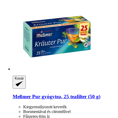
Kosár
Meßmer
Pur gyógytea, 25 teafilter (50 g)
Kiegyensúlyozott keverék
Borsmentával és citromfűvel
Fűszeres-friss íz