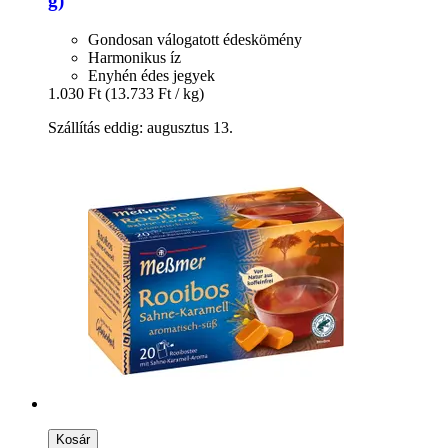
g)
Gondosan válogatott édeskömény
Harmonikus íz
Enyhén édes jegyek
1.030 Ft
(13.733 Ft / kg)
Szállítás eddig: augusztus 13.
Kosár