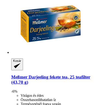
Kosár
Meßmer
Darjeeling fekete tea, 25 teafilter
(43,70 g)
-6%
Virágos és édes
Összehasonlíthatatlan íz
Természeténél fogva vegán