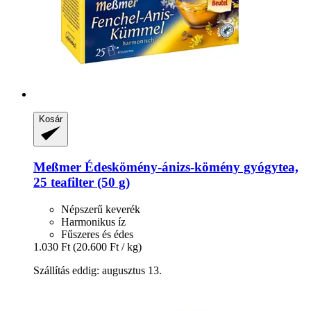
Kosár
Meßmer
Édeskömény-​ánizs-​kömény gyógytea,
25 teafilter (50 g)
Népszerű keverék
Harmonikus íz
Fűszeres és édes
1.030 Ft
(20.600 Ft / kg)
Szállítás eddig: augusztus 13.