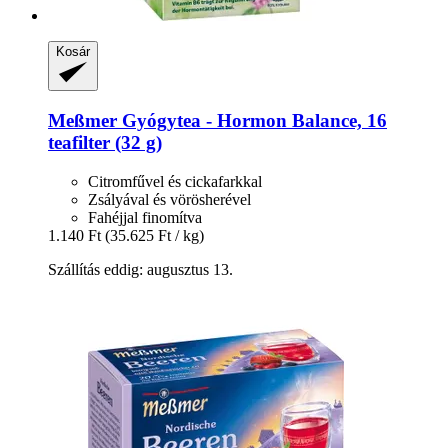
Kosár
Meßmer
Gyógytea -​ Hormon Balance, 16
teafilter (32 g)
Citromfűvel és cickafarkkal
Zsályával és vörösherével
Fahéjjal finomítva
1.140 Ft
(35.625 Ft / kg)
Szállítás eddig: augusztus 13.