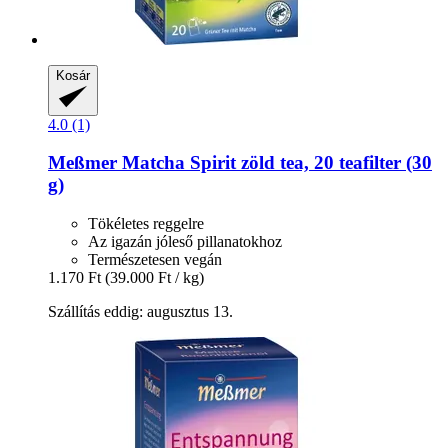
Kosár
4.0 (1)
Meßmer
Matcha Spirit zöld tea, 20 teafilter (30
g)
Tökéletes reggelre
Az igazán jóleső pillanatokhoz
Természetesen vegán
1.170 Ft
(39.000 Ft / kg)
Szállítás eddig: augusztus 13.