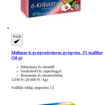
Kosár
Meßmer
6-​gyógynövényes gyógytea, 25 teafilter
(50 g)
Hibiszkusz és citromfű
Szederlevél és csipkebogyó
Borsmenta és citromverbéna
1.030 Ft
(20.600 Ft / kg)
Szállítás eddig: augusztus 13.