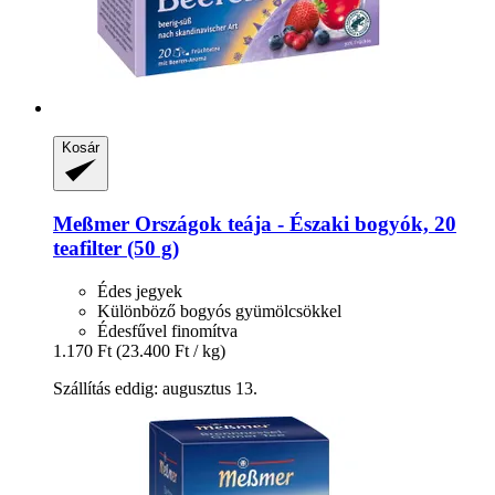
Kosár
Meßmer
Országok teája -​ Északi bogyók, 20
teafilter (50 g)
Édes jegyek
Különböző bogyós gyümölcsökkel
Édesfűvel finomítva
1.170 Ft
(23.400 Ft / kg)
Szállítás eddig: augusztus 13.