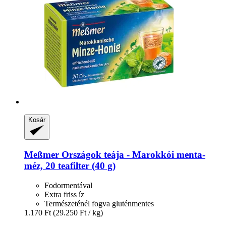
Kosár
Meßmer
Országok teája -​ Marokkói menta-​
méz, 20 teafilter (40 g)
Fodormentával
Extra friss íz
Természeténél fogva gluténmentes
1.170 Ft
(29.250 Ft / kg)