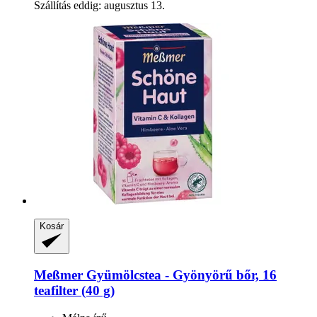
Szállítás eddig: augusztus 13.
Kosár
Meßmer
Gyümölcstea -​ Gyönyörű bőr, 16
teafilter (40 g)