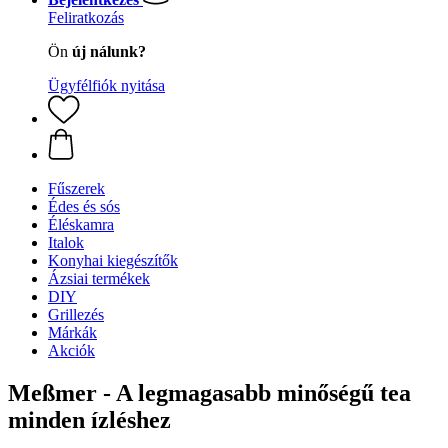
Feliratkozás
Ön
új nálunk?
Ügyfélfiók nyitása
Fűszerek
Édes és sós
Éléskamra
Italok
Konyhai kiegészítők
Ázsiai termékek
DIY
Grillezés
Márkák
Akciók
Meßmer - A legmagasabb minőségű tea
minden ízléshez