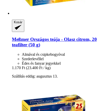
Kosár
Meßmer
Országos teája -​ Olasz citrom, 20
teafilter (50 g)
Almával és csipkebogyóval
Szederlevéllel
Édes és fanyar jegyekkel
1.170 Ft
(23.400 Ft / kg)
Szállítás eddig: augusztus 13.