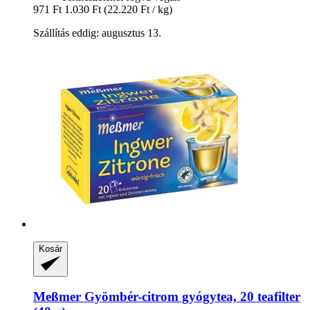
971 Ft
1.030 Ft
(22.220 Ft / kg)
Szállítás eddig: augusztus 13.
Kosár
Meßmer
Gyömbér-​citrom gyógytea, 20 teafilter