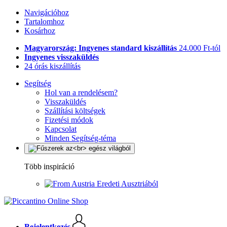
Navigációhoz
Tartalomhoz
Kosárhoz
Magyarország: Ingyenes standard kiszállítás
24.000 Ft-tól
Ingyenes visszaküldés
24 órás kiszállítás
Segítség
Hol van a rendelésem?
Visszaküldés
Szállítási költségek
Fizetési módok
Kapcsolat
Minden Segítség-téma
Több inspiráció
Eredeti Ausztriából
Bejelentkezés