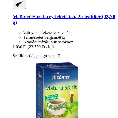
Meßmer
Earl Grey fekete tea, 25 teafilter (43,70
g)
Válogatott fekete teakeverék
Természetes bergamott íz
A valódi teázási pillanatokhoz
1.030 Ft
(23.570 Ft / kg)
Szállítás eddig: augusztus 13.