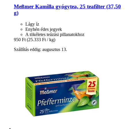
Meßmer
Kamilla gyógytea, 25 teafilter (37,50
g)
Lágy íz
Enyhén édes jegyek
A tökéletes teázási pillanatokhoz
950 Ft
(25.333 Ft / kg)
Szállítás eddig: augusztus 13.