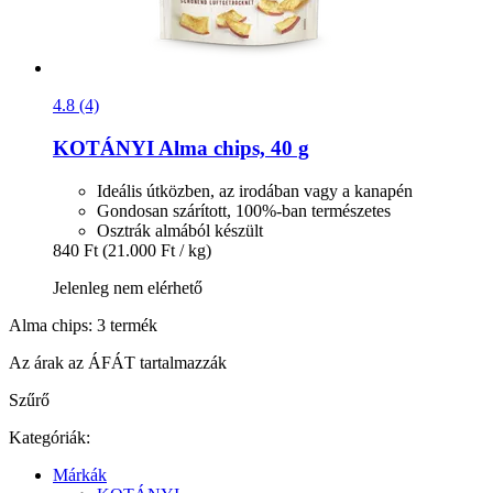
4.8 (4)
KOTÁNYI
Alma chips, 40 g
Ideális útközben, az irodában vagy a kanapén
Gondosan szárított, 100%-ban természetes
Osztrák almából készült
840 Ft
(21.000 Ft / kg)
Jelenleg nem elérhető
Alma chips: 3 termék
Az árak az ÁFÁT tartalmazzák
Szűrő
Kategóriák:
Márkák