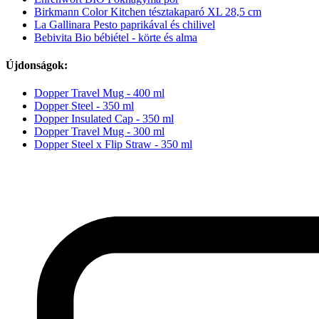
Birkmann Color Kitchen tésztakaparó XL 28,5 cm
La Gallinara Pesto paprikával és chilivel
Bebivita Bio bébiétel - körte és alma
Újdonságok:
Dopper Travel Mug - 400 ml
Dopper Steel - 350 ml
Dopper Insulated Cap - 350 ml
Dopper Travel Mug - 300 ml
Dopper Steel x Flip Straw - 350 ml