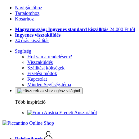
Navigációhoz
Tartalomhoz
Kosárhoz
Magyarország: Ingyenes standard kiszállítás
24.000 Ft-tól
Ingyenes visszaküldés
24 órás kiszállítás
Segítség
Hol van a rendelésem?
Visszaküldés
Szállítási költségek
Fizetési módok
Kapcsolat
Minden Segítség-téma
Több inspiráció
Eredeti Ausztriából
Bejelentkezés