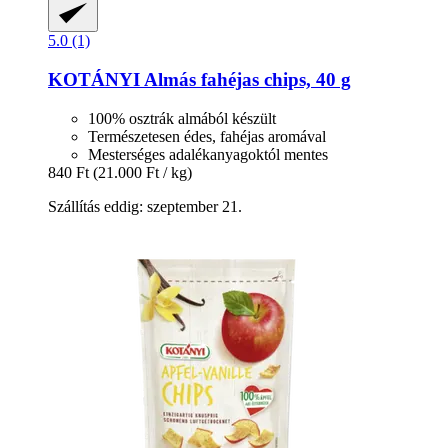
5.0 (1)
KOTÁNYI
Almás fahéjas chips, 40 g
100% osztrák almából készült
Természetesen édes, fahéjas aromával
Mesterséges adalékanyagoktól mentes
840 Ft
(21.000 Ft / kg)
Szállítás eddig: szeptember 21.