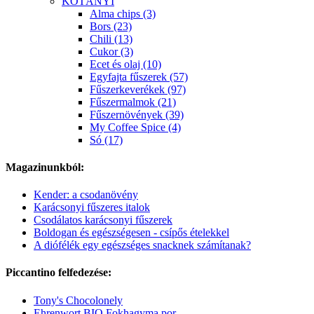
KOTÁNYI
Alma chips (3)
Bors (23)
Chili (13)
Cukor (3)
Ecet és olaj (10)
Egyfajta fűszerek (57)
Fűszerkeverékek (97)
Fűszermalmok (21)
Fűszernövények (39)
My Coffee Spice (4)
Só (17)
Magazinunkból:
Kender: a csodanövény
Karácsonyi fűszeres italok
Csodálatos karácsonyi fűszerek
Boldogan és egészségesen - csípős ételekkel
A diófélék egy egészséges snacknek számítanak?
Piccantino felfedezése:
Tony's Chocolonely
Ehrenwort BIO Fokhagyma por