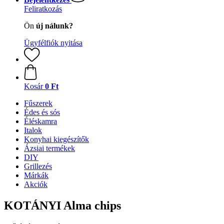
Feliratkozás
Ön
új nálunk?
Ügyfélfiók nyitása
Kosár
0 Ft
Fűszerek
Édes és sós
Éléskamra
Italok
Konyhai kiegészítők
Ázsiai termékek
DIY
Grillezés
Márkák
Akciók
KOTÁNYI Alma chips