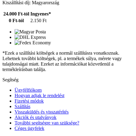
Kiszállítási díj: Magyarország
24.000 Ft-tól
Ingyenes*
0 Ft-tól
2.150 Ft
*Ezek a szállítási költségek a normál szállításra vonatkoznak.
Lehetnek további költségek, pl. a termékek súlya, mérete vagy
tulajdonságai miatt. Ezeket az információkat közvetlenül a
termékleírásban találja.
Segítség
Ügyfélfiókom
Hogyan adjak le rendelést
Fizetési módok
Szállítás
Visszaküldés és visszatérítés
Akciók és utalványok
További segítségre van szüksége?
Céges ügyfelek