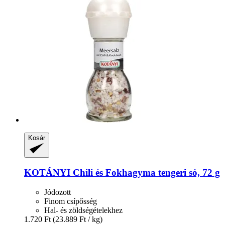
Kosár
KOTÁNYI
Chili és Fokhagyma tengeri só, 72 g
Jódozott
Finom csípősség
Hal- és zöldségételekhez
1.720 Ft
(23.889 Ft / kg)