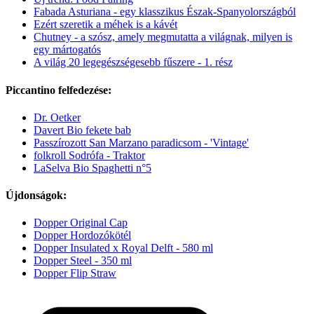
Fabada Asturiana - egy klasszikus Észak-Spanyolországból
Ezért szeretik a méhek is a kávét
Chutney - a szósz, amely megmutatta a világnak, milyen is
egy mártogatós
A világ 20 legegészségesebb fűszere - 1. rész
Piccantino felfedezése:
Dr. Oetker
Davert Bio fekete bab
Passzírozott San Marzano paradicsom - 'Vintage'
folkroll Sodrófa - Traktor
LaSelva Bio Spaghetti n°5
Újdonságok:
Dopper Original Cap
Dopper Hordozókötél
Dopper Insulated x Royal Delft - 580 ml
Dopper Steel - 350 ml
Dopper Flip Straw