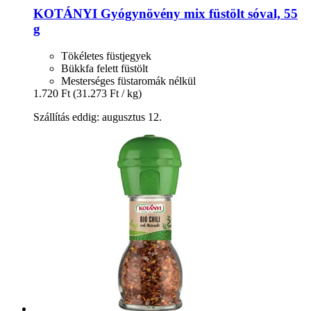
KOTÁNYI
Gyógynövény mix füstölt sóval, 55
g
Tökéletes füstjegyek
Bükkfa felett füstölt
Mesterséges füstaromák nélkül
1.720 Ft
(31.273 Ft / kg)
Szállítás eddig: augusztus 12.