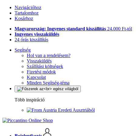
Navigációhoz
Tartalomhoz
Kosárhoz
Magyarország: Ingyenes standard kiszállítás
24.000 Ft-tól
Ingyenes visszaküldés
24 órás kiszállítás
Segítség
Hol van a rendelésem?
Visszaküldés
Szállítási költségek
Fizetési módok
Kapcsolat
Minden Segítség-téma
Több inspiráció
Eredeti Ausztriából
Bejelentkezés