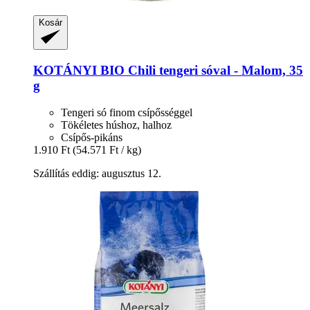
Kosár
KOTÁNYI
BIO Chili tengeri sóval -​ Malom, 35
g
Tengeri só finom csípősséggel
Tökéletes húshoz, halhoz
Csípős-pikáns
1.910 Ft
(54.571 Ft / kg)
Szállítás eddig: augusztus 12.