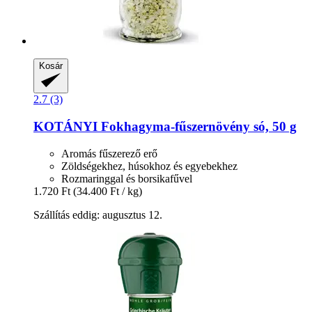
Kosár
2.7 (3)
KOTÁNYI
Fokhagyma-​fűszernövény só, 50 g
Aromás fűszerező erő
Zöldségekhez, húsokhoz és egyebekhez
Rozmaringgal és borsikafűvel
1.720 Ft
(34.400 Ft / kg)
Szállítás eddig: augusztus 12.