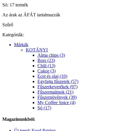
Só: 17 termék
Az árak az ÁFÁT tartalmazzák
Szűrő
Kategóriák:
Márkák
KOTÁNYI
Alma chips (3)
Bors (23)
Chili (13)
Cukor (3)
Ecet és olaj (10)
Egyfajta fűszerek (57)
Fűszerkeverékek (97)
Fűszermalmok (21)
Fűszernövények (39)
My Coffee Spice (4)
Só (17)
Magazinunkból:
Új trend: Food Pairing