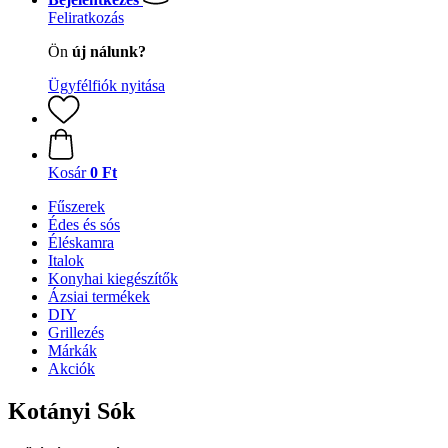
Feliratkozás
Ön
új nálunk?
Ügyfélfiók nyitása
Kosár
0 Ft
Fűszerek
Édes és sós
Éléskamra
Italok
Konyhai kiegészítők
Ázsiai termékek
DIY
Grillezés
Márkák
Akciók
Kotányi Sók