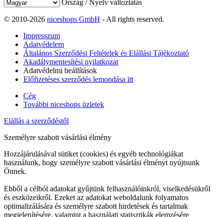
Ország / Nyelv változtatás
© 2010-2026
niceshops GmbH
- All rights reserved.
Impresszum
Adatvédelem
Általános Szerződési Feltételek és Elállási Tájékoztató
Akadálymentesítési nyilatkozat
Adatvédelmi beállítások
Előfizetéses szerződés lemondása itt
Cég
További niceshops üzletek
Elállás a szerződéstől
Személyre szabott vásárlási élmény
Hozzájárulásával sütiket (cookies) és egyéb technológiákat
használunk, hogy személyre szabott vásárlási élményt nyújtsunk
Önnek.
Ebből a célból adatokat gyűjtünk felhasználóinkról, viselkedésükről
és eszközeikről. Ezeket az adatokat weboldalunk folyamatos
optimalizálására és személyre szabott hirdetések és tartalmak
megjelenítésére, valamint a használati statisztikák elemzésére