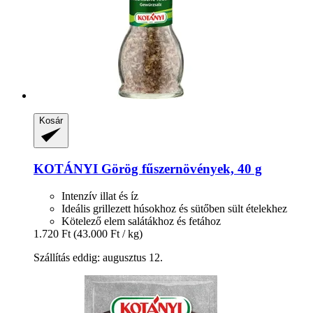
Kosár
KOTÁNYI
Görög fűszernövények, 40 g
Intenzív illat és íz
Ideális grillezett húsokhoz és sütőben sült ételekhez
Kötelező elem salátákhoz és fetához
1.720 Ft
(43.000 Ft / kg)
Szállítás eddig: augusztus 12.