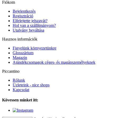
Fiókom
Bejelentkezés
Regisztráció
Elfelejtette jelszavát?
Hol van a szállítmányom?
Utalvány beváltása
Hasznos információk
Figyelünk környezetünkre
Glosszárium
Magazin
Ajándékcsomagok céges- és magánszemélyeknek
Piccantino
Rólunk
Üzleteink - nice shops
Kapcsolat
Kövessen minket itt: