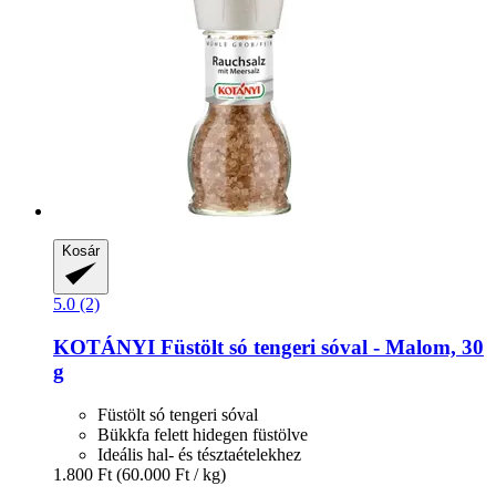
Kosár
5.0 (2)
KOTÁNYI
Füstölt só tengeri sóval -​ Malom, 30
g
Füstölt só tengeri sóval
Bükkfa felett hidegen füstölve
Ideális hal- és tésztaételekhez
1.800 Ft
(60.000 Ft / kg)