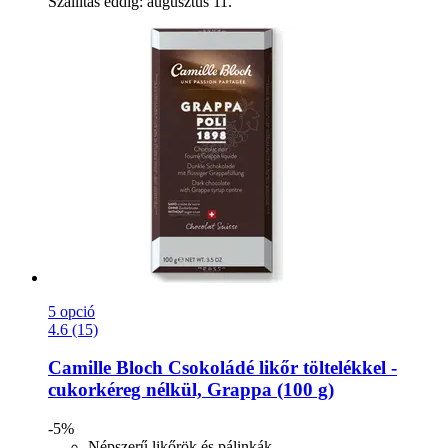
Szállítás eddig: augusztus 11.
5 opció
4.6 (15)
Camille Bloch
Csokoládé likőr töltelékkel -​
cukorkéreg nélkül, Grappa (100 g)
-5%
Népszerű likőrök és pálinkák