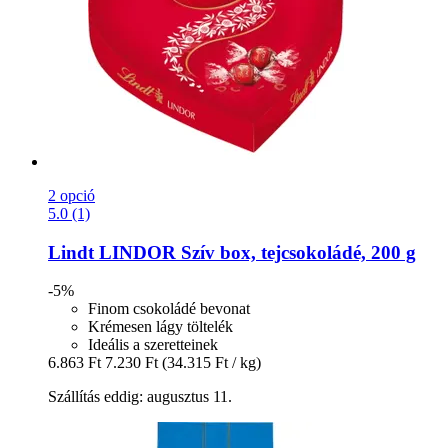
2 opció
5.0 (1)
Lindt
LINDOR Szív box, tejcsokoládé, 200 g
-5%
Finom csokoládé bevonat
Krémesen lágy töltelék
Ideális a szeretteinek
6.863 Ft
7.230 Ft
(34.315 Ft / kg)
Szállítás eddig: augusztus 11.