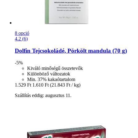
8 opció
4.2 (6)
Dolfin
Tejcsokoládé, Pörkölt mandula (70 g)
-5%
Kiváló minőségű összetevők
Különböző változatok
Min. 37% kakaótartalom
1.529 Ft
1.610 Ft
(21.843 Ft / kg)
Szállítás eddig: augusztus 11.