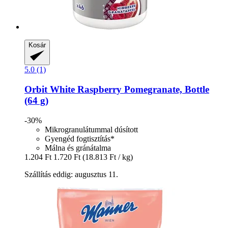
Kosár
5.0 (1)
Orbit
White Raspberry Pomegranate, Bottle
(64 g)
-30%
Mikrogranulátummal dúsított
Gyengéd fogtisztítás*
Málna és gránátalma
1.204 Ft
1.720 Ft
(18.813 Ft / kg)
Szállítás eddig: augusztus 11.