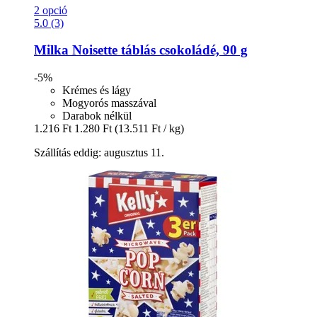
2 opció
5.0 (3)
Milka
Noisette táblás csokoládé, 90 g
-5%
Krémes és lágy
Mogyorós masszával
Darabok nélkül
1.216 Ft
1.280 Ft
(13.511 Ft / kg)
Szállítás eddig: augusztus 11.