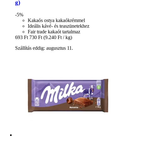
g)
-5%
Kakaós ostya kakaókrémmel
Ideális kávé- és teaszünetekhez
Fair trade kakaót tartalmaz
693 Ft
730 Ft
(9.240 Ft / kg)
Szállítás eddig: augusztus 11.