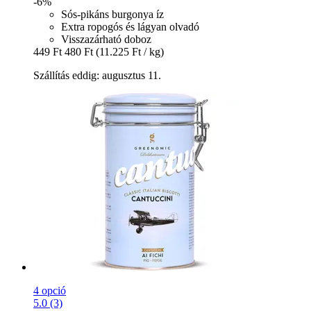
-6%
Sós-pikáns burgonya íz
Extra ropogós és lágyan olvadó
Visszazárható doboz
449 Ft
480 Ft
(11.225 Ft / kg)
Szállítás eddig: augusztus 11.
4 opció
5.0 (3)