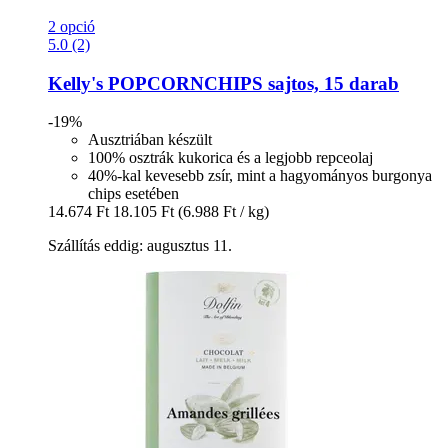
2 opció
5.0 (2)
Kelly's
POPCORNCHIPS sajtos, 15 darab
-19%
Ausztriában készült
100% osztrák kukorica és a legjobb repceolaj
40%-kal kevesebb zsír, mint a hagyományos burgonya
chips esetében
14.674 Ft
18.105 Ft
(6.988 Ft / kg)
Szállítás eddig: augusztus 11.