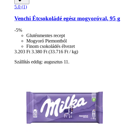
5.0 (1)
Venchi
Étcsokoládé egész mogyoróval, 95 g
-5%
Gluténmentes recept
Mogyoró Piemontból
Finom csokoládés élvezet
3.203 Ft
3.380 Ft
(33.716 Ft / kg)
Szállítás eddig: augusztus 11.