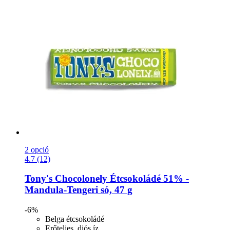
2 opció
4.7 (12)
Tony's Chocolonely
Étcsokoládé 51% -​
Mandula-​Tengeri só, 47 g
-6%
Belga étcsokoládé
Erőteljes, diós íz