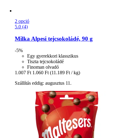
2 opció
5.0 (4)
Milka
Alpesi tejcsokoládé, 90 g
-5%
Egy gyerekkori klasszikus
Tiszta tejcsokoládé
Finoman olvadó
1.007 Ft
1.060 Ft
(11.189 Ft / kg)
Szállítás eddig: augusztus 11.