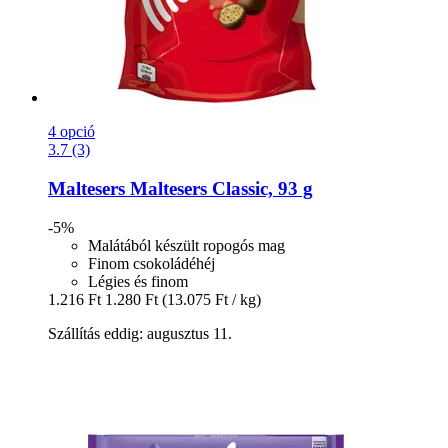
4 opció
3.7 (3)
Maltesers
Maltesers Classic, 93 g
-5%
Malátából készült ropogós mag
Finom csokoládéhéj
Légies és finom
1.216 Ft
1.280 Ft
(13.075 Ft / kg)
Szállítás eddig: augusztus 11.