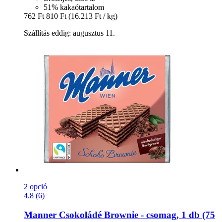
51% kakaótartalom
762 Ft
810 Ft
(16.213 Ft / kg)
Szállítás eddig: augusztus 11.
2 opció
4.8 (6)
Manner
Csokoládé Brownie -​ csomag, 1 db (75