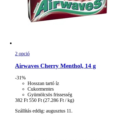
2 opció
Airwaves
Cherry Menthol, 14 g
-31%
Hosszan tartó íz
Cukormentes
Gyümölcsös frissesség
382 Ft
550 Ft
(27.286 Ft / kg)
Szállítás eddig: augusztus 11.