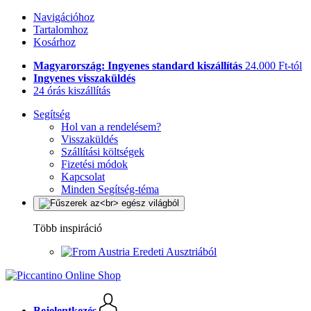
Navigációhoz
Tartalomhoz
Kosárhoz
Magyarország: Ingyenes standard kiszállítás
24.000 Ft-tól
Ingyenes visszaküldés
24 órás kiszállítás
Segítség
Hol van a rendelésem?
Visszaküldés
Szállítási költségek
Fizetési módok
Kapcsolat
Minden Segítség-téma
Több inspiráció
Eredeti Ausztriából
Bejelentkezés