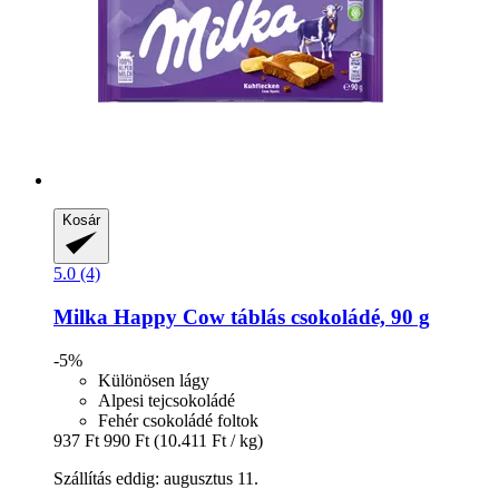
Kosár
5.0 (4)
Milka
Happy Cow táblás csokoládé, 90 g
-5%
Különösen lágy
Alpesi tejcsokoládé
Fehér csokoládé foltok
937 Ft
990 Ft
(10.411 Ft / kg)
Szállítás eddig: augusztus 11.