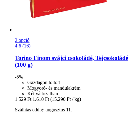
2 opció
4.6 (16)
Torino
Finom svájci csokoládé, Tejcsokoládé
(100 g)
-5%
Gazdagon töltött
Mogyoró- és mandulakrém
Két változatban
1.529 Ft
1.610 Ft
(15.290 Ft / kg)
Szállítás eddig: augusztus 11.