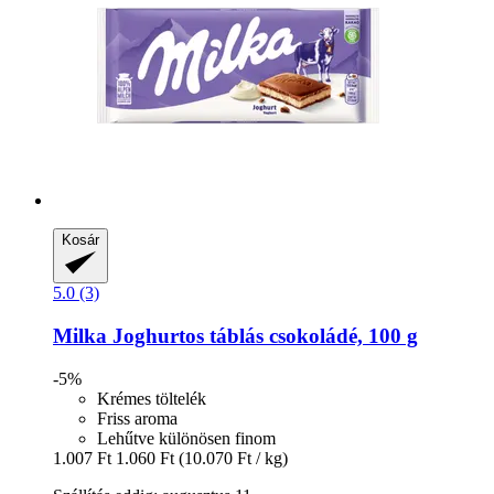
Kosár
5.0 (3)
Milka
Joghurtos táblás csokoládé, 100 g
-5%
Krémes töltelék
Friss aroma
Lehűtve különösen finom
1.007 Ft
1.060 Ft
(10.070 Ft / kg)