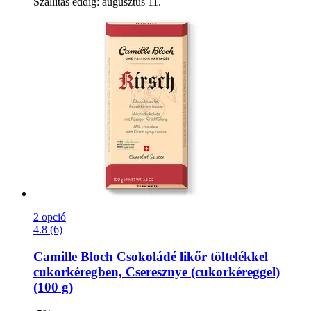
Szállítás eddig: augusztus 11.
2 opció
4.8 (6)
Camille Bloch
Csokoládé likőr töltelékkel
cukorkéregben, Cseresznye (cukorkéreggel)
(100 g)