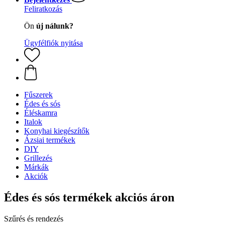
Feliratkozás
Ön
új nálunk?
Ügyfélfiók nyitása
Fűszerek
Édes és sós
Éléskamra
Italok
Konyhai kiegészítők
Ázsiai termékek
DIY
Grillezés
Márkák
Akciók
Édes és sós termékek akciós áron
Szűrés és rendezés