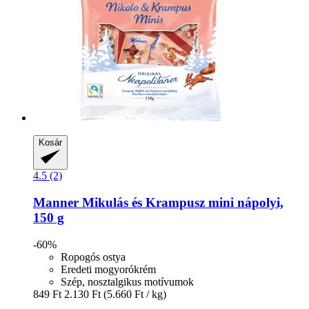
Kosár
4.5 (2)
Manner
Mikulás és Krampusz mini nápolyi,
150 g
-60%
Ropogós ostya
Eredeti mogyorókrém
Szép, nosztalgikus motívumok
849 Ft
2.130 Ft
(5.660 Ft / kg)