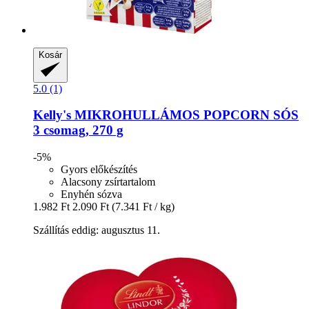
Kosár
5.0 (1)
Kelly's
MIKROHULLÁMOS POPCORN SÓS
3 csomag, 270 g
-5%
Gyors előkészítés
Alacsony zsírtartalom
Enyhén sózva
1.982 Ft
2.090 Ft
(7.341 Ft / kg)
Szállítás eddig: augusztus 11.