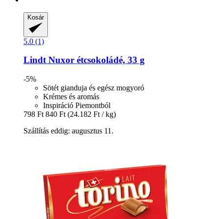
Kosár
5.0 (1)
Lindt
Nuxor étcsokoládé, 33 g
-5%
Sötét gianduja és egész mogyoró
Krémes és aromás
Inspiráció Piemontból
798 Ft
840 Ft
(24.182 Ft / kg)
Szállítás eddig: augusztus 11.