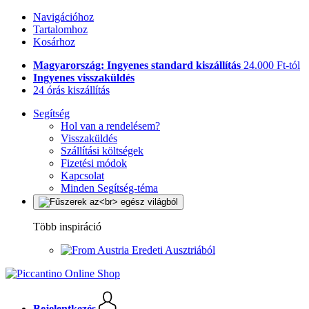
Navigációhoz
Tartalomhoz
Kosárhoz
Magyarország: Ingyenes standard kiszállítás
24.000 Ft-tól
Ingyenes visszaküldés
24 órás kiszállítás
Segítség
Hol van a rendelésem?
Visszaküldés
Szállítási költségek
Fizetési módok
Kapcsolat
Minden Segítség-téma
Több inspiráció
Eredeti Ausztriából
Bejelentkezés