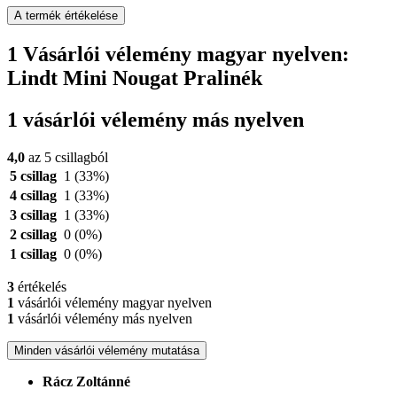
A termék értékelése
1 Vásárlói vélemény magyar nyelven:
Lindt Mini Nougat Pralinék
1 vásárlói vélemény más nyelven
4,0
az 5 csillagból
5 csillag
1
(33%)
4 csillag
1
(33%)
3 csillag
1
(33%)
2 csillag
0
(0%)
1 csillag
0
(0%)
3
értékelés
1
vásárlói vélemény magyar nyelven
1
vásárlói vélemény más nyelven
Minden vásárlói vélemény mutatása
Rácz Zoltánné