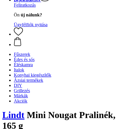
Feliratkozás
Ön
új nálunk?
Ügyfélfiók nyitása
Fűszerek
Édes és sós
Éléskamra
Italok
Konyhai kiegészítők
Ázsiai termékek
DIY
Grillezés
Márkák
Akciók
Lindt
Mini Nougat Pralinék,
165 g