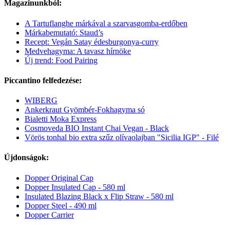
Magazinunkból:
A Tartuflanghe márkával a szarvasgomba-erdőben
Márkabemutató: Staud’s
Recept: Vegán Satay édesburgonya-curry
Medvehagyma: A tavasz hírnöke
Új trend: Food Pairing
Piccantino felfedezése:
WIBERG
Ankerkraut Gyömbér-Fokhagyma só
Bialetti Moka Express
Cosmoveda BIO Instant Chai Vegan - Black
Vörös tonhal bio extra szűz olívaolajban "Sicilia IGP" - Filé
Újdonságok:
Dopper Original Cap
Dopper Insulated Cap - 580 ml
Insulated Blazing Black x Flip Straw - 580 ml
Dopper Steel - 490 ml
Dopper Carrier