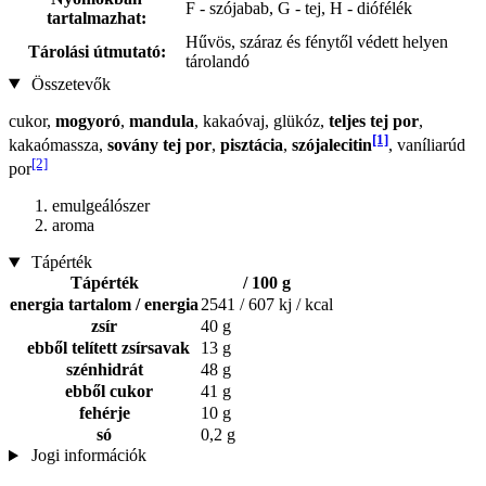
F - szójabab, G - tej, H - diófélék
tartalmazhat:
Hűvös, száraz és fénytől védett helyen
Tárolási útmutató:
tárolandó
Összetevők
cukor,
mogyoró
,
mandula
, kakaóvaj, glükóz,
teljes tej por
,
[1]
kakaómassza,
sovány tej por
,
pisztácia
,
szójalecitin
, vaníliarúd
[2]
por
emulgeálószer
aroma
Tápérték
Tápérték
/ 100 g
energia tartalom / energia
2541 / 607 kj / kcal
zsír
40 g
ebből telített zsírsavak
13 g
szénhidrát
48 g
ebből cukor
41 g
fehérje
10 g
só
0,2 g
Jogi információk