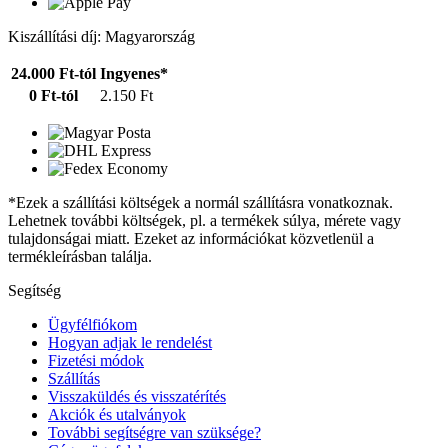
Kiszállítási díj: Magyarország
24.000 Ft-tól
Ingyenes*
0 Ft-tól
2.150 Ft
*Ezek a szállítási költségek a normál szállításra vonatkoznak.
Lehetnek további költségek, pl. a termékek súlya, mérete vagy
tulajdonságai miatt. Ezeket az információkat közvetlenül a
termékleírásban találja.
Segítség
Ügyfélfiókom
Hogyan adjak le rendelést
Fizetési módok
Szállítás
Visszaküldés és visszatérítés
Akciók és utalványok
További segítségre van szüksége?