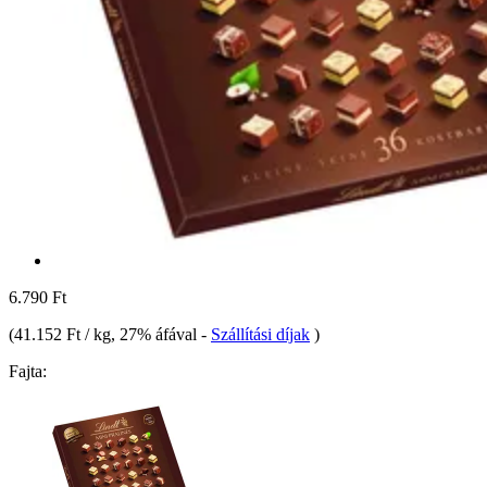
6.790 Ft
(
41.152 Ft / kg
, 27% áfával
-
Szállítási díjak
)
Fajta: