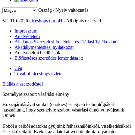
Ország / Nyelv változtatás
© 2010-2026
niceshops GmbH
- All rights reserved.
Impresszum
Adatvédelem
Általános Szerződési Feltételek és Elállási Tájékoztató
Akadálymentesítési nyilatkozat
Adatvédelmi beállítások
Előfizetéses szerződés lemondása itt
Cég
További niceshops üzletek
Elállás a szerződéstől
Személyre szabott vásárlási élmény
Hozzájárulásával sütiket (cookies) és egyéb technológiákat
használunk, hogy személyre szabott vásárlási élményt nyújtsunk
Önnek.
Ebből a célból adatokat gyűjtünk felhasználóinkról, viselkedésükről
és eszközeikről. Ezeket az adatokat weboldalunk folyamatos