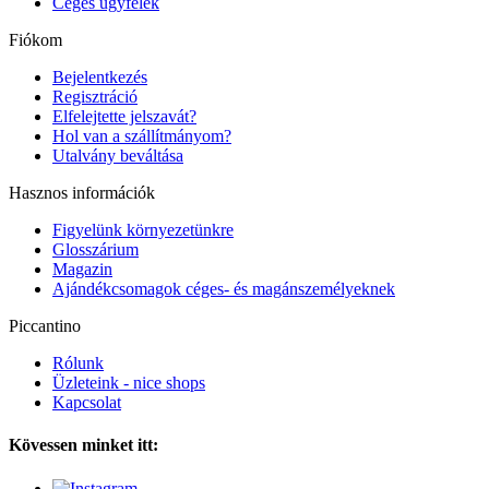
Céges ügyfelek
Fiókom
Bejelentkezés
Regisztráció
Elfelejtette jelszavát?
Hol van a szállítmányom?
Utalvány beváltása
Hasznos információk
Figyelünk környezetünkre
Glosszárium
Magazin
Ajándékcsomagok céges- és magánszemélyeknek
Piccantino
Rólunk
Üzleteink - nice shops
Kapcsolat
Kövessen minket itt: