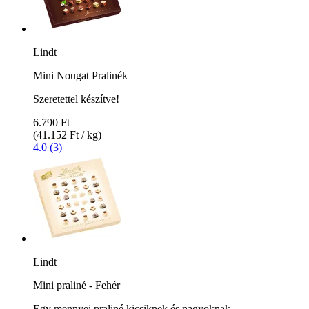
Lindt
Mini Nougat Pralinék
Szeretettel készítve!
6.790 Ft
(41.152 Ft / kg)
4.0 (3)
Lindt
Mini praliné - Fehér
Egy mennyei praliné kicsiknek és nagyoknak