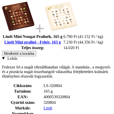
Lindt Mini Nougat Pralinék, 165 g
6.790 Ft
(41.152 Ft / kg)
Lindt Mini praliné - Fehér, 163 g
7.230 Ft
(44.356 Ft / kg)
Teljes összeg:
14.020 Ft
Mindkettő a kosárba
Leírás
Fedezze fel a nugát ellenállhatatlan világát. A mandula-, a mogyoró-
és a pisztácia nugát összehangolt választéka felejthetetlen kulináris
élményben részesíti fogyasztóit.
Cikkszám:
LS-320804
Tartalom:
165 g
EAN:
4000539320804
Gyártói szám:
320804
Márkák:
Lindt
Nyomokban