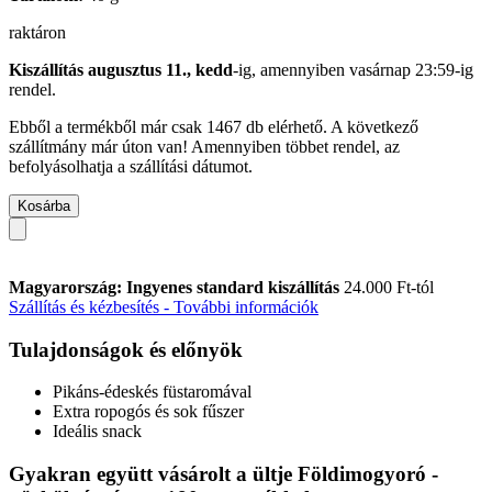
raktáron
Kiszállítás augusztus 11., kedd
-ig, amennyiben
vasárnap 23:59-ig
rendel.
Ebből a termékből már csak 1467 db elérhető. A következő
szállítmány már úton van! Amennyiben többet rendel, az
befolyásolhatja a szállítási dátumot.
Kosárba
Magyarország: Ingyenes standard kiszállítás
24.000 Ft-tól
Szállítás és kézbesítés - További információk
Tulajdonságok és előnyök
Pikáns-édeskés füstaromával
Extra ropogós és sok fűszer
Ideális snack
Gyakran együtt vásárolt a ültje Földimogyoró -