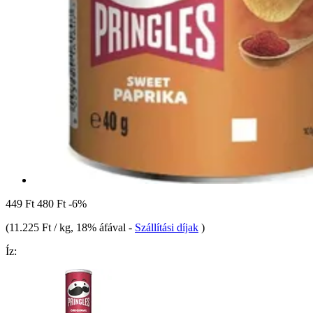
449 Ft
480 Ft
-6%
(
11.225 Ft / kg
, 18% áfával
-
Szállítási díjak
)
Íz: