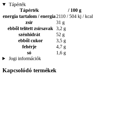
Tápérték
Tápérték
/ 100 g
energia tartalom / energia
2110 / 504 kj / kcal
zsír
31 g
ebből telített zsírsavak
3,2 g
szénhidrát
52 g
ebből cukor
3,5 g
fehérje
4,7 g
só
1,6 g
Jogi információk
Kapcsolódó termékek