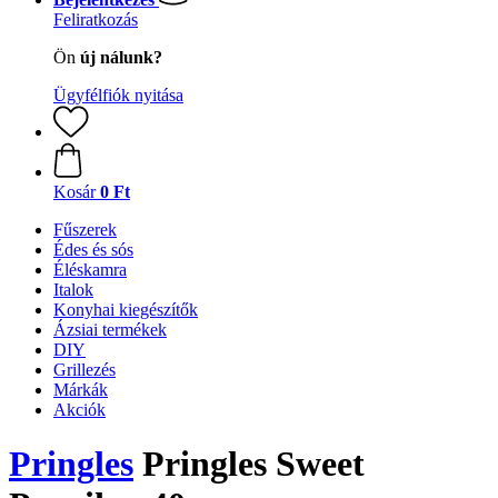
Feliratkozás
Ön
új nálunk?
Ügyfélfiók nyitása
Kosár
0 Ft
Fűszerek
Édes és sós
Éléskamra
Italok
Konyhai kiegészítők
Ázsiai termékek
DIY
Grillezés
Márkák
Akciók
Pringles
Pringles Sweet