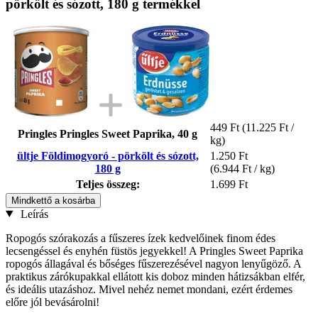
pörkölt és sózott, 180 g termékkel
449 Ft
(11.225 Ft /
Pringles Pringles Sweet Paprika, 40 g
kg)
ültje Földimogyoró - pörkölt és sózott,
1.250 Ft
180 g
(6.944 Ft / kg)
Teljes összeg:
1.699 Ft
Mindkettő a kosárba
Leírás
Ropogós szórakozás a fűszeres ízek kedvelőinek finom édes
lecsengéssel és enyhén füstös jegyekkel! A Pringles Sweet Paprika
ropogós állagával és bőséges fűszerezésével nagyon lenyűgöző. A
praktikus zárókupakkal ellátott kis doboz minden hátizsákban elfér,
és ideális utazáshoz. Mivel nehéz nemet mondani, ezért érdemes
előre jól bevásárolni!