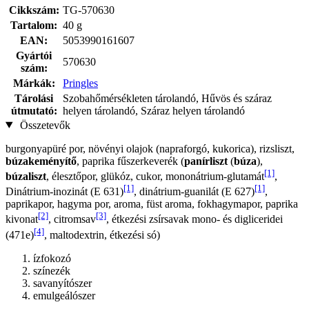
Cikkszám:
TG-570630
Tartalom:
40 g
EAN:
5053990161607
Gyártói
570630
szám:
Márkák:
Pringles
Tárolási
Szobahőmérsékleten tárolandó, Hűvös és száraz
útmutató:
helyen tárolandó, Száraz helyen tárolandó
Összetevők
burgonyapüré por, növényi olajok (napraforgó, kukorica), rizsliszt,
búzakeményítő
, paprika fűszerkeverék (
panírliszt
(
búza
),
[1]
búzaliszt
, élesztőpor, glükóz, cukor, mononátrium-glutamát
,
[1]
[1]
Dinátrium-inozinát (E 631)
, dinátrium-guanilát (E 627)
,
paprikapor, hagyma por, aroma, füst aroma, fokhagymapor, paprika
[2]
[3]
kivonat
, citromsav
, étkezési zsírsavak mono- és digliceridei
[4]
(471e)
, maltodextrin, étkezési só)
ízfokozó
színezék
savanyítószer
emulgeálószer