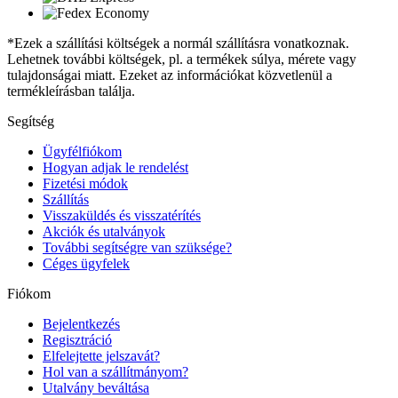
*Ezek a szállítási költségek a normál szállításra vonatkoznak.
Lehetnek további költségek, pl. a termékek súlya, mérete vagy
tulajdonságai miatt. Ezeket az információkat közvetlenül a
termékleírásban találja.
Segítség
Ügyfélfiókom
Hogyan adjak le rendelést
Fizetési módok
Szállítás
Visszaküldés és visszatérítés
Akciók és utalványok
További segítségre van szüksége?
Céges ügyfelek
Fiókom
Bejelentkezés
Regisztráció
Elfelejtette jelszavát?
Hol van a szállítmányom?
Utalvány beváltása