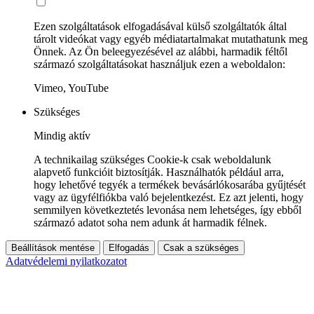
Ezen szolgáltatások elfogadásával külső szolgáltatók által
tárolt videókat vagy egyéb médiatartalmakat mutathatunk meg
Önnek. Az Ön beleegyezésével az alábbi, harmadik féltől
származó szolgáltatásokat használjuk ezen a weboldalon:
Vimeo, YouTube
Szükséges
Mindig aktív
A technikailag szükséges Cookie-k csak weboldalunk
alapvető funkcióit biztosítják. Használhatók például arra,
hogy lehetővé tegyék a termékek bevásárlókosarába gyűjtését
vagy az ügyfélfiókba való bejelentkezést. Ez azt jelenti, hogy
semmilyen következtetés levonása nem lehetséges, így ebből
származó adatot soha nem adunk át harmadik félnek.
Beállítások mentése
Elfogadás
Csak a szükséges
Adatvédelemi nyilatkozatot