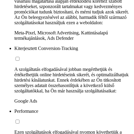
vásárlási magatartása alapján érdeklődési köréhez szabott
hirdetéseket, szponzorált tartalmakat vagy kedvezményes
promóciókat tudunk biztosítani, és mérni tudjuk azok sikerét.
Az Ön beleegyezésével az alábbi, harmadik féltől származó
szolgáltatásokat használjuk ezen a weboldalon:
Meta-Pixel, Microsoft Advertising, Kattintásalapú
termékajánlások, Ads Defender
Kiterjesztett Conversion-Tracking
A szolgáltatás elfogadásával jobban megérthetjük és
értékelhetjük online hirdetéseink sikerét, és optimalizálhatjuk
hirdetési kínálatunkat. Ennek érdekében az Ön titkosított
személyes adatait összehasonlítjuk a következő külső
szolgáltatókkal, ha Ön már használja szolgáltatásaikat:
Google Ads
Performance
Ezen szolgáltatások elfogadásával nyomon követhetjük a