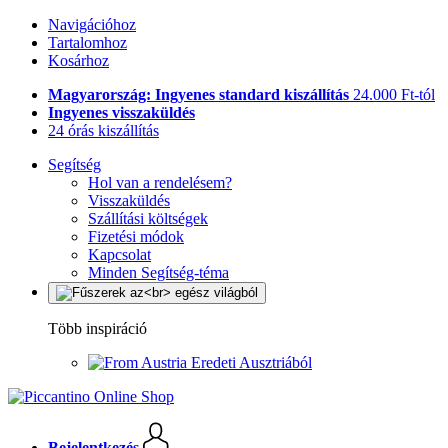
Navigációhoz
Tartalomhoz
Kosárhoz
Magyarország: Ingyenes standard kiszállítás
24.000 Ft-tól
Ingyenes visszaküldés
24 órás kiszállítás
Segítség
Hol van a rendelésem?
Visszaküldés
Szállítási költségek
Fizetési módok
Kapcsolat
Minden Segítség-téma
Több inspiráció
Eredeti Ausztriából
Bejelentkezés