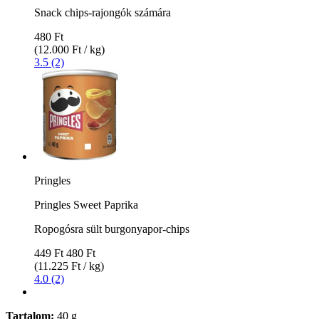
Snack chips-rajongók számára
480 Ft
(12.000 Ft / kg)
3.5 (2)
Pringles
Pringles Sweet Paprika
Ropogósra sült burgonyapor-chips
449 Ft
480 Ft
(11.225 Ft / kg)
4.0 (2)
Tartalom:
40 g