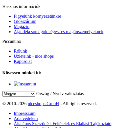
Hasznos információk
Figyelünk környezetünkre
Glosszárium
Magazin
Ajándékcsomagok céges- és magánszemélyeknek
Piccantino
Rólunk
Üzleteink - nice shops
Kapcsolat
Kövessen minket itt:
Ország / Nyelv változtatás
© 2010-2026
niceshops GmbH
- All rights reserved.
Impresszum
Adatvédelem
Általános Szerződési Feltételek és Elállási Tájékoztató