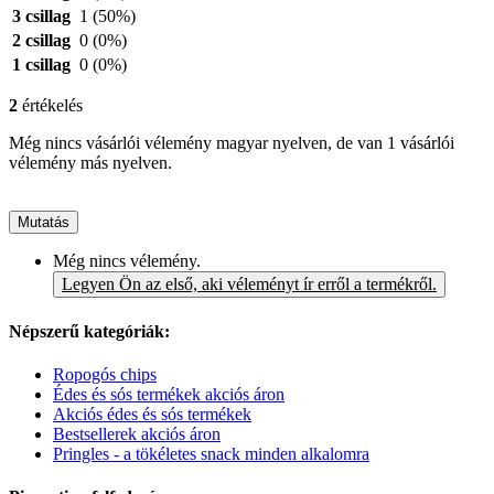
3 csillag
1
(50%)
2 csillag
0
(0%)
1 csillag
0
(0%)
2
értékelés
Még nincs vásárlói vélemény magyar nyelven, de van 1 vásárlói
vélemény más nyelven.
Mutatás
Még nincs vélemény.
Legyen Ön az első, aki véleményt ír erről a termékről.
Népszerű kategóriák:
Ropogós chips
Édes és sós termékek akciós áron
Akciós édes és sós termékek
Bestsellerek akciós áron
Pringles - a tökéletes snack minden alkalomra