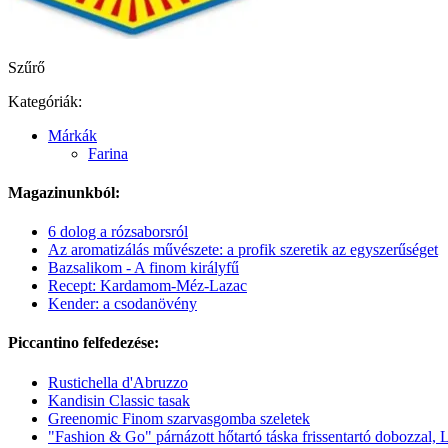
Szűrő
Kategóriák:
Márkák
Farina
Magazinunkból:
6 dolog a rózsaborsról
Az aromatizálás művészete: a profik szeretik az egyszerűséget
Bazsalikom - A finom királyfű
Recept: Kardamom-Méz-Lazac
Kender: a csodanövény
Piccantino felfedezése:
Rustichella d'Abruzzo
Kandisin Classic tasak
Greenomic Finom szarvasgomba szeletek
"Fashion & Go" párnázott hőtartó táska frissentartó dobozzal, 