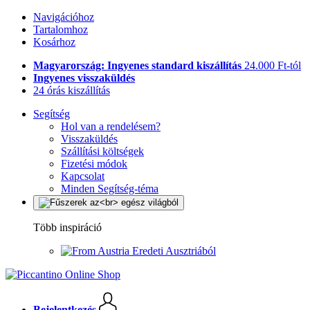
Navigációhoz
Tartalomhoz
Kosárhoz
Magyarország: Ingyenes standard kiszállítás
24.000 Ft-tól
Ingyenes visszaküldés
24 órás kiszállítás
Segítség
Hol van a rendelésem?
Visszaküldés
Szállítási költségek
Fizetési módok
Kapcsolat
Minden Segítség-téma
Több inspiráció
Eredeti Ausztriából
Bejelentkezés