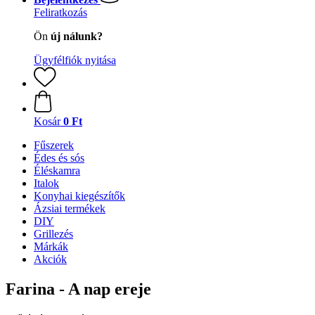
Feliratkozás
Ön
új nálunk?
Ügyfélfiók nyitása
Kosár
0 Ft
Fűszerek
Édes és sós
Éléskamra
Italok
Konyhai kiegészítők
Ázsiai termékek
DIY
Grillezés
Márkák
Akciók
Farina - A nap ereje