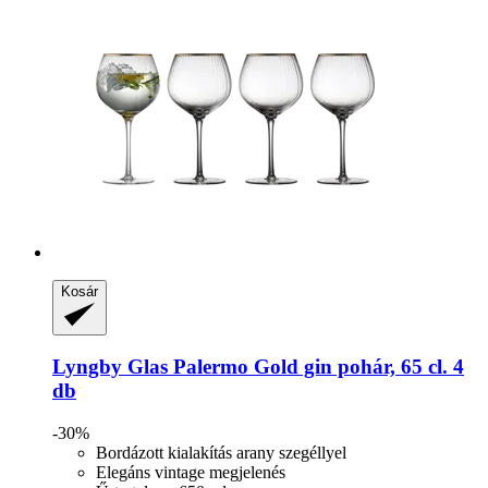
Kosár
Lyngby Glas
Palermo Gold gin pohár, 65 cl. 4
db
-30%
Bordázott kialakítás arany szegéllyel
Elegáns vintage megjelenés