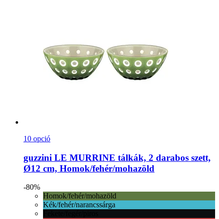
10 opció
guzzini
LE MURRINE tálkák, 2 darabos szett,
Ø12 cm, Homok/fehér/mohazöld
-80%
Homok/fehér/mohazöld
Kék/fehér/narancssárga
Fekete/fegér/piros