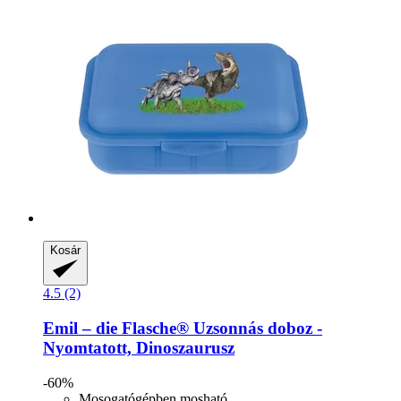
Kosár
4.5 (2)
Emil – die Flasche®
Uzsonnás doboz -​
Nyomtatott, Dinoszaurusz
-60%
Mosogatógépben mosható