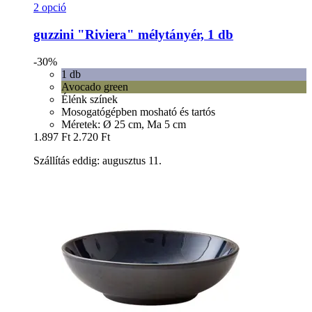
2 opció
guzzini
"Riviera" mélytányér, 1 db
-30%
1 db
Avocado green
Élénk színek
Mosogatógépben mosható és tartós
Méretek: Ø 25 cm, Ma 5 cm
1.897 Ft
2.720 Ft
Szállítás eddig: augusztus 11.