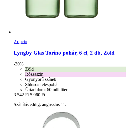
2 opció
Lyngby Glas
Torino pohár, 6 cl, 2 db, Zöld
-30%
Zöld
Rózsaszín
Gyönyörű színek
Stílusos felespohár
Űrtartalom: 60 milliliter
3.542 Ft
5.060 Ft
Szállítás eddig: augusztus 11.