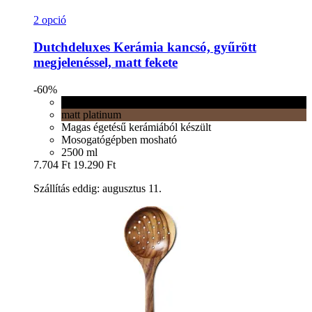
2 opció
Dutchdeluxes
Kerámia kancsó, gyűrött
megjelenéssel, matt fekete
-60%
matt fekete
matt platinum
Magas égetésű kerámiából készült
Mosogatógépben mosható
2500 ml
7.704 Ft
19.290 Ft
Szállítás eddig: augusztus 11.