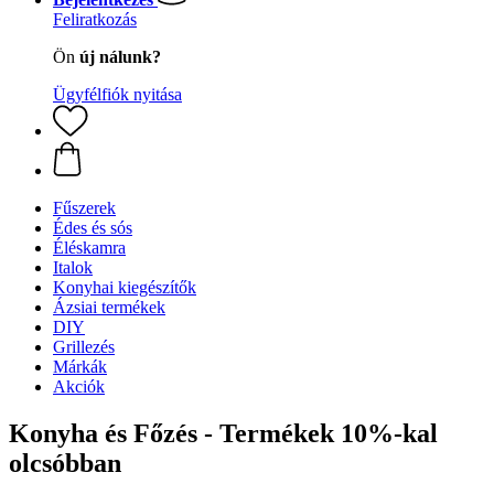
Feliratkozás
Ön
új nálunk?
Ügyfélfiók nyitása
Fűszerek
Édes és sós
Éléskamra
Italok
Konyhai kiegészítők
Ázsiai termékek
DIY
Grillezés
Márkák
Akciók
Konyha és Főzés - Termékek 10%-kal
olcsóbban