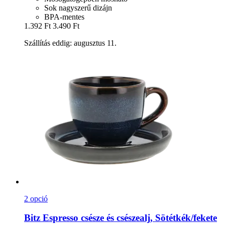
Sok nagyszerű dizájn
BPA-mentes
1.392 Ft
3.490 Ft
Szállítás eddig: augusztus 11.
2 opció
Bitz
Espresso csésze és csészealj, Sötétkék/fekete