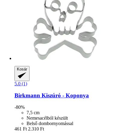
Kosár
5.0 (1)
Birkmann
Kiszúró -​ Koponya
-80%
7,5 cm
Nemesacélból készült
Belső dombornyomással
461 Ft
2.310 Ft