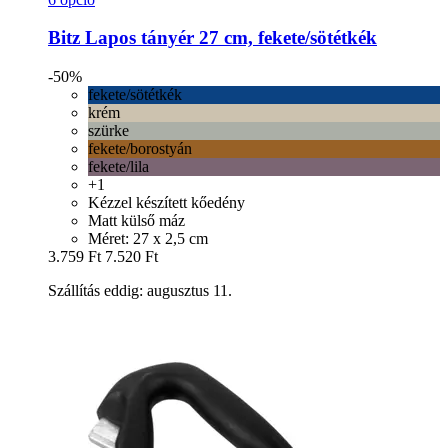
Bitz
Lapos tányér 27 cm, fekete/sötétkék
-50%
fekete/sötétkék
krém
szürke
fekete/borostyán
fekete/lila
+1
Kézzel készített kőedény
Matt külső máz
Méret: 27 x 2,5 cm
3.759 Ft
7.520 Ft
Szállítás eddig: augusztus 11.