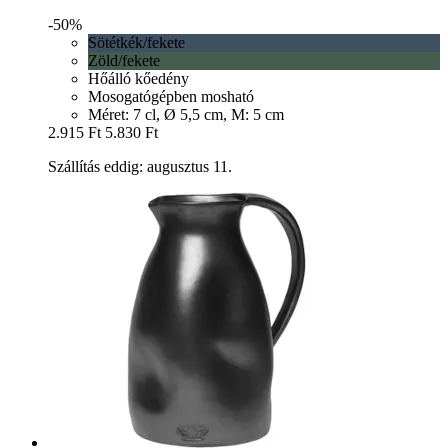
-50%
Sötétkék/fekete
Zöld/fekete
Hőálló kőedény
Mosogatógépben mosható
Méret: 7 cl, Ø 5,5 cm, M: 5 cm
2.915 Ft
5.830 Ft
Szállítás eddig: augusztus 11.