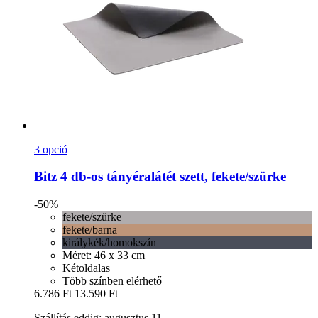
3 opció
Bitz
4 db-​os tányéralátét szett, fekete/szürke
-50%
fekete/szürke
fekete/barna
királykék/homokszín
Méret: 46 x 33 cm
Kétoldalas
Több színben elérhető
6.786 Ft
13.590 Ft
Szállítás eddig: augusztus 11.