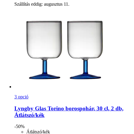
Szállítás eddig: augusztus 11.
3 opció
Lyngby Glas
Torino borospohár, 30 cl, 2 db,
Átlátszó/kék
-50%
Átlátszó/kék