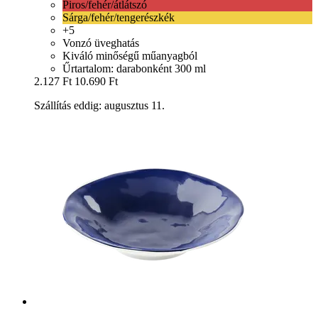
Piros/fehér/átlátszó
Sárga/fehér/tengerészkék
+5
Vonzó üveghatás
Kiváló minőségű műanyagból
Űrtartalom: darabonként 300 ml
2.127 Ft
10.690 Ft
Szállítás eddig: augusztus 11.