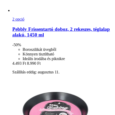
2 opció
Pebbly
Frissentartó doboz, 2 rekeszes, téglalap
alakú, 1450 ml
-50%
Boroszilikát üvegből
Könnyen tisztítható
Ideális irodába és piknikre
4.493 Ft
8.990 Ft
Szállítás eddig: augusztus 11.