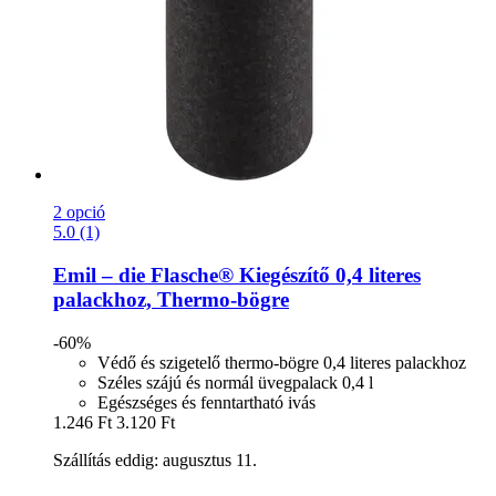
2 opció
5.0 (1)
Emil – die Flasche®
Kiegészítő 0,4 literes
palackhoz, Thermo-​bögre
-60%
Védő és szigetelő thermo-bögre 0,4 literes palackhoz
Széles szájú és normál üvegpalack 0,4 l
Egészséges és fenntartható ivás
1.246 Ft
3.120 Ft
Szállítás eddig: augusztus 11.