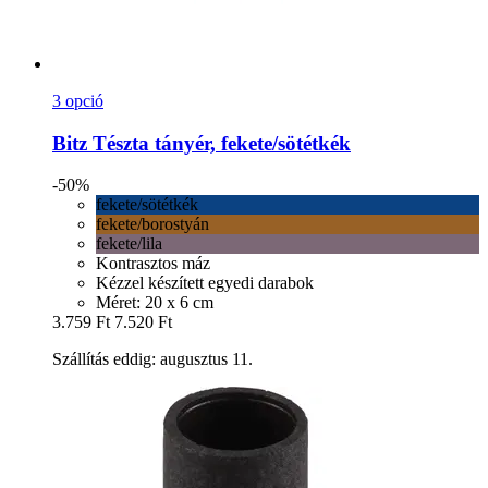
3 opció
Bitz
Tészta tányér, fekete/sötétkék
-50%
fekete/sötétkék
fekete/borostyán
fekete/lila
Kontrasztos máz
Kézzel készített egyedi darabok
Méret: 20 x 6 cm
3.759 Ft
7.520 Ft
Szállítás eddig: augusztus 11.