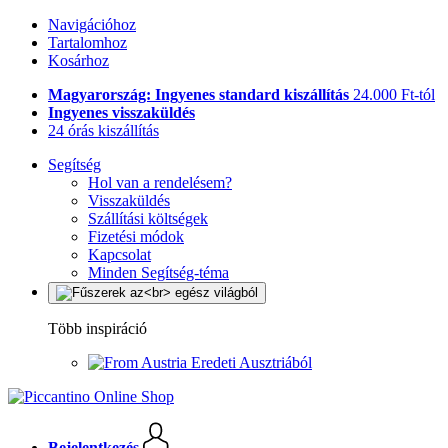
Navigációhoz
Tartalomhoz
Kosárhoz
Magyarország: Ingyenes standard kiszállítás
24.000 Ft-tól
Ingyenes visszaküldés
24 órás kiszállítás
Segítség
Hol van a rendelésem?
Visszaküldés
Szállítási költségek
Fizetési módok
Kapcsolat
Minden Segítség-téma
Több inspiráció
Eredeti Ausztriából
Bejelentkezés