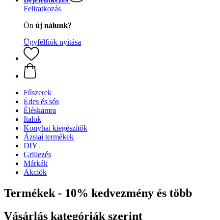
Feliratkozás
Ön
új nálunk?
Ügyfélfiók nyitása
Fűszerek
Édes és sós
Éléskamra
Italok
Konyhai kiegészítők
Ázsiai termékek
DIY
Grillezés
Márkák
Akciók
Termékek - 10% kedvezmény és több
Vásárlás kategóriák szerint