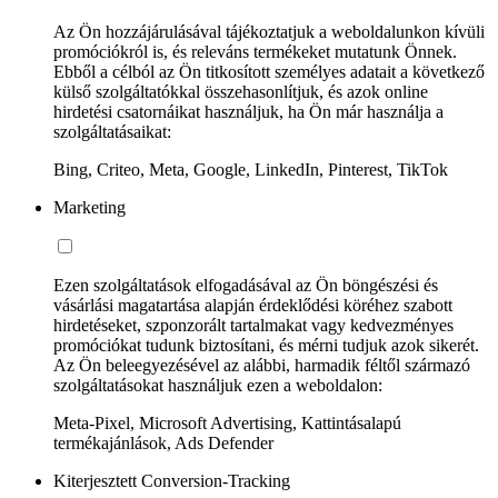
Az Ön hozzájárulásával tájékoztatjuk a weboldalunkon kívüli
promóciókról is, és releváns termékeket mutatunk Önnek.
Ebből a célból az Ön titkosított személyes adatait a következő
külső szolgáltatókkal összehasonlítjuk, és azok online
hirdetési csatornáikat használjuk, ha Ön már használja a
szolgáltatásaikat:
Bing, Criteo, Meta, Google, LinkedIn, Pinterest, TikTok
Marketing
Ezen szolgáltatások elfogadásával az Ön böngészési és
vásárlási magatartása alapján érdeklődési köréhez szabott
hirdetéseket, szponzorált tartalmakat vagy kedvezményes
promóciókat tudunk biztosítani, és mérni tudjuk azok sikerét.
Az Ön beleegyezésével az alábbi, harmadik féltől származó
szolgáltatásokat használjuk ezen a weboldalon:
Meta-Pixel, Microsoft Advertising, Kattintásalapú
termékajánlások, Ads Defender
Kiterjesztett Conversion-Tracking