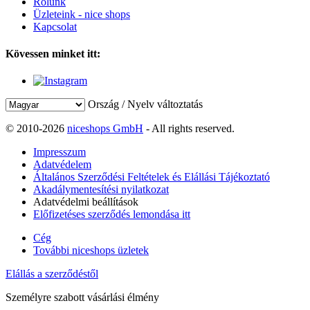
Rólunk
Üzleteink - nice shops
Kapcsolat
Kövessen minket itt:
Ország / Nyelv változtatás
© 2010-2026
niceshops GmbH
- All rights reserved.
Impresszum
Adatvédelem
Általános Szerződési Feltételek és Elállási Tájékoztató
Akadálymentesítési nyilatkozat
Adatvédelmi beállítások
Előfizetéses szerződés lemondása itt
Cég
További niceshops üzletek
Elállás a szerződéstől
Személyre szabott vásárlási élmény