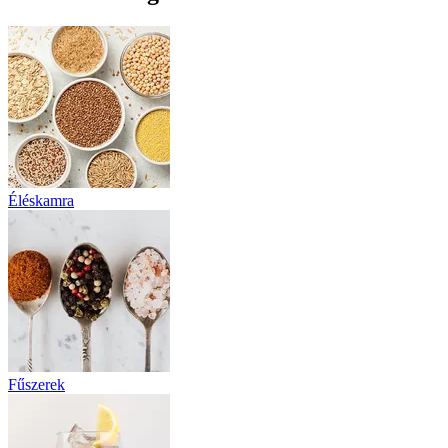
Éléskamra
Fűszerek