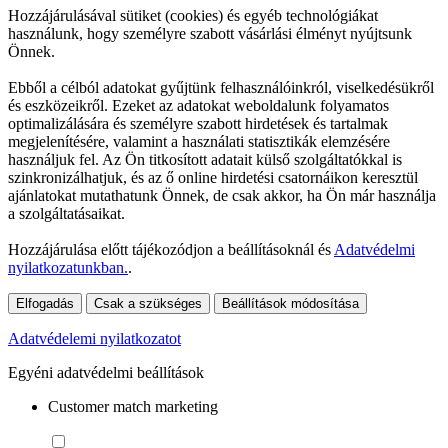
Hozzájárulásával sütiket (cookies) és egyéb technológiákat
használunk, hogy személyre szabott vásárlási élményt nyújtsunk
Önnek.
Ebből a célból adatokat gyűjtünk felhasználóinkról, viselkedésükről
és eszközeikről. Ezeket az adatokat weboldalunk folyamatos
optimalizálására és személyre szabott hirdetések és tartalmak
megjelenítésére, valamint a használati statisztikák elemzésére
használjuk fel. Az Ön titkosított adatait külső szolgáltatókkal is
szinkronizálhatjuk, és az ő online hirdetési csatornáikon keresztül
ajánlatokat mutathatunk Önnek, de csak akkor, ha Ön már használja
a szolgáltatásaikat.
Hozzájárulása előtt tájékozódjon a beállításoknál és
Adatvédelmi
nyilatkozatunkban.
.
Elfogadás
Csak a szükséges
Beállítások módosítása
Adatvédelemi nyilatkozatot
Egyéni adatvédelmi beállítások
Customer match marketing