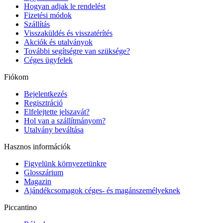
Hogyan adjak le rendelést
Fizetési módok
Szállítás
Visszaküldés és visszatérítés
Akciók és utalványok
További segítségre van szüksége?
Céges ügyfelek
Fiókom
Bejelentkezés
Regisztráció
Elfelejtette jelszavát?
Hol van a szállítmányom?
Utalvány beváltása
Hasznos információk
Figyelünk környezetünkre
Glosszárium
Magazin
Ajándékcsomagok céges- és magánszemélyeknek
Piccantino