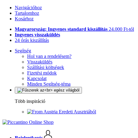
Navigációhoz
Tartalomhoz
Kosárhoz
Magyarország: Ingyenes standard kiszállítás
24.000 Ft-tól
Ingyenes visszaküldés
24 órás kiszállítás
Segítség
Hol van a rendelésem?
Visszaküldés
Szállítási költségek
Fizetési módok
Kapcsolat
Minden Segítség-téma
Több inspiráció
Eredeti Ausztriából
Bejelentkezés