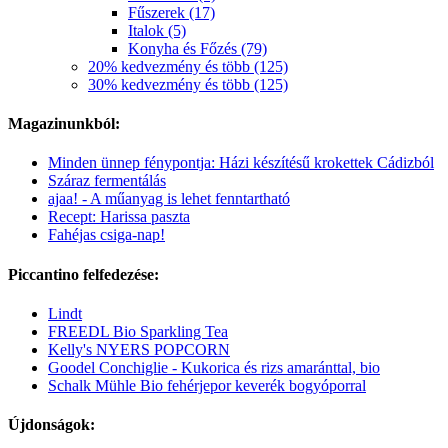
Fűszerek (17)
Italok (5)
Konyha és Főzés (79)
20% kedvezmény és több (125)
30% kedvezmény és több (125)
Magazinunkból:
Minden ünnep fénypontja: Házi készítésű krokettek Cádizból
Száraz fermentálás
ajaa! - A műanyag is lehet fenntartható
Recept: Harissa paszta
Fahéjas csiga-nap!
Piccantino felfedezése:
Lindt
FREEDL Bio Sparkling Tea
Kelly's NYERS POPCORN
Goodel Conchiglie - Kukorica és rizs amaránttal, bio
Schalk Mühle Bio fehérjepor keverék bogyóporral
Újdonságok: