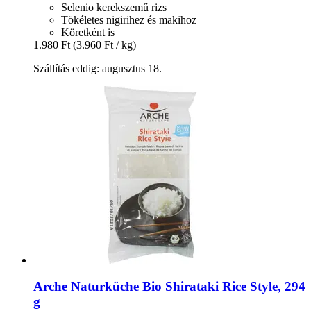
Selenio kerekszemű rizs
Tökéletes nigirihez és makihoz
Köretként is
1.980 Ft
(3.960 Ft / kg)
Szállítás eddig: augusztus 18.
Arche Naturküche
Bio Shirataki Rice Style, 294
g