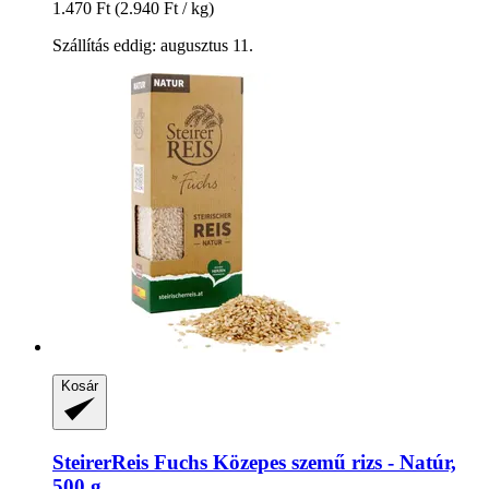
1.470 Ft
(2.940 Ft / kg)
Szállítás eddig: augusztus 11.
Kosár
SteirerReis Fuchs
Közepes szemű rizs -​ Natúr,
500 g