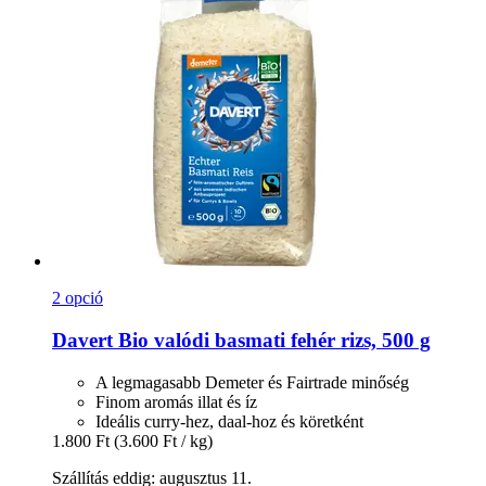
2 opció
Davert
Bio valódi basmati fehér rizs, 500 g
A legmagasabb Demeter és Fairtrade minőség
Finom aromás illat és íz
Ideális curry-hez, daal-hoz és köretként
1.800 Ft
(3.600 Ft / kg)
Szállítás eddig: augusztus 11.