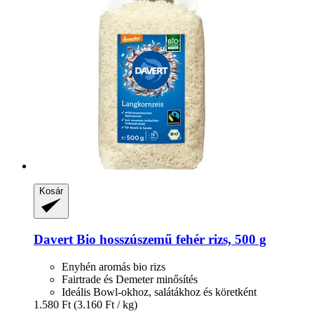
Kosár
Davert
Bio hosszúszemű fehér rizs, 500 g
Enyhén aromás bio rizs
Fairtrade és Demeter minősítés
Ideális Bowl-okhoz, salátákhoz és köretként
1.580 Ft
(3.160 Ft / kg)