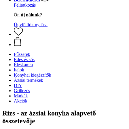
Feliratkozás
Ön
új nálunk?
Ügyfélfiók nyitása
Fűszerek
Édes és sós
Éléskamra
Italok
Konyhai kiegészítők
Ázsiai termékek
DIY
Grillezés
Márkák
Akciók
Rizs - az ázsiai konyha alapvető
összetevője