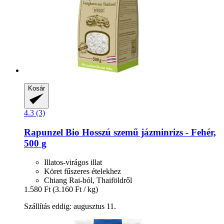
Kosár
4.3 (3)
Rapunzel
Bio Hosszú szemű jázminrizs -​ Fehér,
500 g
Illatos-virágos illat
Köret fűszeres ételekhez
Chiang Rai-ból, Thaiföldről
1.580 Ft
(3.160 Ft / kg)
Szállítás eddig: augusztus 11.