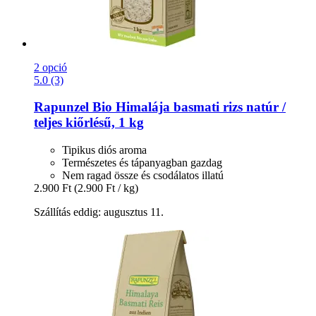
2 opció
5.0 (3)
Rapunzel
Bio Himalája basmati rizs natúr /
teljes kiőrlésű, 1 kg
Tipikus diós aroma
Természetes és tápanyagban gazdag
Nem ragad össze és csodálatos illatú
2.900 Ft
(2.900 Ft / kg)
Szállítás eddig: augusztus 11.