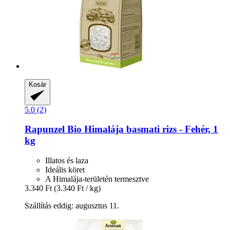
Kosár
5.0 (2)
Rapunzel
Bio Himalája basmati rizs -​ Fehér, 1
kg
Illatos és laza
Ideális köret
A Himalája-területén termesztve
3.340 Ft
(3.340 Ft / kg)
Szállítás eddig: augusztus 11.