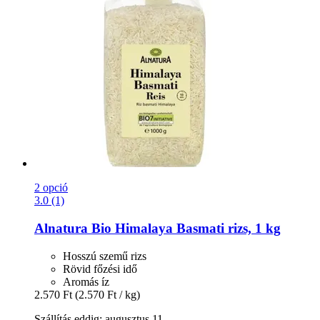
2 opció
3.0 (1)
Alnatura
Bio Himalaya Basmati rizs, 1 kg
Hosszú szemű rizs
Rövid főzési idő
Aromás íz
2.570 Ft
(2.570 Ft / kg)
Szállítás eddig: augusztus 11.