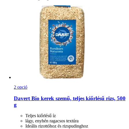
2 opció
Davert
Bio kerek szemű, teljes kiőrlésű rizs, 500
g
Teljes kiőrlésű íz
lágy, enyhén ragacsos textúra
Ideális rizottóhoz és rizspudinghoz