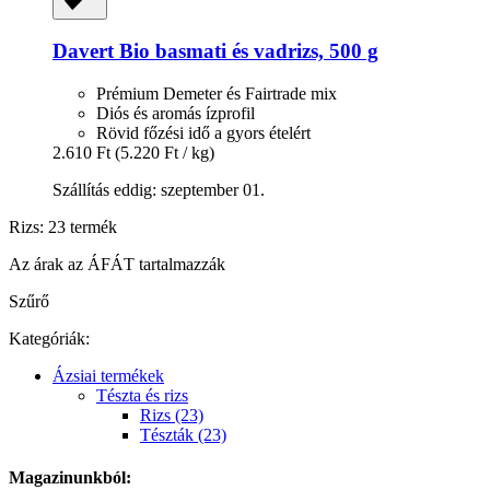
Davert
Bio basmati és vadrizs, 500 g
Prémium Demeter és Fairtrade mix
Diós és aromás ízprofil
Rövid főzési idő a gyors ételért
2.610 Ft
(5.220 Ft / kg)
Szállítás eddig: szeptember 01.
Rizs: 23 termék
Az árak az ÁFÁT tartalmazzák
Szűrő
Kategóriák:
Ázsiai termékek
Tészta és rizs
Rizs (23)
Tészták (23)
Magazinunkból: