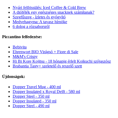
Nyári felfrissülés: Iced Coffee & Cold Brew
A diófélék egy egészséges snacknek számítanak?
Szegfűszeg - ízletes és gyógyító
Medvehagyma: A tavasz hírnöke
6 dolog a rózsaborsról
Piccantino felfedezése:
Bebivita
Ehrenwort BIO Virágsó + Fiore di Sale
M&M's Crispy
Hi Bi Kore Kojitsu - 18 hónapig érlelt Koikuchi szójaszósz
Brabantia Tasty+ szeletelő és reszelő szett
Újdonságok:
Dopper Travel Mug - 400 ml
Dopper Insulated x Royal Delft - 580 ml
Dopper Steel - 350 ml
Dopper Insulated - 350 ml
Dopper Steel - 490 ml