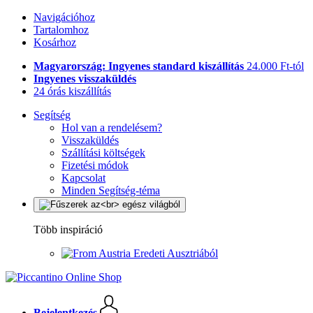
Navigációhoz
Tartalomhoz
Kosárhoz
Magyarország: Ingyenes standard kiszállítás
24.000 Ft-tól
Ingyenes visszaküldés
24 órás kiszállítás
Segítség
Hol van a rendelésem?
Visszaküldés
Szállítási költségek
Fizetési módok
Kapcsolat
Minden Segítség-téma
Több inspiráció
Eredeti Ausztriából
Bejelentkezés