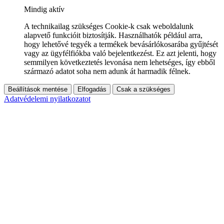
Mindig aktív
A technikailag szükséges Cookie-k csak weboldalunk
alapvető funkcióit biztosítják. Használhatók például arra,
hogy lehetővé tegyék a termékek bevásárlókosarába gyűjtését
vagy az ügyfélfiókba való bejelentkezést. Ez azt jelenti, hogy
semmilyen következtetés levonása nem lehetséges, így ebből
származó adatot soha nem adunk át harmadik félnek.
Beállítások mentése
Elfogadás
Csak a szükséges
Adatvédelemi nyilatkozatot