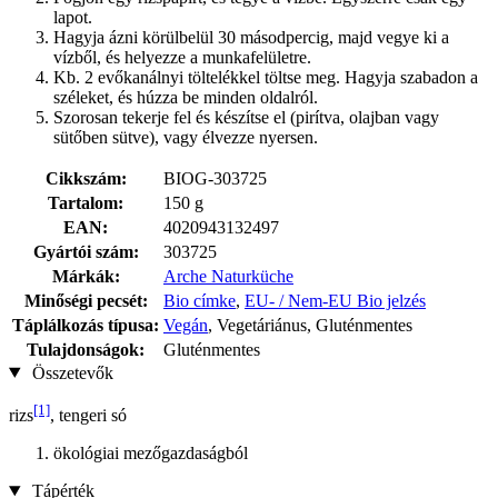
lapot.
Hagyja ázni körülbelül 30 másodpercig, majd vegye ki a
vízből, és helyezze a munkafelületre.
Kb. 2 evőkanálnyi töltelékkel töltse meg. Hagyja szabadon a
széleket, és húzza be minden oldalról.
Szorosan tekerje fel és készítse el (pirítva, olajban vagy
sütőben sütve), vagy élvezze nyersen.
Cikkszám:
BIOG-303725
Tartalom:
150 g
EAN:
4020943132497
Gyártói szám:
303725
Márkák:
Arche Naturküche
Minőségi pecsét:
Bio címke
,
EU- / Nem-EU Bio jelzés
Táplálkozás típusa:
Vegán
, Vegetáriánus, Gluténmentes
Tulajdonságok:
Gluténmentes
Összetevők
[1]
rizs
, tengeri só
ökológiai mezőgazdaságból
Tápérték