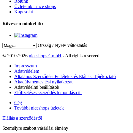
Rólunk
Üzleteink - nice shops
Kapcsolat
Kövessen minket itt:
Ország / Nyelv változtatás
© 2010-2026
niceshops GmbH
- All rights reserved.
Impresszum
Adatvédelem
Általános Szerződési Feltételek és Elállási Tájékoztató
Akadálymentesítési nyilatkozat
Adatvédelmi beállítások
Előfizetéses szerződés lemondása itt
Cég
További niceshops üzletek
Elállás a szerződéstől
Személyre szabott vásárlási élmény