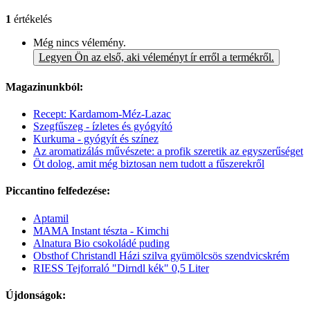
1
értékelés
Még nincs vélemény.
Legyen Ön az első, aki véleményt ír erről a termékről.
Magazinunkból:
Recept: Kardamom-Méz-Lazac
Szegfűszeg - ízletes és gyógyító
Kurkuma - gyógyít és színez
Az aromatizálás művészete: a profik szeretik az egyszerűséget
Öt dolog, amit még biztosan nem tudott a fűszerekről
Piccantino felfedezése:
Aptamil
MAMA Instant tészta - Kimchi
Alnatura Bio csokoládé puding
Obsthof Christandl Házi szilva gyümölcsös szendvicskrém
RIESS Tejforraló "Dirndl kék" 0,5 Liter
Újdonságok: