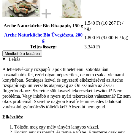
1.540 Ft
(10.267 Ft /
Arche Naturküche Bio Rizspapír, 150 g
kg)
Arche Naturküche Bio Üvegtészta, 200
1.800 Ft
(9.000 Ft / kg)
g
Teljes összeg:
3.340 Ft
Mindkettő a kosárba
Leírás
A leheletvékony rizspapír lapok hihetetlenül sokoldalúan
használhatók fel, ezért olyan népszerűek, de nem csak a vietnami
konyhában. Semleges ízével és egyszerű elkészítésével az Arche
rizspapír egy univerzális alapanyag az Ön számára az ázsiai
fingerfood-hoz: Szeretne sült tavaszi tekercseket készíteni? Nem
probléma. Vagy inkább a nyers nyári tekercseket választaná? Ez sem
okoz problémát. Szeretne nagyon kreatív lenni és édes falatokat
varázsolni gyümölcsös töltelékkel? Abszolút nem gond.
Elkészítés:
Töltsön meg egy mély tányért langyos vízzel.
Fogjon egy rizspapírt, és tegye a vízbe. Egyszerre csak egy