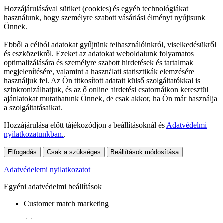
Hozzájárulásával sütiket (cookies) és egyéb technológiákat
használunk, hogy személyre szabott vásárlási élményt nyújtsunk
Önnek.
Ebből a célból adatokat gyűjtünk felhasználóinkról, viselkedésükről
és eszközeikről. Ezeket az adatokat weboldalunk folyamatos
optimalizálására és személyre szabott hirdetések és tartalmak
megjelenítésére, valamint a használati statisztikák elemzésére
használjuk fel. Az Ön titkosított adatait külső szolgáltatókkal is
szinkronizálhatjuk, és az ő online hirdetési csatornáikon keresztül
ajánlatokat mutathatunk Önnek, de csak akkor, ha Ön már használja
a szolgáltatásaikat.
Hozzájárulása előtt tájékozódjon a beállításoknál és
Adatvédelmi
nyilatkozatunkban.
.
Elfogadás
Csak a szükséges
Beállítások módosítása
Adatvédelemi nyilatkozatot
Egyéni adatvédelmi beállítások
Customer match marketing