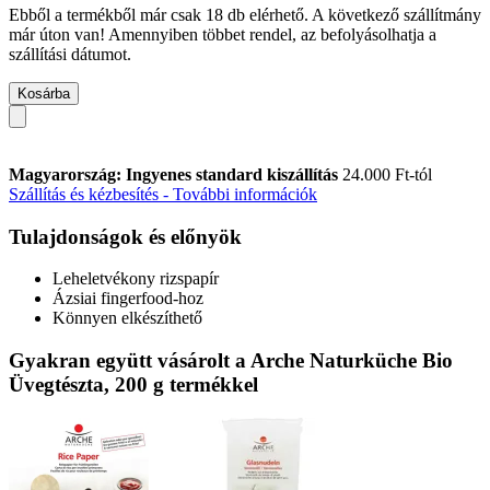
Ebből a termékből már csak 18 db elérhető. A következő szállítmány
már úton van! Amennyiben többet rendel, az befolyásolhatja a
szállítási dátumot.
Kosárba
Magyarország: Ingyenes standard kiszállítás
24.000 Ft-tól
Szállítás és kézbesítés - További információk
Tulajdonságok és előnyök
Leheletvékony rizspapír
Ázsiai fingerfood-hoz
Könnyen elkészíthető
Gyakran együtt vásárolt a Arche Naturküche Bio
Üvegtészta, 200 g termékkel