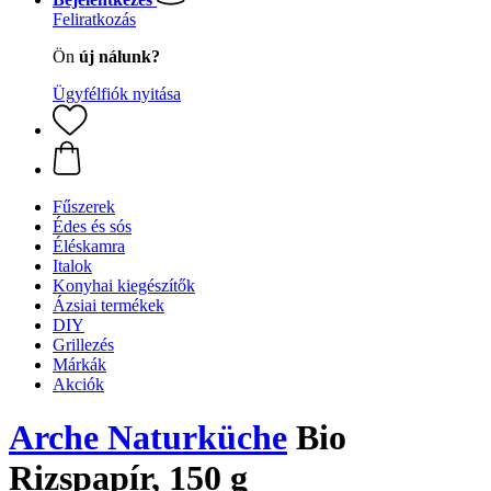
Feliratkozás
Ön
új nálunk?
Ügyfélfiók nyitása
Fűszerek
Édes és sós
Éléskamra
Italok
Konyhai kiegészítők
Ázsiai termékek
DIY
Grillezés
Márkák
Akciók
Arche Naturküche
Bio
Rizspapír, 150 g