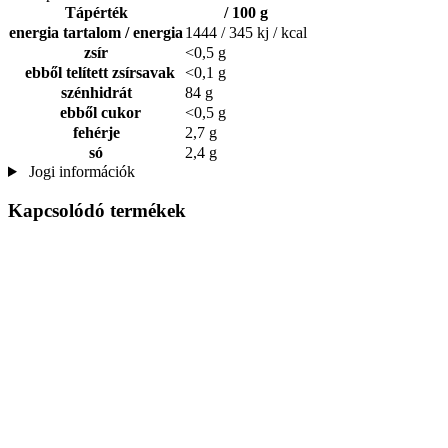
Tápérték
/ 100 g
energia tartalom / energia
1444 / 345 kj / kcal
zsír
<0,5 g
ebből telített zsírsavak
<0,1 g
szénhidrát
84 g
ebből cukor
<0,5 g
fehérje
2,7 g
só
2,4 g
Jogi információk
Kapcsolódó termékek