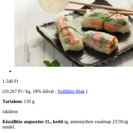
1.540 Ft
(
10.267 Ft / kg
, 18% áfával
-
Szállítási díjak
)
Tartalom:
150 g
raktáron
Kiszállítás augusztus 11., kedd
-ig, amennyiben
vasárnap 23:59-ig
rendel.