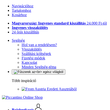
Navigációhoz
Tartalomhoz
Kosárhoz
Magyarország: Ingyenes standard kiszállítás
24.000 Ft-tól
Ingyenes visszaküldés
24 órás kiszállítás
Segítség
Hol van a rendelésem?
Visszaküldés
Szállítási költségek
Fizetési módok
Kapcsolat
Minden Segítség-téma
Több inspiráció
Eredeti Ausztriából
Bejelentkezés