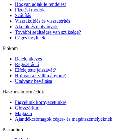
Hogyan adjak le rendelést
Fizetési módok
Szállítás
Visszaküldés és visszatérítés
Akciók és utalványok
További segítségre van szüksége?
Céges ügyfelek
Fiókom
Bejelentkezés
Regisztráció
Elfelejtette jelszavát?
Hol van a szállítmányom?
Utalvány beváltása
Hasznos információk
Figyelünk környezetünkre
Glosszárium
Magazin
Ajándékcsomagok céges- és magánszemélyeknek
Piccantino