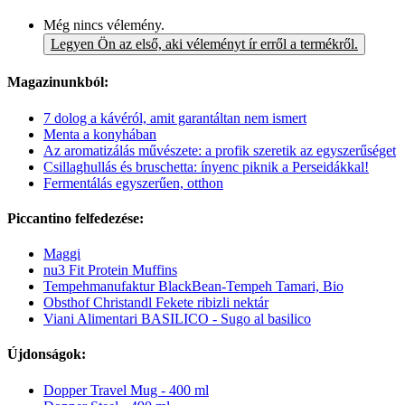
Még nincs vélemény.
Legyen Ön az első, aki véleményt ír erről a termékről.
Magazinunkból:
7 dolog a kávéról, amit garantáltan nem ismert
Menta a konyhában
Az aromatizálás művészete: a profik szeretik az egyszerűséget
Csillaghullás és bruschetta: ínyenc piknik a Perseidákkal!
Fermentálás egyszerűen, otthon
Piccantino felfedezése:
Maggi
nu3 Fit Protein Muffins
Tempehmanufaktur BlackBean-Tempeh Tamari, Bio
Obsthof Christandl Fekete ribizli nektár
Viani Alimentari BASILICO - Sugo al basilico
Újdonságok:
Dopper Travel Mug - 400 ml