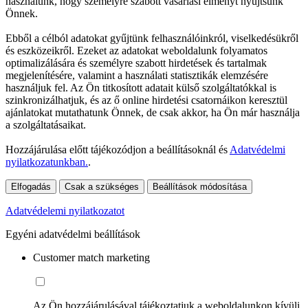
használunk, hogy személyre szabott vásárlási élményt nyújtsunk
Önnek.
Ebből a célból adatokat gyűjtünk felhasználóinkról, viselkedésükről
és eszközeikről. Ezeket az adatokat weboldalunk folyamatos
optimalizálására és személyre szabott hirdetések és tartalmak
megjelenítésére, valamint a használati statisztikák elemzésére
használjuk fel. Az Ön titkosított adatait külső szolgáltatókkal is
szinkronizálhatjuk, és az ő online hirdetési csatornáikon keresztül
ajánlatokat mutathatunk Önnek, de csak akkor, ha Ön már használja
a szolgáltatásaikat.
Hozzájárulása előtt tájékozódjon a beállításoknál és
Adatvédelmi
nyilatkozatunkban.
.
Elfogadás
Csak a szükséges
Beállítások módosítása
Adatvédelemi nyilatkozatot
Egyéni adatvédelmi beállítások
Customer match marketing
Az Ön hozzájárulásával tájékoztatjuk a weboldalunkon kívüli