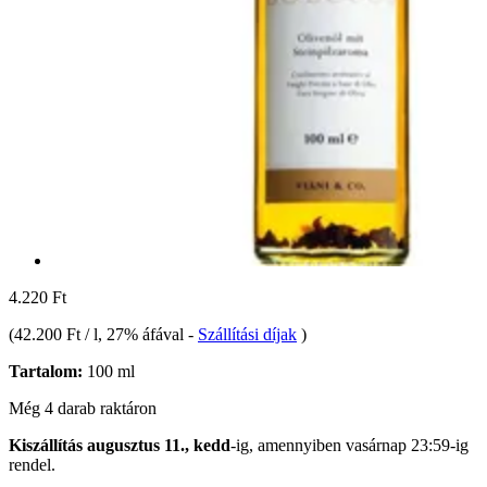
4.220 Ft
(
42.200 Ft / l
, 27% áfával
-
Szállítási díjak
)
Tartalom:
100 ml
Még 4 darab raktáron
Kiszállítás augusztus 11., kedd
-ig, amennyiben
vasárnap 23:59-ig
rendel.