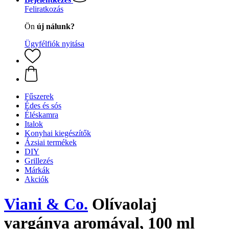
Feliratkozás
Ön
új nálunk?
Ügyfélfiók nyitása
Fűszerek
Édes és sós
Éléskamra
Italok
Konyhai kiegészítők
Ázsiai termékek
DIY
Grillezés
Márkák
Akciók
Viani & Co.
Olívaolaj
vargánya aromával, 100 ml