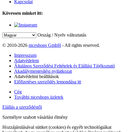
Kapcsolat
Kövessen minket itt:
Ország / Nyelv változtatás
© 2010-2026
niceshops GmbH
- All rights reserved.
Impresszum
Adatvédelem
Általános Szerződési Feltételek és Elállási Tájékoztató
Akadálymentesítési nyilatkozat
Adatvédelmi beállítások
Előfizetéses szerződés lemondása itt
Cég
További niceshops üzletek
Elállás a szerződéstől
Személyre szabott vásárlási élmény
Hozzájárulásával sütiket (cookies) és egyéb technológiákat