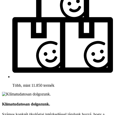
Több, mint 11.850 termék
Klímatudatosan dolgozunk.
Számos konkrét ökológiai intézkedéssel járulunk hozzá, hogy a