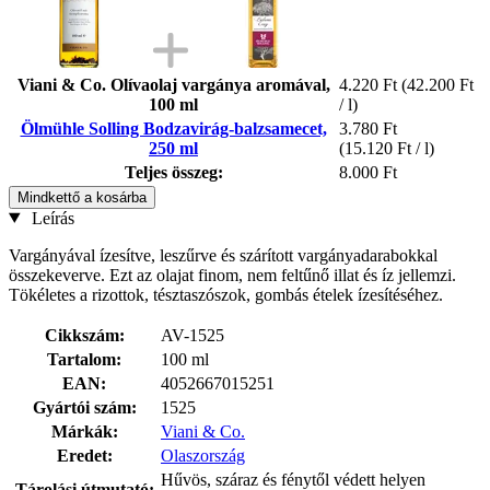
Viani & Co. Olívaolaj vargánya aromával,
4.220 Ft
(42.200 Ft
100 ml
/ l)
Ölmühle Solling Bodzavirág-balzsamecet,
3.780 Ft
250 ml
(15.120 Ft / l)
Teljes összeg:
8.000 Ft
Mindkettő a kosárba
Leírás
Vargányával ízesítve, leszűrve és szárított vargányadarabokkal
összekeverve. Ezt az olajat finom, nem feltűnő illat és íz jellemzi.
Tökéletes a rizottok, tésztaszószok, gombás ételek ízesítéséhez.
Cikkszám:
AV-1525
Tartalom:
100 ml
EAN:
4052667015251
Gyártói szám:
1525
Márkák:
Viani & Co.
Eredet:
Olaszország
Hűvös, száraz és fénytől védett helyen
Tárolási útmutató: