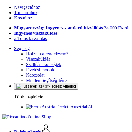
Navigációhoz
Tartalomhoz
Kosárhoz
Magyarország: Ingyenes standard kiszállítás
24.000 Ft-tól
Ingyenes visszaküldés
24 órás kiszállítás
Segítség
Hol van a rendelésem?
Visszaküldés
Szállítási költségek
Fizetési módok
Kapcsolat
Minden Segítség-téma
Több inspiráció
Eredeti Ausztriából
Bejelentkezés