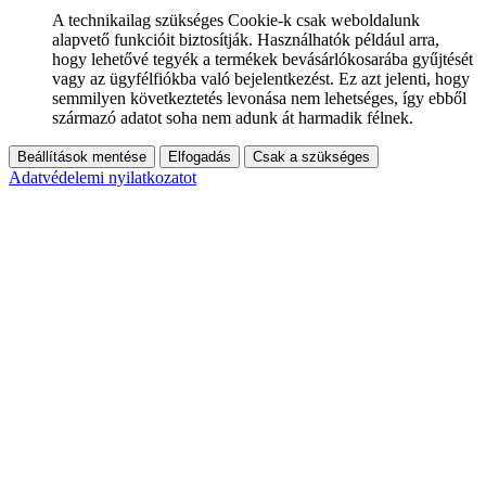
A technikailag szükséges Cookie-k csak weboldalunk
alapvető funkcióit biztosítják. Használhatók például arra,
hogy lehetővé tegyék a termékek bevásárlókosarába gyűjtését
vagy az ügyfélfiókba való bejelentkezést. Ez azt jelenti, hogy
semmilyen következtetés levonása nem lehetséges, így ebből
származó adatot soha nem adunk át harmadik félnek.
Beállítások mentése
Elfogadás
Csak a szükséges
Adatvédelemi nyilatkozatot