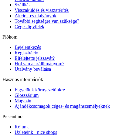
Szállítás
Visszaküldés és visszatérítés
Akciók és utalványok
További segítségre van szüksége?
Céges ügyfelek
Fiókom
Bejelentkezés
Regisztráció
Elfelejtette jelszavát?
Hol van a szállítmányom?
Utalvány beváltása
Hasznos információk
Figyelünk környezetünkre
Glosszárium
Magazin
Ajándékcsomagok céges- és magánszemélyeknek
Piccantino
Rólunk
Üzleteink - nice shops