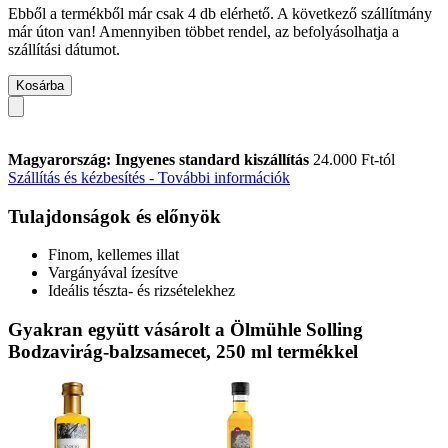
Ebből a termékből már csak 4 db elérhető. A következő szállítmány
már úton van! Amennyiben többet rendel, az befolyásolhatja a
szállítási dátumot.
Kosárba
Magyarország: Ingyenes standard kiszállítás
24.000 Ft-tól
Szállítás és kézbesítés - További információk
Tulajdonságok és előnyök
Finom, kellemes illat
Vargányával ízesítve
Ideális tészta- és rizsételekhez
Gyakran együtt vásárolt a Ölmühle Solling
Bodzavirág-balzsamecet, 250 ml termékkel