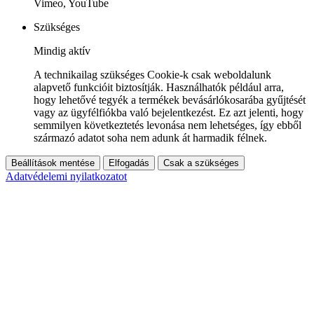
Vimeo, YouTube
Szükséges
Mindig aktív
A technikailag szükséges Cookie-k csak weboldalunk
alapvető funkcióit biztosítják. Használhatók például arra,
hogy lehetővé tegyék a termékek bevásárlókosarába gyűjtését
vagy az ügyfélfiókba való bejelentkezést. Ez azt jelenti, hogy
semmilyen következtetés levonása nem lehetséges, így ebből
származó adatot soha nem adunk át harmadik félnek.
Beállítások mentése
Elfogadás
Csak a szükséges
Adatvédelemi nyilatkozatot