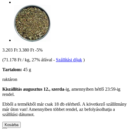
3.203 Ft
3.380 Ft
-5%
(
71.178 Ft / kg
, 27% áfával
-
Szállítási díjak
)
Tartalom:
45 g
raktáron
Kiszállítás augusztus 12., szerda
-ig, amennyiben
hétfő 23:59-ig
rendel.
Ebből a termékből már csak 18 db elérhető. A következő szállítmány
már úton van! Amennyiben többet rendel, az befolyásolhatja a
szállítási dátumot.
Kosárba