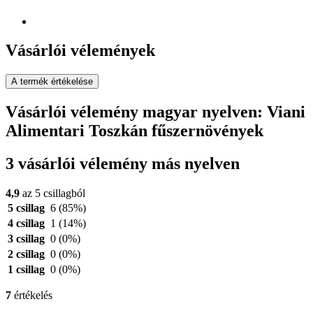
Vásárlói vélemények
A termék értékelése
Vásárlói vélemény magyar nyelven: Viani
Alimentari Toszkán fűszernövények
3 vásárlói vélemény más nyelven
4,9
az 5 csillagból
5 csillag
6
(85%)
4 csillag
1
(14%)
3 csillag
0
(0%)
2 csillag
0
(0%)
1 csillag
0
(0%)
7
értékelés