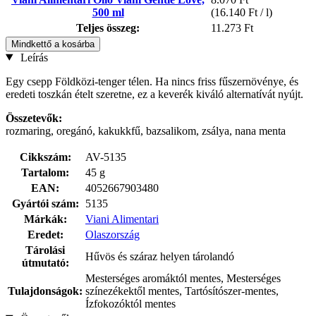
500 ml
(16.140 Ft / l)
Teljes összeg:
11.273 Ft
Mindkettő a kosárba
Leírás
Egy csepp Földközi-tenger télen. Ha nincs friss fűszernövénye, és
eredeti toszkán ételt szeretne, ez a keverék kiváló alternatívát nyújt.
Összetevők:
rozmaring, oregánó, kakukkfű, bazsalikom, zsálya, nana menta
Cikkszám:
AV-5135
Tartalom:
45 g
EAN:
4052667903480
Gyártói szám:
5135
Márkák:
Viani Alimentari
Eredet:
Olaszország
Tárolási
Hűvös és száraz helyen tárolandó
útmutató:
Mesterséges aromáktól mentes, Mesterséges
Tulajdonságok:
színezékektől mentes, Tartósítószer-mentes,
Ízfokozóktól mentes