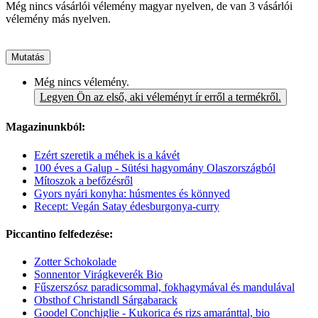
Még nincs vásárlói vélemény magyar nyelven, de van 3 vásárlói
vélemény más nyelven.
Mutatás
Még nincs vélemény.
Legyen Ön az első, aki véleményt ír erről a termékről.
Magazinunkból:
Ezért szeretik a méhek is a kávét
100 éves a Galup - Sütési hagyomány Olaszországból
Mítoszok a befőzésről
Gyors nyári konyha: húsmentes és könnyed
Recept: Vegán Satay édesburgonya-curry
Piccantino felfedezése:
Zotter Schokolade
Sonnentor Virágkeverék Bio
Fűszerszósz paradicsommal, fokhagymával és mandulával
Obsthof Christandl Sárgabarack
Goodel Conchiglie - Kukorica és rizs amaránttal, bio