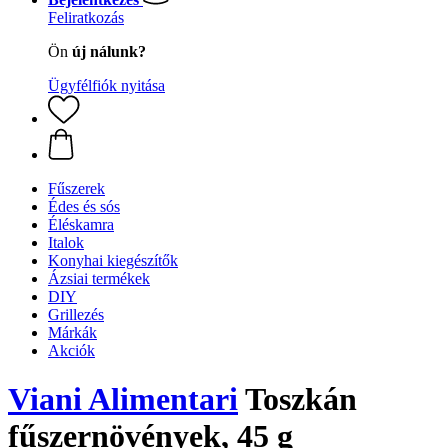
Feliratkozás
Ön
új nálunk?
Ügyfélfiók nyitása
Fűszerek
Édes és sós
Éléskamra
Italok
Konyhai kiegészítők
Ázsiai termékek
DIY
Grillezés
Márkák
Akciók
Viani Alimentari
Toszkán
fűszernövények, 45 g