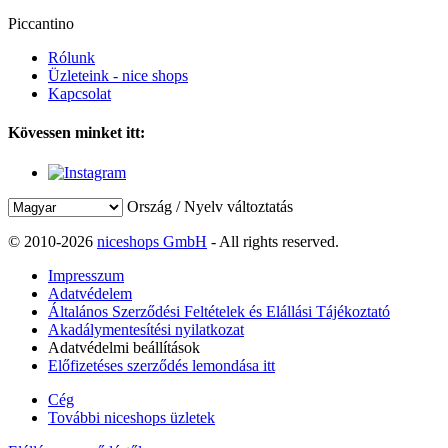
Piccantino
Rólunk
Üzleteink - nice shops
Kapcsolat
Kövessen minket itt:
Ország / Nyelv változtatás
© 2010-2026
niceshops GmbH
- All rights reserved.
Impresszum
Adatvédelem
Általános Szerződési Feltételek és Elállási Tájékoztató
Akadálymentesítési nyilatkozat
Adatvédelmi beállítások
Előfizetéses szerződés lemondása itt
Cég
További niceshops üzletek