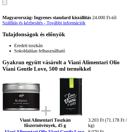
Magyarország: Ingyenes standard kiszállítás
24.000 Ft-tól
Szállítás és kézbesítés - További információk
Tulajdonságok és előnyök
Eredeti toszkán
Sokoldalúan felhasználható
Gyakran együtt vásárolt a Viani Alimentari Olio
Viani Gentle Love, 500 ml termékkel
Viani Alimentari Toszkán
3.203 Ft
(71.178 Ft /
fűszernövények, 45 g
kg)
Viani Alimentari Olio Viani Gentle Love,
8.070 Ft