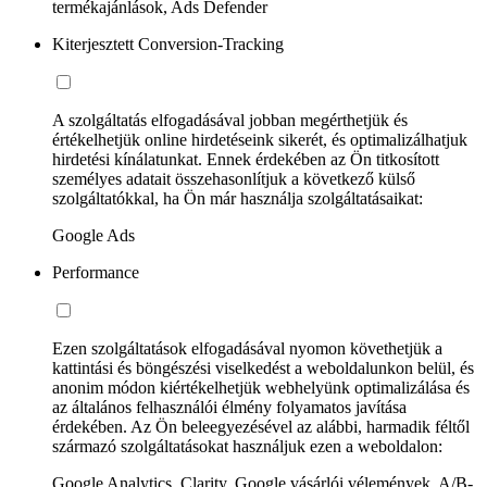
termékajánlások, Ads Defender
Kiterjesztett Conversion-Tracking
A szolgáltatás elfogadásával jobban megérthetjük és
értékelhetjük online hirdetéseink sikerét, és optimalizálhatjuk
hirdetési kínálatunkat. Ennek érdekében az Ön titkosított
személyes adatait összehasonlítjuk a következő külső
szolgáltatókkal, ha Ön már használja szolgáltatásaikat:
Google Ads
Performance
Ezen szolgáltatások elfogadásával nyomon követhetjük a
kattintási és böngészési viselkedést a weboldalunkon belül, és
anonim módon kiértékelhetjük webhelyünk optimalizálása és
az általános felhasználói élmény folyamatos javítása
érdekében. Az Ön beleegyezésével az alábbi, harmadik féltől
származó szolgáltatásokat használjuk ezen a weboldalon:
Google Analytics, Clarity, Google vásárlói vélemények, A/B-