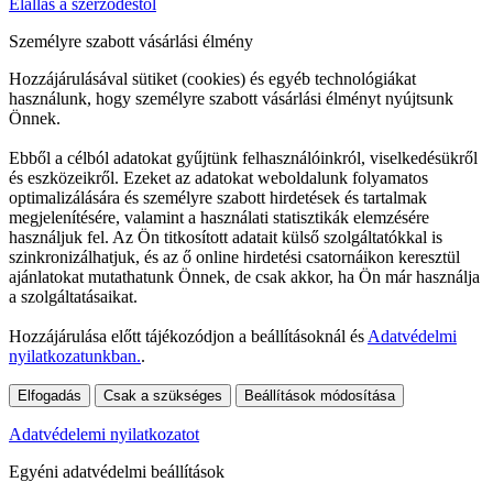
Elállás a szerződéstől
Személyre szabott vásárlási élmény
Hozzájárulásával sütiket (cookies) és egyéb technológiákat
használunk, hogy személyre szabott vásárlási élményt nyújtsunk
Önnek.
Ebből a célból adatokat gyűjtünk felhasználóinkról, viselkedésükről
és eszközeikről. Ezeket az adatokat weboldalunk folyamatos
optimalizálására és személyre szabott hirdetések és tartalmak
megjelenítésére, valamint a használati statisztikák elemzésére
használjuk fel. Az Ön titkosított adatait külső szolgáltatókkal is
szinkronizálhatjuk, és az ő online hirdetési csatornáikon keresztül
ajánlatokat mutathatunk Önnek, de csak akkor, ha Ön már használja
a szolgáltatásaikat.
Hozzájárulása előtt tájékozódjon a beállításoknál és
Adatvédelmi
nyilatkozatunkban.
.
Elfogadás
Csak a szükséges
Beállítások módosítása
Adatvédelemi nyilatkozatot
Egyéni adatvédelmi beállítások