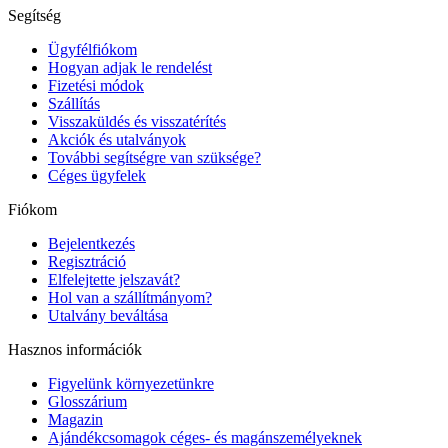
Segítség
Ügyfélfiókom
Hogyan adjak le rendelést
Fizetési módok
Szállítás
Visszaküldés és visszatérítés
Akciók és utalványok
További segítségre van szüksége?
Céges ügyfelek
Fiókom
Bejelentkezés
Regisztráció
Elfelejtette jelszavát?
Hol van a szállítmányom?
Utalvány beváltása
Hasznos információk
Figyelünk környezetünkre
Glosszárium
Magazin
Ajándékcsomagok céges- és magánszemélyeknek