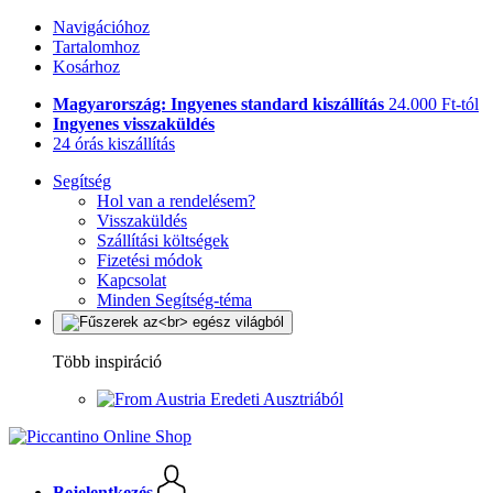
Navigációhoz
Tartalomhoz
Kosárhoz
Magyarország: Ingyenes standard kiszállítás
24.000 Ft-tól
Ingyenes visszaküldés
24 órás kiszállítás
Segítség
Hol van a rendelésem?
Visszaküldés
Szállítási költségek
Fizetési módok
Kapcsolat
Minden Segítség-téma
Több inspiráció
Eredeti Ausztriából
Bejelentkezés