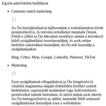
Egyéni adatvédelmi beállítások
Customer match marketing
Az Ön hozzájárulásával tájékoztatjuk a weboldalunkon kívüli
promóciókról is, és releváns termékeket mutatunk Önnek.
Ebből a célból az Ön titkosított személyes adatait a következő
külső szolgáltatókkal összehasonlítjuk, és azok online
hirdetési csatornáikat használjuk, ha Ön már használja a
szolgáltatásaikat:
Bing, Criteo, Meta, Google, LinkedIn, Pinterest, TikTok
Marketing
Ezen szolgáltatások elfogadásával az Ön böngészési és
vásárlási magatartása alapján érdeklődési köréhez szabott
hirdetéseket, szponzorált tartalmakat vagy kedvezményes
promóciókat tudunk biztosítani, és mérni tudjuk azok sikerét.
Az Ön beleegyezésével az alábbi, harmadik féltől származó
szolgáltatásokat használjuk ezen a weboldalon: