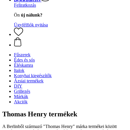
Feliratkozás
Ön
új nálunk?
Ügyfélfiók nyitása
Fűszerek
Édes és sós
Éléskamra
Italok
Konyhai kiegészítők
Ázsiai termékek
DIY
Grillezés
Márkák
Akciók
Thomas Henry termékek
A Berlinből származó "Thomas Henry" márka termékei között