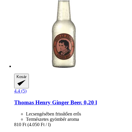
Kosár
4.4 (5)
Thomas Henry
Ginger Beer, 0,20 l
Lecsengésében frissítően erős
Természetes gyömbér aroma
810 Ft
(4.050 Ft / l)