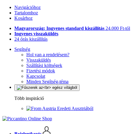
Navigációhoz
Tartalomhoz
Kosárhoz
Magyarország: Ingyenes standard kiszállítás
24.000 Ft-tól
Ingyenes visszaküldés
24 órás kiszállítás
Segítség
Hol van a rendelésem?
Visszaküldés
Szállítási költségek
Fizetési módok
Kapcsolat
Minden Segítség-téma
Több inspiráció
Eredeti Ausztriából
Bejelentkezés