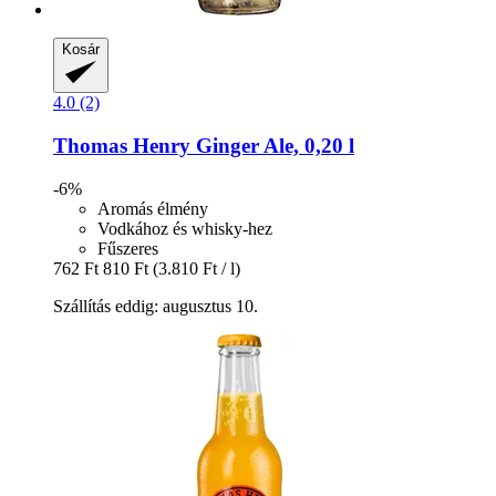
Kosár
4.0 (2)
Thomas Henry
Ginger Ale, 0,20 l
-6%
Aromás élmény
Vodkához és whisky-hez
Fűszeres
762 Ft
810 Ft
(3.810 Ft / l)
Szállítás eddig: augusztus 10.