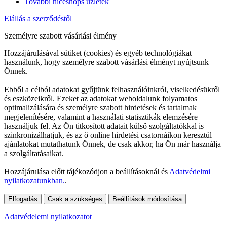
További niceshops üzletek
Elállás a szerződéstől
Személyre szabott vásárlási élmény
Hozzájárulásával sütiket (cookies) és egyéb technológiákat
használunk, hogy személyre szabott vásárlási élményt nyújtsunk
Önnek.
Ebből a célból adatokat gyűjtünk felhasználóinkról, viselkedésükről
és eszközeikről. Ezeket az adatokat weboldalunk folyamatos
optimalizálására és személyre szabott hirdetések és tartalmak
megjelenítésére, valamint a használati statisztikák elemzésére
használjuk fel. Az Ön titkosított adatait külső szolgáltatókkal is
szinkronizálhatjuk, és az ő online hirdetési csatornáikon keresztül
ajánlatokat mutathatunk Önnek, de csak akkor, ha Ön már használja
a szolgáltatásaikat.
Hozzájárulása előtt tájékozódjon a beállításoknál és
Adatvédelmi
nyilatkozatunkban.
.
Elfogadás
Csak a szükséges
Beállítások módosítása
Adatvédelemi nyilatkozatot