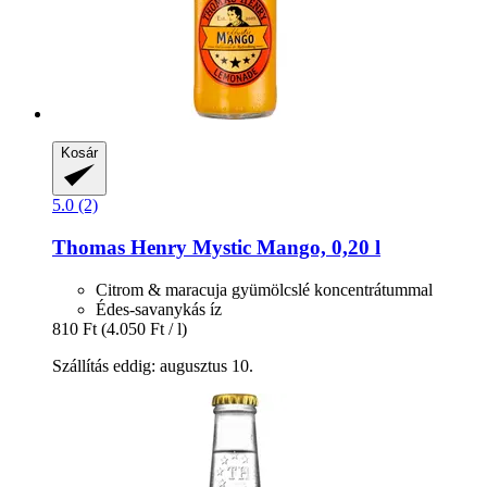
Kosár
5.0 (2)
Thomas Henry
Mystic Mango, 0,20 l
Citrom & maracuja gyümölcslé koncentrátummal
Édes-savanykás íz
810 Ft
(4.050 Ft / l)
Szállítás eddig: augusztus 10.