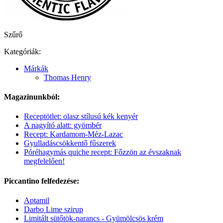
Szűrő
Kategóriák:
Márkák
Thomas Henry
Magazinunkból:
Receptötlet: olasz stílusú kék kenyér
A nagyító alatt: gyömbér
Recept: Kardamom-Méz-Lazac
Gyulladáscsökkentő fűszerek
Póréhagymás quiche recept: Főzzön az évszaknak
megfelelően!
Piccantino felfedezése:
Aptamil
Darbo Lime szirup
Limitált sütőtök-narancs - Gyümölcsös krém