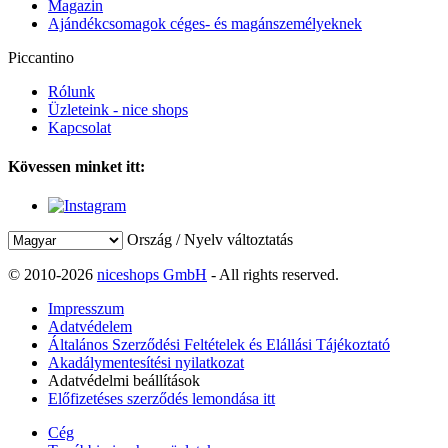
Magazin
Ajándékcsomagok céges- és magánszemélyeknek
Piccantino
Rólunk
Üzleteink - nice shops
Kapcsolat
Kövessen minket itt:
Ország / Nyelv változtatás
© 2010-2026
niceshops GmbH
- All rights reserved.
Impresszum
Adatvédelem
Általános Szerződési Feltételek és Elállási Tájékoztató
Akadálymentesítési nyilatkozat
Adatvédelmi beállítások
Előfizetéses szerződés lemondása itt
Cég