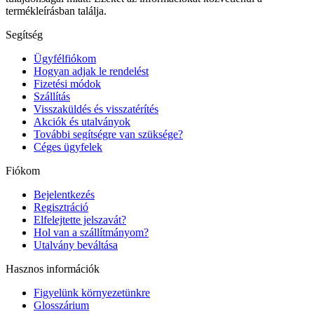
termékleírásban találja.
Segítség
Ügyfélfiókom
Hogyan adjak le rendelést
Fizetési módok
Szállítás
Visszaküldés és visszatérítés
Akciók és utalványok
További segítségre van szüksége?
Céges ügyfelek
Fiókom
Bejelentkezés
Regisztráció
Elfelejtette jelszavát?
Hol van a szállítmányom?
Utalvány beváltása
Hasznos információk
Figyelünk környezetünkre
Glosszárium