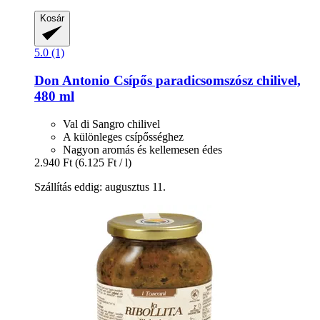
Kosár
5.0 (1)
Don Antonio
Csípős paradicsomszósz chilivel,
480 ml
Val di Sangro chilivel
A különleges csípősséghez
Nagyon aromás és kellemesen édes
2.940 Ft
(6.125 Ft / l)
Szállítás eddig: augusztus 11.