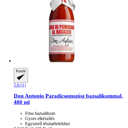
Kosár
5.0 (1)
Don Antonio
Paradicsomszósz bazsalikommal,
480 ml
Friss bazsalikom
Gyors elkészítés
Egyszerű tésztaételekhez