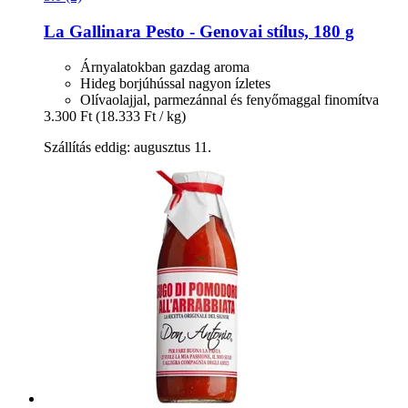
La Gallinara
Pesto -​ Genovai stílus, 180 g
Árnyalatokban gazdag aroma
Hideg borjúhússal nagyon ízletes
Olívaolajjal, parmezánnal és fenyőmaggal finomítva
3.300 Ft
(18.333 Ft / kg)
Szállítás eddig: augusztus 11.