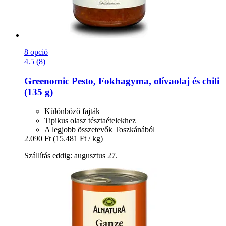
8 opció
4.5 (8)
Greenomic
Pesto, Fokhagyma, olívaolaj és chili
(135 g)
Különböző fajták
Tipikus olasz tésztaételekhez
A legjobb összetevők Toszkánából
2.090 Ft
(15.481 Ft / kg)
Szállítás eddig: augusztus 27.