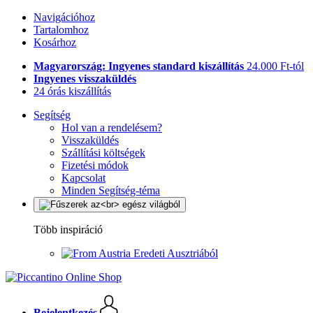
Navigációhoz
Tartalomhoz
Kosárhoz
Magyarország: Ingyenes standard kiszállítás
24.000 Ft-tól
Ingyenes visszaküldés
24 órás kiszállítás
Segítség
Hol van a rendelésem?
Visszaküldés
Szállítási költségek
Fizetési módok
Kapcsolat
Minden Segítség-téma
Több inspiráció
Eredeti Ausztriából
Bejelentkezés