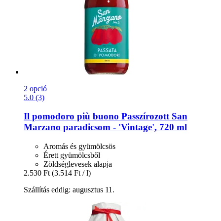
2 opció
5.0 (3)
Il pomodoro più buono
Passzírozott San
Marzano paradicsom -​ 'Vintage', 720 ml
Aromás és gyümölcsös
Érett gyümölcsből
Zöldséglevesek alapja
2.530 Ft
(3.514 Ft / l)
Szállítás eddig: augusztus 11.