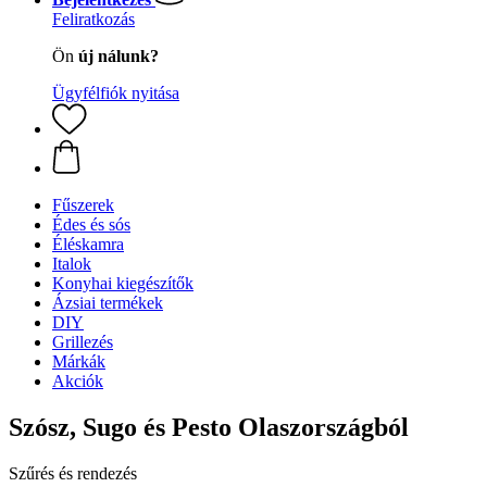
Feliratkozás
Ön
új nálunk?
Ügyfélfiók nyitása
Fűszerek
Édes és sós
Éléskamra
Italok
Konyhai kiegészítők
Ázsiai termékek
DIY
Grillezés
Márkák
Akciók
Szósz, Sugo és Pesto Olaszországból
Szűrés és rendezés