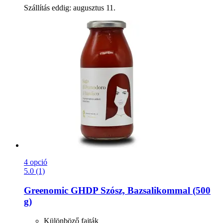
Szállítás eddig: augusztus 11.
4 opció
5.0 (1)
Greenomic
GHDP Szósz, Bazsalikommal (500
g)
Különböző fajták