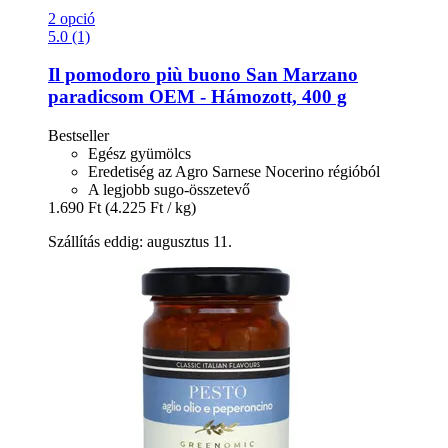
2 opció
5.0 (1)
Il pomodoro più buono
San Marzano
paradicsom OEM -​ Hámozott, 400 g
Bestseller
Egész gyümölcs
Eredetiség az Agro Sarnese Nocerino régióból
A legjobb sugo-összetevő
1.690 Ft
(4.225 Ft / kg)
Szállítás eddig: augusztus 11.