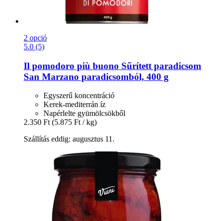
2 opció
5.0 (5)
Il pomodoro più buono
Sűrített paradicsom
San Marzano paradicsomból, 400 g
Egyszerű koncentráció
Kerek-mediterrán íz
Napérlelte gyümölcsökből
2.350 Ft
(5.875 Ft / kg)
Szállítás eddig: augusztus 11.