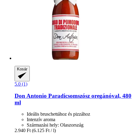
Kosár
5.0 (1)
Don Antonio
Paradicsomszósz oregánóval, 480
ml
Ideális bruschettához és pizzához
Intenzív aroma
Származási hely: Olaszország
2.940 Ft
(6.125 Ft / l)