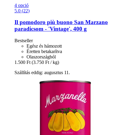
4 opció
5.0 (22)
Il pomodoro più buono
San Marzano
paradicsom -​ 'Vintage', 400 g
Bestseller
Egész és hámozott
Éretten betakarítva
Olaszországból
1.500 Ft
(3.750 Ft / kg)
Szállítás eddig: augusztus 11.