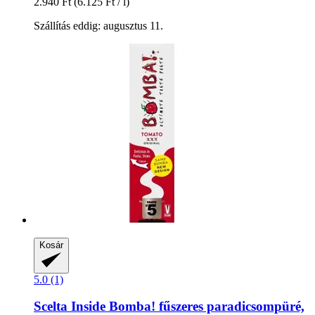
2.940 Ft
(6.125 Ft / l)
Szállítás eddig: augusztus 11.
Kosár
5.0 (1)
Scelta Inside
Bomba! fűszeres paradicsompüré,