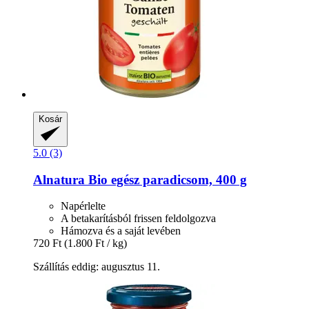
Kosár
5.0 (3)
Alnatura
Bio egész paradicsom, 400 g
Napérlelte
A betakarításból frissen feldolgozva
Hámozva és a saját levében
720 Ft
(1.800 Ft / kg)
Szállítás eddig: augusztus 11.