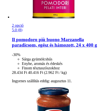
2 opció
5.0 (8)
Il pomodoro più buono
Marzanella
paradicsom, egész és hámozott, 24 x 400 g
-30%
Sárga gyümölcshús
Enyhe, aromás és édeskés
Finom tésztaszószokhoz
28.434 Ft
40.416 Ft
(2.962 Ft / kg)
Ingyenes szállítás eddig: augusztus 11.