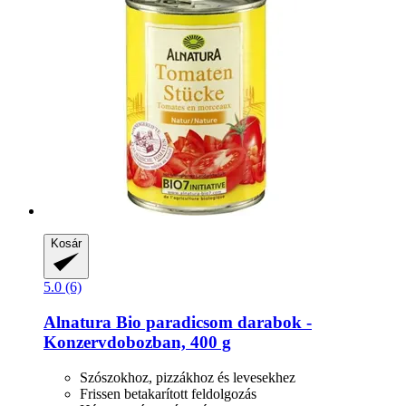
Kosár
5.0 (6)
Alnatura
Bio paradicsom darabok -​
Konzervdobozban, 400 g
Szószokhoz, pizzákhoz és levesekhez
Frissen betakarított feldolgozás