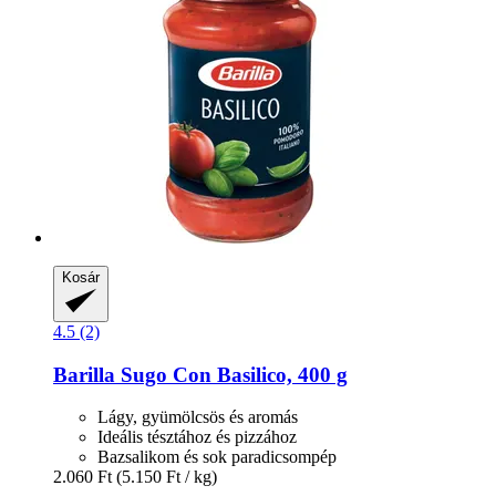
Kosár
4.5 (2)
Barilla
Sugo Con Basilico, 400 g
Lágy, gyümölcsös és aromás
Ideális tésztához és pizzához
Bazsalikom és sok paradicsompép
2.060 Ft
(5.150 Ft / kg)