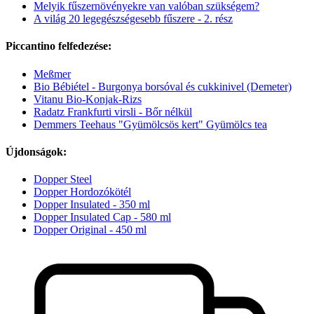
Melyik fűszernövényekre van valóban szükségem?
A világ 20 legegészségesebb fűszere - 2. rész
Piccantino felfedezése:
Meßmer
Bio Bébiétel - Burgonya borsóval és cukkinivel (Demeter)
Vitanu Bio-Konjak-Rizs
Radatz Frankfurti virsli - Bőr nélkül
Demmers Teehaus "Gyümölcsös kert" Gyümölcs tea
Újdonságok:
Dopper Steel
Dopper Hordozókötél
Dopper Insulated - 350 ml
Dopper Insulated Cap - 580 ml
Dopper Original - 450 ml