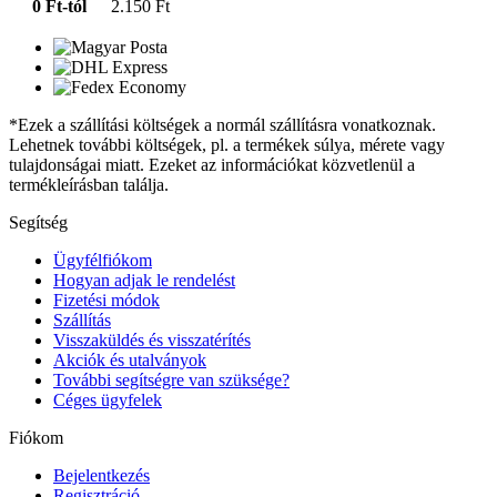
0 Ft-tól
2.150 Ft
*Ezek a szállítási költségek a normál szállításra vonatkoznak.
Lehetnek további költségek, pl. a termékek súlya, mérete vagy
tulajdonságai miatt. Ezeket az információkat közvetlenül a
termékleírásban találja.
Segítség
Ügyfélfiókom
Hogyan adjak le rendelést
Fizetési módok
Szállítás
Visszaküldés és visszatérítés
Akciók és utalványok
További segítségre van szüksége?
Céges ügyfelek
Fiókom
Bejelentkezés
Regisztráció