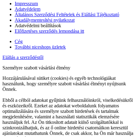
Impresszum
Adatvédelem
Általános Szerződési Feltételek és Elállási Tájékoztató
Akadálymentesítési nyilatkozat
Adatvédelmi beállítások
Előfizetéses szerződés lemondása itt
Cég
További niceshops üzletek
Elállás a szerződéstől
Személyre szabott vásárlási élmény
Hozzájárulásával sütiket (cookies) és egyéb technológiákat
használunk, hogy személyre szabott vásárlási élményt nyújtsunk
Önnek.
Ebből a célból adatokat gyűjtünk felhasználóinkról, viselkedésükről
és eszközeikről. Ezeket az adatokat weboldalunk folyamatos
optimalizálására és személyre szabott hirdetések és tartalmak
megjelenítésére, valamint a használati statisztikák elemzésére
használjuk fel. Az Ön titkosított adatait külső szolgáltatókkal is
szinkronizálhatjuk, és az ő online hirdetési csatornáikon keresztül
ajánlatokat mutathatunk Önnek, de csak akkor, ha Ön már használja