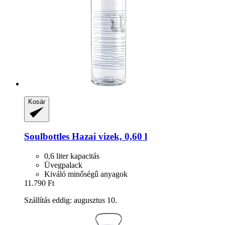
Kosár
Soulbottles
Hazai vizek, 0,60 l
0,6 liter kapacitás
Üvegpalack
Kiváló minőségű anyagok
11.790 Ft
Szállítás eddig: augusztus 10.