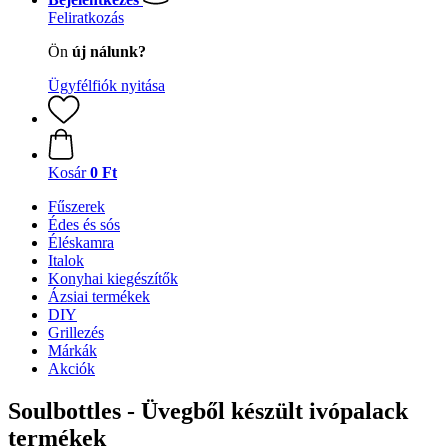
Feliratkozás
Ön
új nálunk?
Ügyfélfiók nyitása
Kosár
0 Ft
Fűszerek
Édes és sós
Éléskamra
Italok
Konyhai kiegészítők
Ázsiai termékek
DIY
Grillezés
Márkák
Akciók
Soulbottles - Üvegből készült ivópalack
termékek