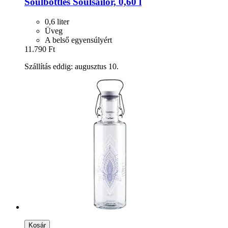
Soulbottles
Soulsailor, 0,60 l
0,6 liter
Üveg
A belső egyensúlyért
11.790 Ft
Szállítás eddig: augusztus 10.
Kosár