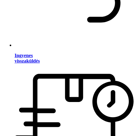
Ingyenes
visszaküldés