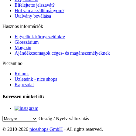
Elfelejtette jelszavát?
Hol van a szállítmányom?
Utalvány beváltása
Hasznos információk
Figyelünk környezetünkre
Glosszárium
Magazin
Ajándékcsomagok céges- és magánszemélyeknek
Piccantino
Rólunk
Üzleteink - nice shops
Kapcsolat
Kövessen minket itt:
Ország / Nyelv változtatás
© 2010-2026
niceshops GmbH
- All rights reserved.