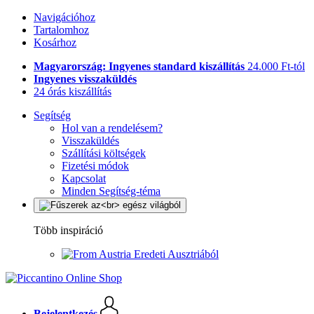
Navigációhoz
Tartalomhoz
Kosárhoz
Magyarország: Ingyenes standard kiszállítás
24.000 Ft-tól
Ingyenes visszaküldés
24 órás kiszállítás
Segítség
Hol van a rendelésem?
Visszaküldés
Szállítási költségek
Fizetési módok
Kapcsolat
Minden Segítség-téma
Több inspiráció
Eredeti Ausztriából
Bejelentkezés