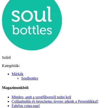
Szűrő
Kategóriák:
Márkák
Soulbottles
Magazinunkból:
Minden, amit a szegfűborsról tudni kell
Csillaghullás és bruschetta: ínyenc piknik a Perseidákkal!
Fahéjas csiga-nap!