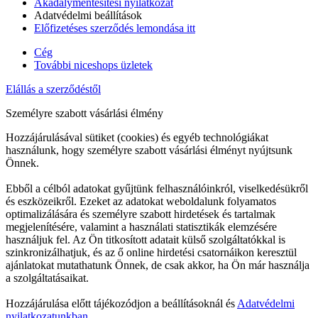
Akadálymentesítési nyilatkozat
Adatvédelmi beállítások
Előfizetéses szerződés lemondása itt
Cég
További niceshops üzletek
Elállás a szerződéstől
Személyre szabott vásárlási élmény
Hozzájárulásával sütiket (cookies) és egyéb technológiákat
használunk, hogy személyre szabott vásárlási élményt nyújtsunk
Önnek.
Ebből a célból adatokat gyűjtünk felhasználóinkról, viselkedésükről
és eszközeikről. Ezeket az adatokat weboldalunk folyamatos
optimalizálására és személyre szabott hirdetések és tartalmak
megjelenítésére, valamint a használati statisztikák elemzésére
használjuk fel. Az Ön titkosított adatait külső szolgáltatókkal is
szinkronizálhatjuk, és az ő online hirdetési csatornáikon keresztül
ajánlatokat mutathatunk Önnek, de csak akkor, ha Ön már használja
a szolgáltatásaikat.
Hozzájárulása előtt tájékozódjon a beállításoknál és
Adatvédelmi
nyilatkozatunkban.
.