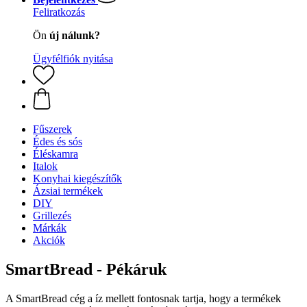
Feliratkozás
Ön
új nálunk?
Ügyfélfiók nyitása
Fűszerek
Édes és sós
Éléskamra
Italok
Konyhai kiegészítők
Ázsiai termékek
DIY
Grillezés
Márkák
Akciók
SmartBread - Pékáruk
A SmartBread cég a íz mellett fontosnak tartja, hogy a termékek