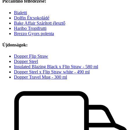
Piccantino felfedezése:
Bialetti
Dolfin Étcsokoládé
Bake Affair Szárított élesztő
Haribo Tropifrutti
Brezzo Gyors polenta
Újdonságok:
Dopper Flip Straw
Dopper Steel
Insulated Blazing Black x Flip Straw - 580 ml
Dopper Steel x Flip Straw white - 490 ml
Dopper Travel Mug - 300 ml