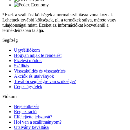
*Ezek a szállítási költségek a normál szállításra vonatkoznak.
Lehetnek további költségek, pl. a termékek súlya, mérete vagy
tulajdonságai miatt. Ezeket az információkat közvetlenül a
termékleírásban találja.
Segítség
Ügyfélfiókom
Hogyan adjak le rendelést
Fizetési módok
Szállítás
Visszaküldés és visszatérítés
Akciók és utalványok
További segítségre van szüksége?
Céges ügyfelek
Fiókom
Bejelentkezés
Regisztráció
Elfelejtette jelszavát?
Hol van a szállítmányom?
Utalvány beváltása