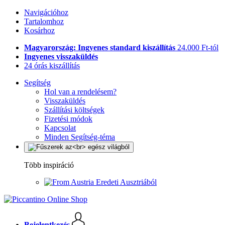
Navigációhoz
Tartalomhoz
Kosárhoz
Magyarország: Ingyenes standard kiszállítás
24.000 Ft-tól
Ingyenes visszaküldés
24 órás kiszállítás
Segítség
Hol van a rendelésem?
Visszaküldés
Szállítási költségek
Fizetési módok
Kapcsolat
Minden Segítség-téma
Több inspiráció
Eredeti Ausztriából
Bejelentkezés