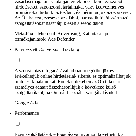
vásárlási magatartása alapján érdeklődési köréhez szabott
hirdetéseket, szponzorált tartalmakat vagy kedvezményes
promóciókat tudunk biztosítani, és mérni tudjuk azok sikerét.
Az Ön beleegyezésével az alábbi, harmadik féltől származó
szolgáltatásokat használjuk ezen a weboldalon:
Meta-Pixel, Microsoft Advertising, Kattintásalapú
termékajánlások, Ads Defender
Kiterjesztett Conversion-Tracking
A szolgáltatás elfogadásával jobban megérthetjük és
értékelhetjük online hirdetéseink sikerét, és optimalizálhatjuk
hirdetési kínálatunkat. Ennek érdekében az Ön titkosított
személyes adatait összehasonlítjuk a következő külső
szolgáltatókkal, ha Ön már használja szolgáltatásaikat:
Google Ads
Performance
Ezen szolgáltatások elfogadásával nyomon követhetjük a