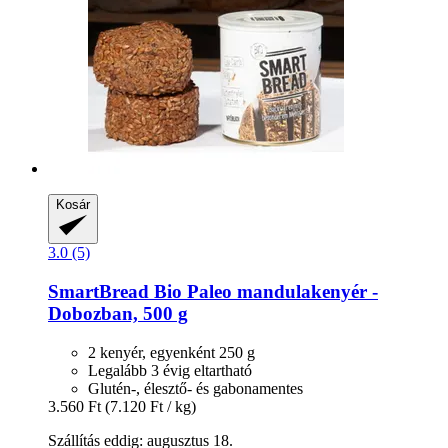
Kosár
3.0 (5)
SmartBread
Bio Paleo mandulakenyér -​
Dobozban, 500 g
2 kenyér, egyenként 250 g
Legalább 3 évig eltartható
Glutén-, élesztő- és gabonamentes
3.560 Ft
(7.120 Ft / kg)
Szállítás eddig: augusztus 18.