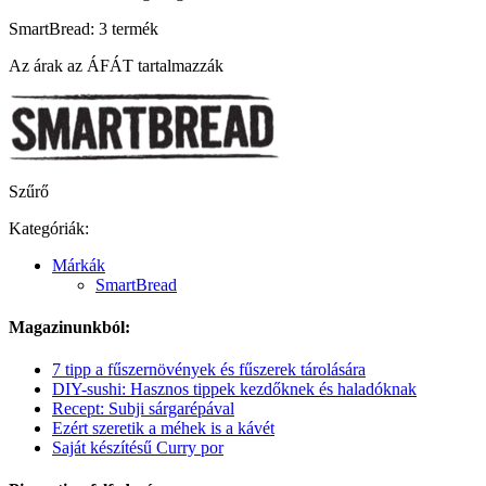
SmartBread: 3 termék
Az árak az ÁFÁT tartalmazzák
Szűrő
Kategóriák:
Márkák
SmartBread
Magazinunkból:
7 tipp a fűszernövények és fűszerek tárolására
DIY-sushi: Hasznos tippek kezdőknek és haladóknak
Recept: Subji sárgarépával
Ezért szeretik a méhek is a kávét
Saját készítésű Curry por