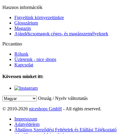
Hasznos információk
Figyelünk környezetünkre
Glosszárium
Magazin
Ajándékcsomagok céges- és magánszemélyeknek
Piccantino
Rólunk
Üzleteink - nice shops
Kapcsolat
Kövessen minket itt:
Ország / Nyelv változtatás
© 2010-2026
niceshops GmbH
- All rights reserved.
Impresszum
Adatvédelem
Általános Szerződési Feltételek és Elállási Tájékoztató