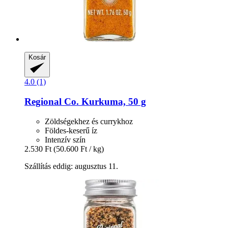
Kosár
4.0 (1)
Regional Co.
Kurkuma, 50 g
Zöldségekhez és currykhoz
Földes-keserű íz
Intenzív szín
2.530 Ft
(50.600 Ft / kg)
Szállítás eddig: augusztus 11.