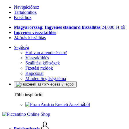
Navigációhoz
Tartalomhoz
Kosárhoz
Magyarország: Ingyenes standard kiszállítás
24.000 Ft-tól
Ingyenes visszaküldés
24 órás kiszállítás
Segítség
Hol van a rendelésem?
Visszaküldés
Szállítási költségek
Fizetési módok
Kapcsolat
Minden Segítség-téma
Több inspiráció
Eredeti Ausztriából
Bejelentkezés