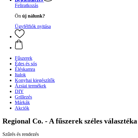
Feliratkozás
Ön
új nálunk?
Ügyfélfiók nyitása
Fűszerek
Édes és sós
Éléskamra
Italok
Konyhai kiegészítők
Ázsiai termékek
DIY
Grillezés
Márkák
Akciók
Regional Co. - A fűszerek széles választéka
Szűrés és rendezés