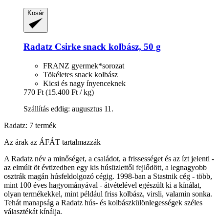
Kosár
Radatz
Csirke snack kolbász, 50 g
FRANZ gyermek*sorozat
Tökéletes snack kolbász
Kicsi és nagy ínyenceknek
770 Ft
(15.400 Ft / kg)
Szállítás eddig: augusztus 11.
Radatz: 7 termék
Az árak az ÁFÁT tartalmazzák
A Radatz név a minőséget, a családot, a frissességet és az ízt jelenti -
az elmúlt öt évtizedben egy kis húsüzlettől fejlődött, a legnagyobb
osztrák magán húsfeldolgozó cégig. 1998-ban a Stastnik cég - több,
mint 100 éves hagyományával - átvételével egészült ki a kínálat,
olyan termékekkel, mint például friss kolbász, virsli, valamin sonka.
Tehát manapság a Radatz hús- és kolbászkülönlegességek széles
választékát kínálja.