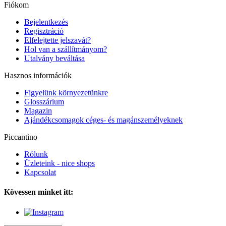
Fiókom
Bejelentkezés
Regisztráció
Elfelejtette jelszavát?
Hol van a szállítmányom?
Utalvány beváltása
Hasznos információk
Figyelünk környezetünkre
Glosszárium
Magazin
Ajándékcsomagok céges- és magánszemélyeknek
Piccantino
Rólunk
Üzleteink - nice shops
Kapcsolat
Kövessen minket itt: