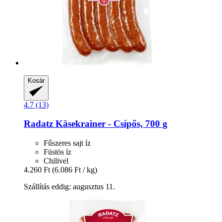
Kosár
4.7 (13)
Radatz
Käsekrainer -​ Csípős, 700 g
Fűszeres sajt íz
Füstös íz
Chilivel
4.260 Ft
(6.086 Ft / kg)
Szállítás eddig: augusztus 11.