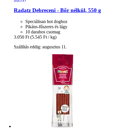
Radatz
Debreceni -​ Bőr nélkül, 550 g
Speciálisan hot doghoz
Pikáns-fűszeres és lágy
10 darabos csomag
3.050 Ft
(5.545 Ft / kg)
Szállítás eddig: augusztus 11.