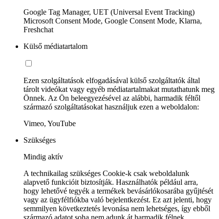
Google Tag Manager, UET (Universal Event Tracking)
Microsoft Consent Mode, Google Consent Mode, Klarna,
Freshchat
Külső médiatartalom
Ezen szolgáltatások elfogadásával külső szolgáltatók által
tárolt videókat vagy egyéb médiatartalmakat mutathatunk meg
Önnek. Az Ön beleegyezésével az alábbi, harmadik féltől
származó szolgáltatásokat használjuk ezen a weboldalon:
Vimeo, YouTube
Szükséges
Mindig aktív
A technikailag szükséges Cookie-k csak weboldalunk
alapvető funkcióit biztosítják. Használhatók például arra,
hogy lehetővé tegyék a termékek bevásárlókosarába gyűjtését
vagy az ügyfélfiókba való bejelentkezést. Ez azt jelenti, hogy
semmilyen következtetés levonása nem lehetséges, így ebből
származó adatot soha nem adunk át harmadik félnek.