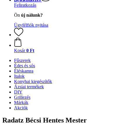
Feliratkozás
Ön
új nálunk?
Ügyfélfiók nyitása
Kosár
0 Ft
Fűszerek
Édes és sós
Éléskamra
Italok
Konyhai kiegészítők
Ázsiai termékek
DIY
Grillezés
Márkák
Akciók
Radatz Bécsi Hentes Mester