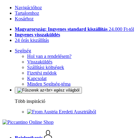
Navigációhoz
Tartalomhoz
Kosárhoz
Magyarország: Ingyenes standard kiszállítás
24.000 Ft-tól
Ingyenes visszaküldés
24 órás kiszállítás
Segítség
Hol van a rendelésem?
Visszaküldés
Szállítási költségek
Fizetési módok
Kapcsolat
Minden Segítség-téma
Több inspiráció
Eredeti Ausztriából
Bejelentkezés