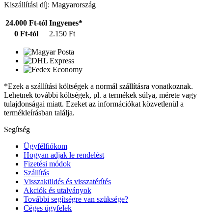
Kiszállítási díj: Magyarország
24.000 Ft-tól
Ingyenes*
0 Ft-tól
2.150 Ft
*Ezek a szállítási költségek a normál szállításra vonatkoznak.
Lehetnek további költségek, pl. a termékek súlya, mérete vagy
tulajdonságai miatt. Ezeket az információkat közvetlenül a
termékleírásban találja.
Segítség
Ügyfélfiókom
Hogyan adjak le rendelést
Fizetési módok
Szállítás
Visszaküldés és visszatérítés
Akciók és utalványok
További segítségre van szüksége?
Céges ügyfelek