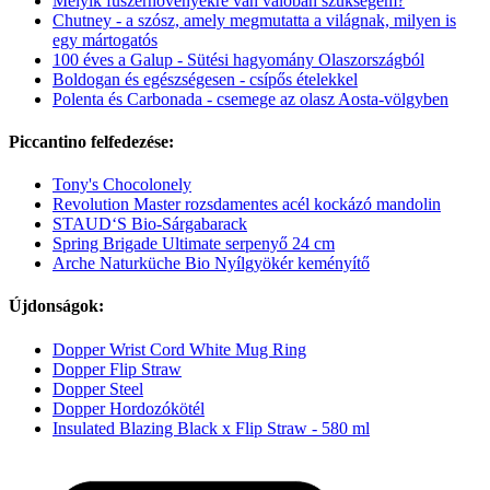
Melyik fűszernövényekre van valóban szükségem?
Chutney - a szósz, amely megmutatta a világnak, milyen is
egy mártogatós
100 éves a Galup - Sütési hagyomány Olaszországból
Boldogan és egészségesen - csípős ételekkel
Polenta és Carbonada - csemege az olasz Aosta-völgyben
Piccantino felfedezése:
Tony's Chocolonely
Revolution Master rozsdamentes acél kockázó mandolin
STAUD‘S Bio-Sárgabarack
Spring Brigade Ultimate serpenyő 24 cm
Arche Naturküche Bio Nyílgyökér keményítő
Újdonságok:
Dopper Wrist Cord White Mug Ring
Dopper Flip Straw
Dopper Steel
Dopper Hordozókötél
Insulated Blazing Black x Flip Straw - 580 ml