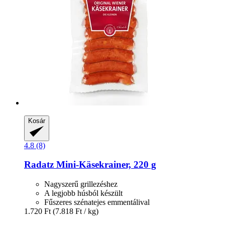
Kosár
4.8 (8)
Radatz
Mini-​Käsekrainer, 220 g
Nagyszerű grillezéshez
A legjobb húsból készült
Fűszeres szénatejes emmentálival
1.720 Ft
(7.818 Ft / kg)