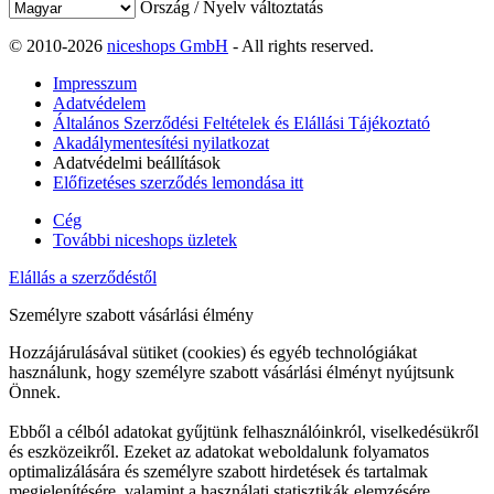
Ország / Nyelv változtatás
© 2010-2026
niceshops GmbH
- All rights reserved.
Impresszum
Adatvédelem
Általános Szerződési Feltételek és Elállási Tájékoztató
Akadálymentesítési nyilatkozat
Adatvédelmi beállítások
Előfizetéses szerződés lemondása itt
Cég
További niceshops üzletek
Elállás a szerződéstől
Személyre szabott vásárlási élmény
Hozzájárulásával sütiket (cookies) és egyéb technológiákat
használunk, hogy személyre szabott vásárlási élményt nyújtsunk
Önnek.
Ebből a célból adatokat gyűjtünk felhasználóinkról, viselkedésükről
és eszközeikről. Ezeket az adatokat weboldalunk folyamatos
optimalizálására és személyre szabott hirdetések és tartalmak
megjelenítésére, valamint a használati statisztikák elemzésére