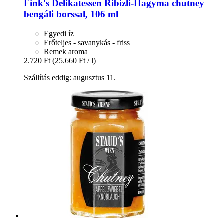
Fink's Delikatessen
Ribizli-​Hagyma chutney
bengáli borssal, 106 ml
Egyedi íz
Erőteljes - savanykás - friss
Remek aroma
2.720 Ft
(25.660 Ft / l)
Szállítás eddig: augusztus 11.