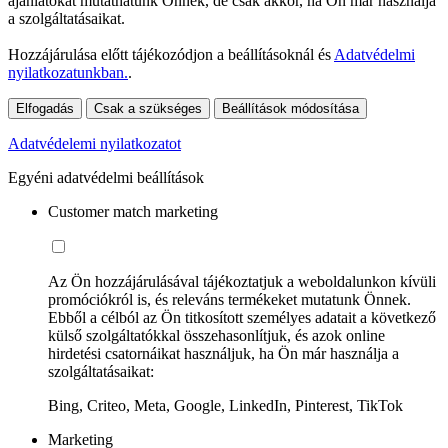
ajánlatokat mutathatunk Önnek, de csak akkor, ha Ön már használja
a szolgáltatásaikat.
Hozzájárulása előtt tájékozódjon a beállításoknál és
Adatvédelmi
nyilatkozatunkban.
.
Elfogadás
Csak a szükséges
Beállítások módosítása
Adatvédelemi nyilatkozatot
Egyéni adatvédelmi beállítások
Customer match marketing
Az Ön hozzájárulásával tájékoztatjuk a weboldalunkon kívüli
promóciókról is, és releváns termékeket mutatunk Önnek.
Ebből a célból az Ön titkosított személyes adatait a következő
külső szolgáltatókkal összehasonlítjuk, és azok online
hirdetési csatornáikat használjuk, ha Ön már használja a
szolgáltatásaikat:
Bing, Criteo, Meta, Google, LinkedIn, Pinterest, TikTok
Marketing