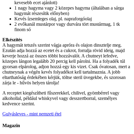
kevesebb ecet ajánlott)
1 nagy hagyma vagy 2 közepes hagyma (általában a sárga
hagymát részesítik előnyben)
Kevés ízsemleges olaj, pl. napraforgóolaj
2 evőkanál mustárpor vagy durvára tört mustármag, 1 tk
finom só
Elkészítés
A hagymát tetszés szerint vágja apróra és olajon dinsztelje meg.
Ezután adja hozzá az ecetet és a cukrot, forralja rövid ideig, majd
keverje hozzá az összes többi hozzávalót. A chutneyt lefedve,
közepes lángon legalább 20 percig kell párolni. Ha a folyadék túl
gyorsan elpárolog, adjon hozzá egy kis vizet. Csak óvatosan, mert a
chutneynak a végén kevés folyadékot kell tartalmaznia. A jobb
eltarthatóság érdekében kérjük, töltse steril üvegekbe, és szorosan
zárja le - hűvös helyen tárolja!
A receptet kiegészítheti fűszerekkel, chilivel, gyömbérrel vagy
alkohollal, például whiskyvel vagy desszertborral, személyes
kedvence szerint.
Gulyásleves - mint nemzeti étel
Magazin