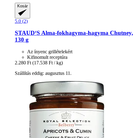
Kosár
5.0 (2)
STAUD‘S
Alma-​fokhagyma-​hagyma Chutney,
130 g
Az ínyenc grillételekért
Kifinomult receptúra
2.280 Ft
(17.538 Ft / kg)
Szállítás eddig: augusztus 11.