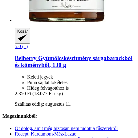
Kosár
5.0 (1)
Belberry
Gyümölcskészítmény sárgabarackból
és köményből, 130 g
Keleti jegyek
Puha sajttal tökéletes
Hideg felvágotthoz is
2.350 Ft
(18.077 Ft / kg)
Szállítás eddig: augusztus 11.
Magazinunkból:
Öt dolog, amit még biztosan nem tudott a fűszerekről
Recept: Kardamom-Méz-Lazac