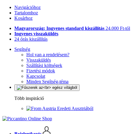
Navigációhoz
Tartalomhoz
Kosárhoz
Magyarország: Ingyenes standard kiszállítás
24.000 Ft-tól
Ingyenes visszaküldés
24 órás kiszállítás
Segítség
Hol van a rendelésem?
Visszaküldés
Szállítási költségek
Fizetési módok
Kapcsolat
Minden Segítség-téma
Több inspiráció
Eredeti Ausztriából
Bejelentkezés