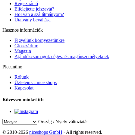
Regisztráció
Elfelejtette jelszavát?
Hol van a szállítmányom?
Utalvány beváltása
Hasznos információk
Figyelünk környezetünkre
Glosszárium
Magazin
Ajándékcsomagok céges- és magánszemélyeknek
Piccantino
Rólunk
Üzleteink - nice shops
Kapcsolat
Kövessen minket itt:
Ország / Nyelv változtatás
© 2010-2026
niceshops GmbH
- All rights reserved.