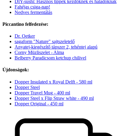
DIY-sushi: Hasznos tippek kezdőknek és haladóknak
Fahéjas csiga-nap!
Nedves fermentálás
Piccantino felfedezése:
Dr. Oetker
sagaform "Nature" sajtszeletelő
Anyatej-kiegészítő tápszer 2, tehéntej alapú
Corny Müzliszelet - Alma
Belberry Paradicsom ketchup chilivel
Újdonságok:
Dopper Insulated x Royal Delft - 580 ml
Dopper Steel
Dopper Travel Mug - 400 ml
Dopper Steel x Flip Straw white - 490 ml
Dopper Original - 450 ml