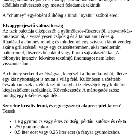
előállítás művészetét egy mesteri feladatnak tekintik.
A "chutney” egyébként állítólag a hindi "nyalni” szóból ered.
Étvágygerjesztő változatosság
Az ízek palettája elképesztő: a gyümölcsös-fűszerestől, a savanykás-
pikánson át, a veszélyesen csípősig és ártalmatlanul édesig.
Ráadásul a chutney mindig és mindenhol egy szívesen látott vendég:
akár a grillezésnél, vagy egy csúcsétteremben, akár mediterrán
halterrinnel, fűszeres húsokkal vagy finom sajtválasztékkal. A
többnyire intenzív, lekváros textúrájú finomságot nem lehet
visszautasítani.
A chutney serkenti az étvágyat, kiegészíti a finom konyhát, illetve
egy kis nyitottságot is mutat a világ felé. Különösen a sötétebb
évszakban ezek az élénk színű konyhai ízletességek egy kulináris
kiegészítőként szolgálnak. Következtetés: A mártogatós szósz
mindig egy tökéletes ajándék.
Szeretne kreatív lenni, és egy egyszerű alapreceptet keres?
Tessék.
1 kg gyümölcs vagy édes zöldség, például sütőtök és cékla
250 gramm cukor
0,5 liter ecet vagy 0,25 liter ecet (a fanyar gyümölcshöz