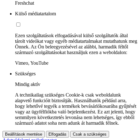
Freshchat
Külső médiatartalom
Ezen szolgáltatások elfogadásával külső szolgáltatók által
tárolt videókat vagy egyéb médiatartalmakat mutathatunk meg
Önnek. Az Ön beleegyezésével az alábbi, harmadik féltől
származó szolgáltatásokat használjuk ezen a weboldalon:
Vimeo, YouTube
Szükséges
Mindig aktív
A technikailag szükséges Cookie-k csak weboldalunk
alapvető funkcióit biztosítják. Használhatók például arra,
hogy lehetővé tegyék a termékek bevásárlókosarába gyűjtését
vagy az ügyfélfiókba való bejelentkezést. Ez azt jelenti, hogy
semmilyen következtetés levonása nem lehetséges, így ebből
származó adatot soha nem adunk át harmadik félnek.
Beállítások mentése
Elfogadás
Csak a szükséges