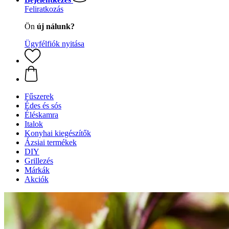
Feliratkozás
Ön
új nálunk?
Ügyfélfiók nyitása
Fűszerek
Édes és sós
Éléskamra
Italok
Konyhai kiegészítők
Ázsiai termékek
DIY
Grillezés
Márkák
Akciók