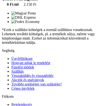
0 Ft-tól
2.150 Ft
*Ezek a szállítási költségek a normál szállításra vonatkoznak.
Lehetnek további költségek, pl. a termékek súlya, mérete vagy
tulajdonságai miatt. Ezeket az információkat közvetlenül a
termékleírásban találja.
Segítség
Ügyfélfiókom
Hogyan adjak le rendelést
Fizetési módok
Szállítás
Visszaküldés és visszatérítés
Akciók és utalványok
További segítségre van szüksége?
Céges ügyfelek
Fiókom
Bejelentkezés