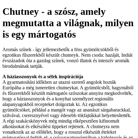
Chutney - a szósz, amely
megmutatta a világnak, milyen
is egy mártogatós
Aromás színek - így jellemezhetők a friss gyümölcsökből és
egzotikus fűszerekből készült chutneyk. Nem csoda: hazáját, Indiát
évszázadok óta a gazdag színek, vonzó illatok és intenzív aromák
birodalmának tartják.
A háziasszonyok és a séfek inspirációja
A gyarmatosítási időkben az utazni szerető angolok hozták
Európába a még ismeretlen chutneykat. A gyümölcsből, hagymából
és fűszerekből készült mártogatós szószokat annyira megkedvelték,
hogy a háziasszonyok és a konyhai személyzet regionális
alapanyagokból recepteket dolgoztak ki. Az egzotikus
gyümölcsöket, például a mangót vagy az ananászt sárgabarackkal,
szilvával, cseresznyével vagy édesebb tökfajtákkal helyettesítették.
A régi szakácskönyvek még mindig elképesztően kifinomult
alkotásokat és elkészítési tippeket rejtenek. A chutneyra nem
vonatkozik az az előítélet, hogy a rosszul elkészült ételeket
mártogatóssal fedjük el: a csúcsgasztronómiában a kidolgozás és az