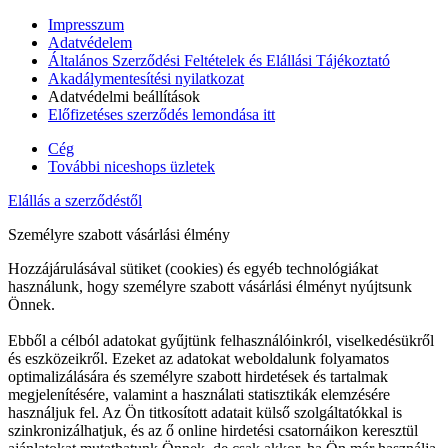
Impresszum
Adatvédelem
Általános Szerződési Feltételek és Elállási Tájékoztató
Akadálymentesítési nyilatkozat
Adatvédelmi beállítások
Előfizetéses szerződés lemondása itt
Cég
További niceshops üzletek
Elállás a szerződéstől
Személyre szabott vásárlási élmény
Hozzájárulásával sütiket (cookies) és egyéb technológiákat
használunk, hogy személyre szabott vásárlási élményt nyújtsunk
Önnek.
Ebből a célból adatokat gyűjtünk felhasználóinkról, viselkedésükről
és eszközeikről. Ezeket az adatokat weboldalunk folyamatos
optimalizálására és személyre szabott hirdetések és tartalmak
megjelenítésére, valamint a használati statisztikák elemzésére
használjuk fel. Az Ön titkosított adatait külső szolgáltatókkal is
szinkronizálhatjuk, és az ő online hirdetési csatornáikon keresztül