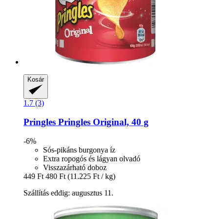
Kosár
1.7 (3)
Pringles
Pringles Original, 40 g
-6%
Sós-pikáns burgonya íz
Extra ropogós és lágyan olvadó
Visszazárható doboz
449 Ft
480 Ft
(11.225 Ft / kg)
Szállítás eddig: augusztus 11.