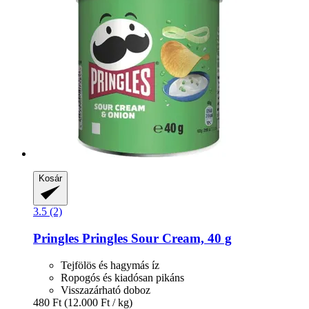
Kosár
3.5 (2)
Pringles
Pringles Sour Cream, 40 g
Tejfölös és hagymás íz
Ropogós és kiadósan pikáns
Visszazárható doboz
480 Ft
(12.000 Ft / kg)