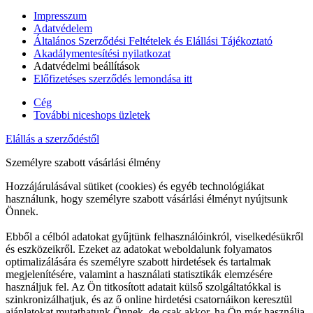
Impresszum
Adatvédelem
Általános Szerződési Feltételek és Elállási Tájékoztató
Akadálymentesítési nyilatkozat
Adatvédelmi beállítások
Előfizetéses szerződés lemondása itt
Cég
További niceshops üzletek
Elállás a szerződéstől
Személyre szabott vásárlási élmény
Hozzájárulásával sütiket (cookies) és egyéb technológiákat
használunk, hogy személyre szabott vásárlási élményt nyújtsunk
Önnek.
Ebből a célból adatokat gyűjtünk felhasználóinkról, viselkedésükről
és eszközeikről. Ezeket az adatokat weboldalunk folyamatos
optimalizálására és személyre szabott hirdetések és tartalmak
megjelenítésére, valamint a használati statisztikák elemzésére
használjuk fel. Az Ön titkosított adatait külső szolgáltatókkal is
szinkronizálhatjuk, és az ő online hirdetési csatornáikon keresztül
ajánlatokat mutathatunk Önnek, de csak akkor, ha Ön már használja