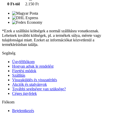
0 Ft-tól
2.150 Ft
*Ezek a szállítási költségek a normál szállításra vonatkoznak.
Lehetnek további költségek, pl. a termékek súlya, mérete vagy
tulajdonságai miatt. Ezeket az információkat közvetlenül a
termékleírásban találja.
Segítség
Ügyfélfiókom
Hogyan adjak le rendelést
Fizetési módok
Szállítás
Visszaküldés és visszatérítés
Akciók és utalványok
További segítségre van szüksége?
Céges ügyfelek
Fiókom
Bejelentkezés