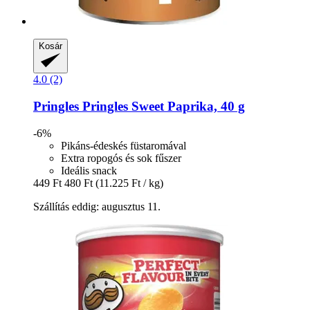
Kosár
4.0 (2)
Pringles
Pringles Sweet Paprika, 40 g
-6%
Pikáns-édeskés füstaromával
Extra ropogós és sok fűszer
Ideális snack
449 Ft
480 Ft
(11.225 Ft / kg)
Szállítás eddig: augusztus 11.