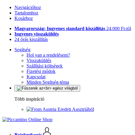
Navigációhoz
Tartalomhoz
Kosárhoz
Magyarország: Ingyenes standard kiszállítás
24.000 Ft-tól
Ingyenes visszaküldés
24 órás kiszállítás
Segítség
Hol van a rendelésem?
Visszaküldés
Szállítási költségek
Fizetési módok
Kapcsolat
Minden Segítség-téma
Több inspiráció
Eredeti Ausztriából
Bejelentkezés