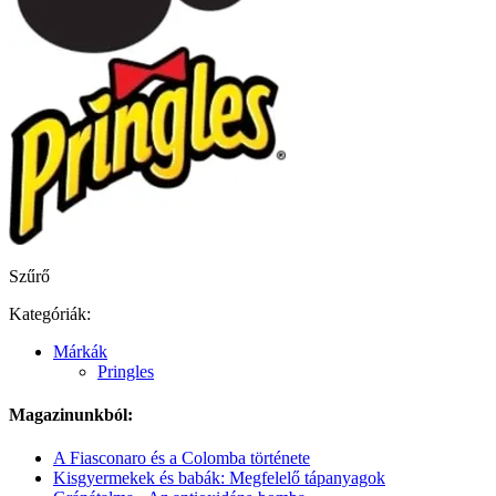
Szűrő
Kategóriák:
Márkák
Pringles
Magazinunkból:
A Fiasconaro és a Colomba története
Kisgyermekek és babák: Megfelelő tápanyagok