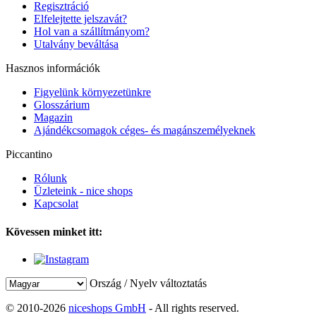
Regisztráció
Elfelejtette jelszavát?
Hol van a szállítmányom?
Utalvány beváltása
Hasznos információk
Figyelünk környezetünkre
Glosszárium
Magazin
Ajándékcsomagok céges- és magánszemélyeknek
Piccantino
Rólunk
Üzleteink - nice shops
Kapcsolat
Kövessen minket itt:
Ország / Nyelv változtatás
© 2010-2026
niceshops GmbH
- All rights reserved.