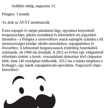
Szállítás eddig: augusztus 31.
Pringles: 3 termék
Az árak az ÁFÁT tartalmazzák
Extra ropogós és mégis páratlanul lágy, egymásra helyezhető
burgonyachips, pikáns aromákkal és lekerekített sós jegyekkel
finomítva - a Pringles a szenvedélyes snack-rajongók számára a fél
mennyországot kínálja: ideális nassoláshoz, ropogtatáshoz és
élvezethez. A kifinomult burgonyasnack eredetileg Amerikából
származik, ott 1968 óta árusítják. A 2011-es évben egy világméretű
előrelépés történt: a kerek, visszazárható dobozban lévő chipseket
több, mint 140 országban értékesítik. 2012 óta a márka tulajdona a
Kellogg's, egy másik ropogtatnivaló-specialista. Nagyszerű chips-
klasszikus!