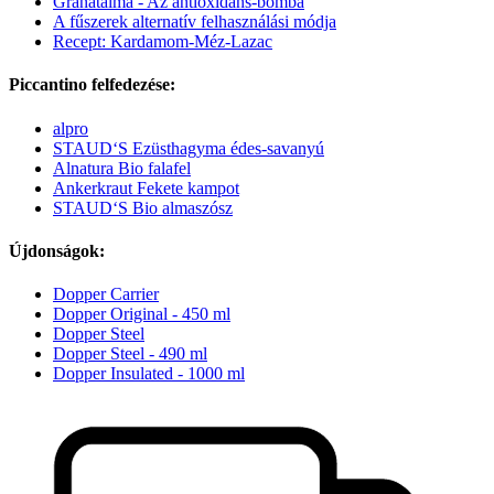
Gránátalma - Az antioxidáns-bomba
A fűszerek alternatív felhasználási módja
Recept: Kardamom-Méz-Lazac
Piccantino felfedezése:
alpro
STAUD‘S Ezüsthagyma édes-savanyú
Alnatura Bio falafel
Ankerkraut Fekete kampot
STAUD‘S Bio almaszósz
Újdonságok:
Dopper Carrier
Dopper Original - 450 ml
Dopper Steel
Dopper Steel - 490 ml
Dopper Insulated - 1000 ml