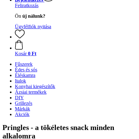
Feliratkozás
Ön
új nálunk?
Ügyfélfiók nyitása
Kosár
0 Ft
Fűszerek
Édes és sós
Éléskamra
Italok
Konyhai kiegészítők
Ázsiai termékek
DIY
Grillezés
Márkák
Akciók
Pringles - a tökéletes snack minden
alkalomra