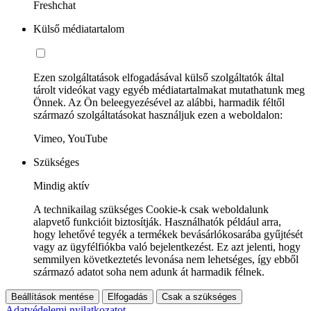
Freshchat
Külső médiatartalom
Ezen szolgáltatások elfogadásával külső szolgáltatók által
tárolt videókat vagy egyéb médiatartalmakat mutathatunk meg
Önnek. Az Ön beleegyezésével az alábbi, harmadik féltől
származó szolgáltatásokat használjuk ezen a weboldalon:
Vimeo, YouTube
Szükséges
Mindig aktív
A technikailag szükséges Cookie-k csak weboldalunk
alapvető funkcióit biztosítják. Használhatók például arra,
hogy lehetővé tegyék a termékek bevásárlókosarába gyűjtését
vagy az ügyfélfiókba való bejelentkezést. Ez azt jelenti, hogy
semmilyen következtetés levonása nem lehetséges, így ebből
származó adatot soha nem adunk át harmadik félnek.
Beállítások mentése
Elfogadás
Csak a szükséges
Adatvédelemi nyilatkozatot