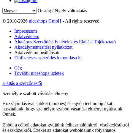
Ország / Nyelv változtatás
© 2010-2026
niceshops GmbH
- All rights reserved.
Impresszum
Adatvédelem
Általános Szerződési Feltételek és Elállási Tájékoztató
Akadálymentesítési nyilatkozat
Adatvédelmi beállítások
Előfizetéses szerződés lemondása itt
Cég
További niceshops üzletek
Elállás a szerződéstől
Személyre szabott vásárlási élmény
Hozzájárulásával sütiket (cookies) és egyéb technológiákat
használunk, hogy személyre szabott vásárlási élményt nyújtsunk
Önnek.
Ebből a célból adatokat gyűjtünk felhasználóinkról, viselkedésükről
és eszközeikről. Ezeket az adatokat weboldalunk folyamatos