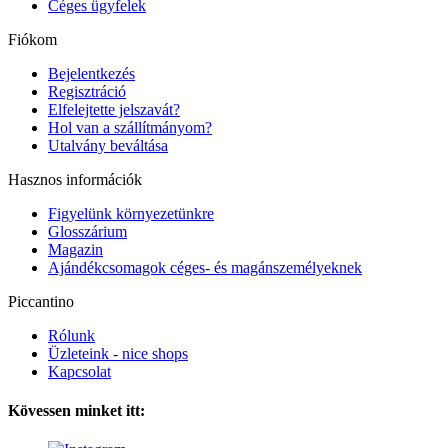
Céges ügyfelek
Fiókom
Bejelentkezés
Regisztráció
Elfelejtette jelszavát?
Hol van a szállítmányom?
Utalvány beváltása
Hasznos információk
Figyelünk környezetünkre
Glosszárium
Magazin
Ajándékcsomagok céges- és magánszemélyeknek
Piccantino
Rólunk
Üzleteink - nice shops
Kapcsolat
Kövessen minket itt: