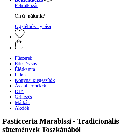
Feliratkozás
Ön
új nálunk?
Ügyfélfiók nyitása
Fűszerek
Édes és sós
Éléskamra
Italok
Konyhai kiegészítők
Ázsiai termékek
DIY
Grillezés
Márkák
Akciók
Pasticceria Marabissi - Tradicionális
sütemények Toszkánából