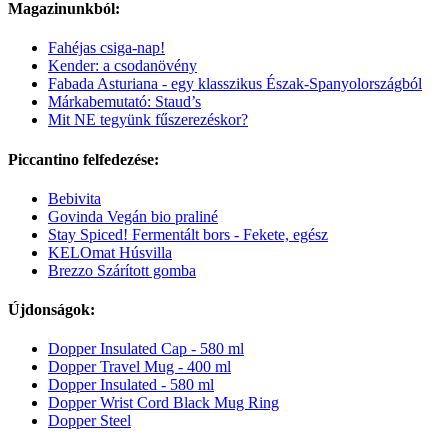
Magazinunkból:
Fahéjas csiga-nap!
Kender: a csodanövény
Fabada Asturiana - egy klasszikus Észak-Spanyolországból
Márkabemutató: Staud’s
Mit NE tegyünk fűszerezéskor?
Piccantino felfedezése:
Bebivita
Govinda Vegán bio praliné
Stay Spiced! Fermentált bors - Fekete, egész
KELOmat Húsvilla
Brezzo Szárított gomba
Újdonságok:
Dopper Insulated Cap - 580 ml
Dopper Travel Mug - 400 ml
Dopper Insulated - 580 ml
Dopper Wrist Cord Black Mug Ring
Dopper Steel