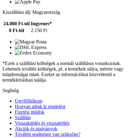
Kiszállítási díj: Magyarország
24.000 Ft-tól
Ingyenes*
0 Ft-tól
2.150 Ft
*Ezek a szállítási költségek a normál szállításra vonatkoznak.
Lehetnek további költségek, pl. a termékek súlya, mérete vagy
tulajdonságai miatt. Ezeket az információkat közvetlenül a
termékleírásban találja.
Segítség
Ügyfélfiókom
Hogyan adjak le rendelést
Fizetési módok
Szállítás
Visszaküldés és visszatérítés
Akciók és utalványok
További segítségre van szüksége?