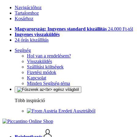
Navigációhoz
Tartalomhoz
Kosárhoz
Magyarország: Ingyenes standard kiszállítás
24.000 Ft-tól
Ingyenes visszaküldés
24 órás kiszállítás
Segítség
Hol van a rendelésem?
Visszaküldés
Szállítási költségek
Fizetési módok
Kapcsolat
Minden Segítség-téma
Több inspiráció
Eredeti Ausztriából
Bejelentkezés