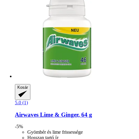
Kosár
5.0 (1)
Airwaves
Lime & Ginger, 64 g
-5%
Gyömbér és lime frissessége
Hosszan tartó íz