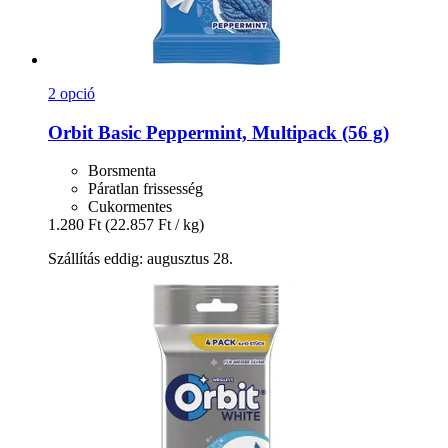
2 opció
Orbit
Basic Peppermint, Multipack (56 g)
Borsmenta
Páratlan frissesség
Cukormentes
1.280 Ft
(22.857 Ft / kg)
Szállítás eddig: augusztus 28.