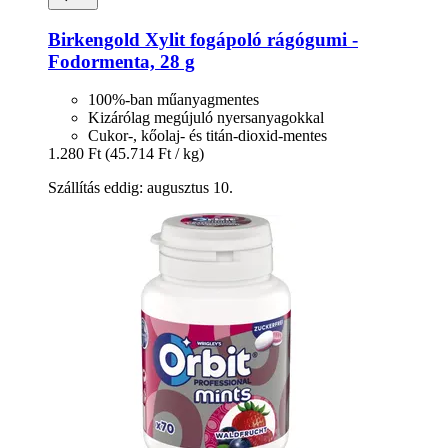
Birkengold
Xylit fogápoló rágógumi -​
Fodormenta, 28 g
100%-ban műanyagmentes
Kizárólag megújuló nyersanyagokkal
Cukor-, kőolaj- és titán-dioxid-mentes
1.280 Ft
(45.714 Ft / kg)
Szállítás eddig: augusztus 10.