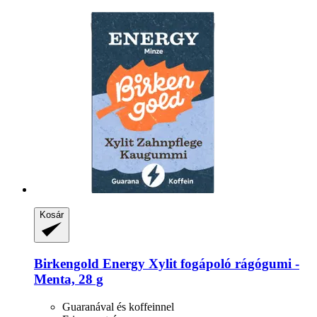
Kosár
Birkengold
Energy Xylit fogápoló rágógumi -​
Menta, 28 g
Guaranával és koffeinnel