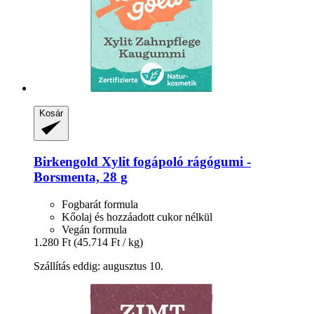
Kosár
Birkengold
Xylit fogápoló rágógumi -​
Borsmenta, 28 g
Fogbarát formula
Kőolaj és hozzáadott cukor nélkül
Vegán formula
1.280 Ft
(45.714 Ft / kg)
Szállítás eddig: augusztus 10.