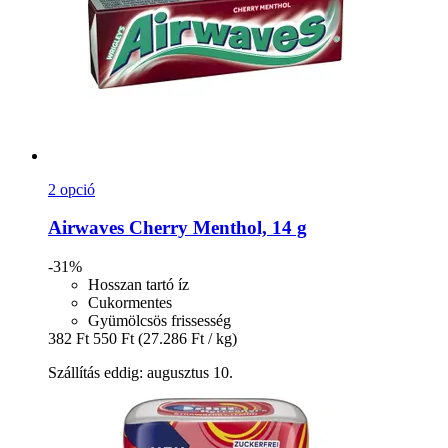
2 opció
Airwaves
Cherry Menthol, 14 g
-31%
Hosszan tartó íz
Cukormentes
Gyümölcsös frissesség
382 Ft
550 Ft
(27.286 Ft / kg)
Szállítás eddig: augusztus 10.