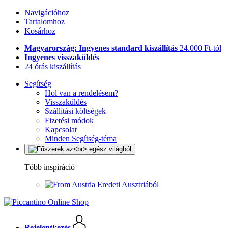
Navigációhoz
Tartalomhoz
Kosárhoz
Magyarország: Ingyenes standard kiszállítás
24.000 Ft-tól
Ingyenes visszaküldés
24 órás kiszállítás
Segítség
Hol van a rendelésem?
Visszaküldés
Szállítási költségek
Fizetési módok
Kapcsolat
Minden Segítség-téma
Több inspiráció
Eredeti Ausztriából
Bejelentkezés