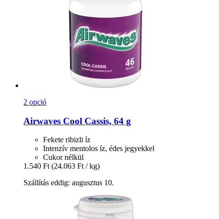
2 opció
Airwaves
Cool Cassis, 64 g
Fekete ribizli íz
Intenzív mentolos íz, édes jegyekkel
Cukor nélkül
1.540 Ft
(24.063 Ft / kg)
Szállítás eddig: augusztus 10.