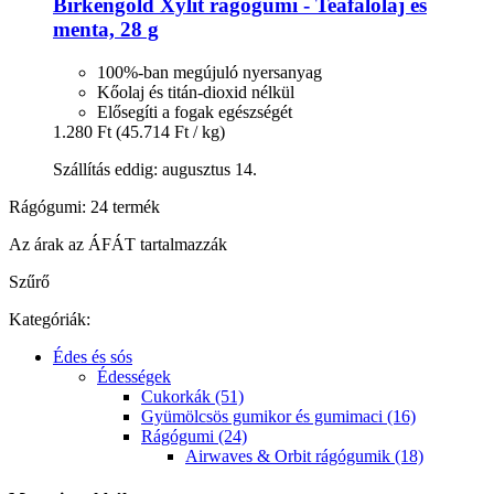
Birkengold
Xylit rágógumi -​ Teafalolaj és
menta, 28 g
100%-ban megújuló nyersanyag
Kőolaj és titán-dioxid nélkül
Elősegíti a fogak egészségét
1.280 Ft
(45.714 Ft / kg)
Szállítás eddig: augusztus 14.
Rágógumi: 24 termék
Az árak az ÁFÁT tartalmazzák
Szűrő
Kategóriák:
Édes és sós
Édességek
Cukorkák (51)
Gyümölcsös gumikor és gumimaci (16)
Rágógumi (24)
Airwaves & Orbit rágógumik (18)