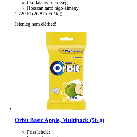
Csodálatos frissesség
Hosszan tartó rágó-élmény
1.720 Ft
(26.875 Ft / kg)
Jelenleg nem elérhető
Orbit
Basic Apple, Multipack (56 g)
Friss lehelet