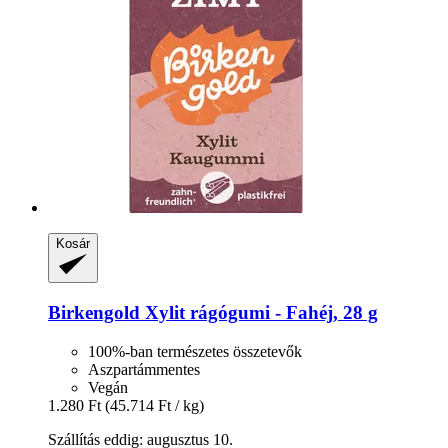
Kosár
Birkengold
Xylit rágógumi -​ Fahéj, 28 g
100%-ban természetes összetevők
Aszpartámmentes
Vegán
1.280 Ft
(45.714 Ft / kg)
Szállítás eddig: augusztus 10.