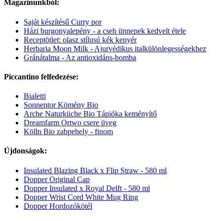
Magazinunkból:
Saját készítésű Curry por
Házi burgonyalepény - a cseh ünnepek kedvelt étele
Receptötlet: olasz stílusú kék kenyér
Herbaria Moon Milk - Ajurvédikus italkülönlegességekhez
Gránátalma - Az antioxidáns-bomba
Piccantino felfedezése:
Bialetti
Sonnentor Kömény Bio
Arche Naturküche Bio Tápióka keményítő
Dreamfarm Ortwo csere üveg
Kölln Bio zabpehely - finom
Újdonságok:
Insulated Blazing Black x Flip Straw - 580 ml
Dopper Original Cap
Dopper Insulated x Royal Delft - 580 ml
Dopper Wrist Cord White Mug Ring
Dopper Hordozókötél