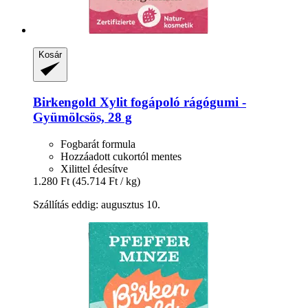
Kosár
Birkengold
Xylit fogápoló rágógumi -​
Gyümölcsös, 28 g
Fogbarát formula
Hozzáadott cukortól mentes
Xilittel édesítve
1.280 Ft
(45.714 Ft / kg)
Szállítás eddig: augusztus 10.