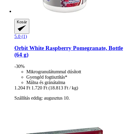
Kosár
5.0 (1)
Orbit
White Raspberry Pomegranate, Bottle
(64 g)
-30%
Mikrogranulátummal dúsított
Gyengéd fogtisztítás*
Málna és gránátalma
1.204 Ft
1.720 Ft
(18.813 Ft / kg)
Szállítás eddig: augusztus 10.