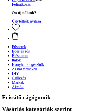
Feliratkozás
Ön
új nálunk?
Ügyfélfiók nyitása
Fűszerek
Édes és sós
Éléskamra
Italok
Konyhai kiegészítők
Ázsiai termékek
DIY
Grillezés
Márkák
Akciók
Frissítő rágógumik
Vásárlás kategóriák szerint