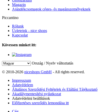
Glosszárium
Magazin
Ajándékcsomagok céges- és magánszemélyeknek
Piccantino
Rólunk
Üzleteink - nice shops
Kapcsolat
Kövessen minket itt:
Ország / Nyelv változtatás
© 2010-2026
niceshops GmbH
- All rights reserved.
Impresszum
Adatvédelem
Általános Szerződési Feltételek és Elállási Tájékoztató
Akadálymentesítési nyilatkozat
Adatvédelmi beállítások
Előfizetéses szerződés lemondása itt
Cég