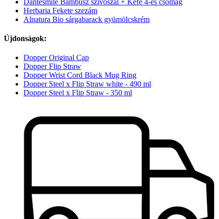
Dantesmile Bambusz szívószál + Kefe 4-es csomag
Herbaria Fekete szezám
Alnatura Bio sárgabarack gyümölcskrém
Újdonságok:
Dopper Original Cap
Dopper Flip Straw
Dopper Wrist Cord Black Mug Ring
Dopper Steel x Flip Straw white - 490 ml
Dopper Steel x Flip Straw - 350 ml