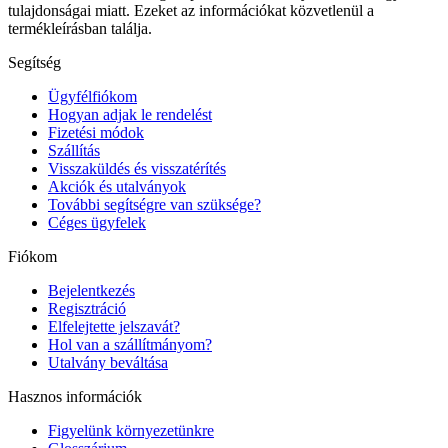
tulajdonságai miatt. Ezeket az információkat közvetlenül a
termékleírásban találja.
Segítség
Ügyfélfiókom
Hogyan adjak le rendelést
Fizetési módok
Szállítás
Visszaküldés és visszatérítés
Akciók és utalványok
További segítségre van szüksége?
Céges ügyfelek
Fiókom
Bejelentkezés
Regisztráció
Elfelejtette jelszavát?
Hol van a szállítmányom?
Utalvány beváltása
Hasznos információk
Figyelünk környezetünkre