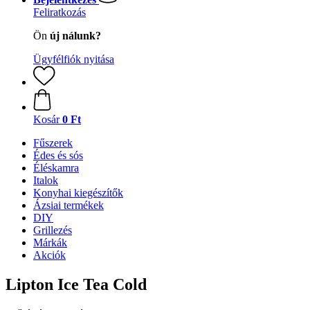
Feliratkozás
Ön
új nálunk?
Ügyfélfiók nyitása
Kosár
0 Ft
Fűszerek
Édes és sós
Éléskamra
Italok
Konyhai kiegészítők
Ázsiai termékek
DIY
Grillezés
Márkák
Akciók
Lipton Ice Tea Cold