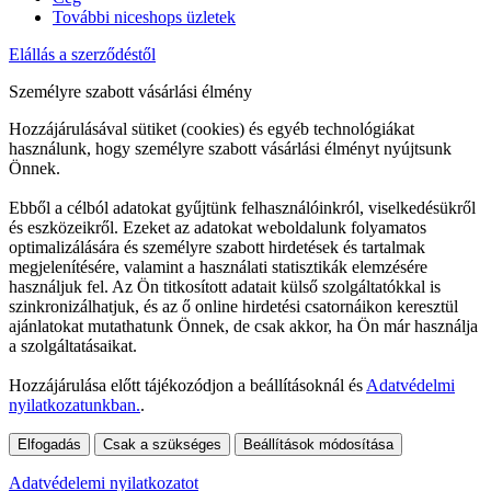
További niceshops üzletek
Elállás a szerződéstől
Személyre szabott vásárlási élmény
Hozzájárulásával sütiket (cookies) és egyéb technológiákat
használunk, hogy személyre szabott vásárlási élményt nyújtsunk
Önnek.
Ebből a célból adatokat gyűjtünk felhasználóinkról, viselkedésükről
és eszközeikről. Ezeket az adatokat weboldalunk folyamatos
optimalizálására és személyre szabott hirdetések és tartalmak
megjelenítésére, valamint a használati statisztikák elemzésére
használjuk fel. Az Ön titkosított adatait külső szolgáltatókkal is
szinkronizálhatjuk, és az ő online hirdetési csatornáikon keresztül
ajánlatokat mutathatunk Önnek, de csak akkor, ha Ön már használja
a szolgáltatásaikat.
Hozzájárulása előtt tájékozódjon a beállításoknál és
Adatvédelmi
nyilatkozatunkban.
.
Elfogadás
Csak a szükséges
Beállítások módosítása
Adatvédelemi nyilatkozatot