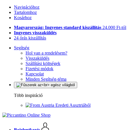
Navigációhoz
Tartalomhoz
Kosárhoz
Magyarország: Ingyenes standard kiszállítás
24.000 Ft-tól
Ingyenes visszaküldés
24 órás kiszállítás
Segítség
Hol van a rendelésem?
Visszaküldés
Szállítási költségek
Fizetési módok
Kapcsolat
Minden Segítség-téma
Több inspiráció
Eredeti Ausztriából
Bejelentkezés