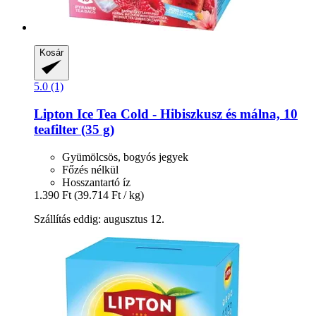
Kosár
5.0 (1)
Lipton
Ice Tea Cold -​ Hibiszkusz és málna, 10
teafilter (35 g)
Gyümölcsös, bogyós jegyek
Főzés nélkül
Hosszantartó íz
1.390 Ft
(39.714 Ft / kg)
Szállítás eddig: augusztus 12.