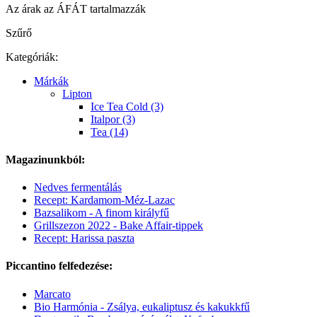
Az árak az ÁFÁT tartalmazzák
Szűrő
Kategóriák:
Márkák
Lipton
Ice Tea Cold (3)
Italpor (3)
Tea (14)
Magazinunkból:
Nedves fermentálás
Recept: Kardamom-Méz-Lazac
Bazsalikom - A finom királyfű
Grillszezon 2022 - Bake Affair-tippek
Recept: Harissa paszta
Piccantino felfedezése:
Marcato
Bio Harmónia - Zsálya, eukaliptusz és kakukkfű