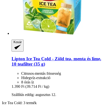
Kosár
Lipton
Ice Tea Cold -​ Zöld tea, menta és lime,
10 teafilter (35 g)
Citrusos-mentás frissesség
Hidegvíz-extrakció
8 órás íz
1.390 Ft
(39.714 Ft / kg)
Szállítás eddig: augusztus 12.
Ice Tea Cold: 3 termék