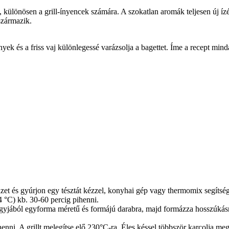
különösen a grill-ínyencek számára. A szokatlan aromák teljesen új íz
származik.
yek és a friss vaj különlegessé varázsolja a bagettet. Íme a recept mind
et és gyúrjon egy tésztát kézzel, konyhai gép vagy thermomix segítségé
4 °C) kb. 30-60 percig pihenni.
 nagyjából egyforma méretű és formájú darabra, majd formázza hosszúkás
nni. A grillt melegítse elő 230°C-ra. Éles késsel többször karcolja meg