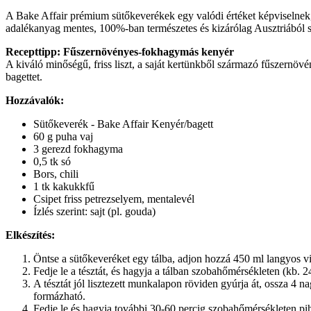
A Bake Affair prémium sütőkeverékek egy valódi értéket képviselnek, 
adalékanyag mentes, 100%-ban természetes és kizárólag Ausztriából 
Recepttipp: Fűszernövényes-fokhagymás kenyér
A kiváló minőségű, friss liszt, a saját kertünkből származó fűszernövén
bagettet.
Hozzávalók:
Sütőkeverék - Bake Affair Kenyér/bagett
60 g puha vaj
3 gerezd fokhagyma
0,5 tk só
Bors, chili
1 tk kakukkfű
Csipet friss petrezselyem, mentalevél
Ízlés szerint: sajt (pl. gouda)
Elkészítés:
Öntse a sütőkeveréket egy tálba, adjon hozzá 450 ml langyos viz
Fedje le a tésztát, és hagyja a tálban szobahőmérsékleten (kb. 2
A tésztát jól lisztezett munkalapon röviden gyúrja át, ossza 4
formázható.
Fedje le és hagyja további 30-60 percig szobahőmérsékleten pihe