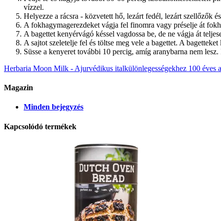
vízzel.
Helyezze a rácsra - közvetett hő, lezárt fedél, lezárt szellőzők é
A fokhagymagerezdeket vágja fel finomra vagy préselje át fokh
A bagettet kenyérvágó késsel vagdossa be, de ne vágja át telje
A sajtot szeletelje fel és töltse meg vele a bagettet. A bagetteke
Süsse a kenyeret további 10 percig, amíg aranybarna nem lesz
Herbaria Moon Milk - Ajurvédikus italkülönlegességekhez
100 éves 
Magazin
Minden bejegyzés
Kapcsolódó termékek