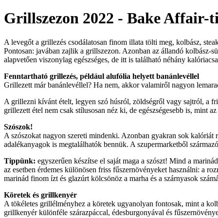
Grillszezon 2022 - Bake Affair-
A levegőt a grillezés csodálatosan finom illata tölti meg, kolbász, stea
Pontosan: javában zajlik a grillszezon. Azonban az állandó kolbász-sü
alapvetően viszonylag egészséges, de itt is található néhány kalória
Fenntartható grillezés, például alufólia helyett banánlevéllel
Grillezett már banánlevéllel? Ha nem, akkor valamiről nagyon lemarad
A grillezni kívánt ételt, legyen szó húsról, zöldségről vagy sajtról, a
grillezett étel nem csak stílusosan néz ki, de egészségesebb is, mint az
Szószok!
A szószokat nagyon szereti mindenki. Azonban gyakran sok kalóriát rej
adalékanyagok is megtalálhatók bennük. A szupermarketből származó, l
Tippünk:
egyszerűen készítse el saját maga a szószt! Mind a mariná
az esetben érdemes különösen friss fűszernövényeket használni: a roz
marinád finom ízt és glazúrt kölcsönöz a marha és a szárnyasok számár
Köretek és grillkenyér
A tökéletes grillélményhez a köretek ugyanolyan fontosak, mint a kol
grillkenyér különféle szárazpáccal, édesburgonyával és fűszernövényekke