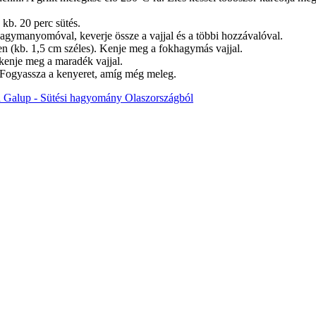
s kb. 20 perc sütés.
agymanyomóval, keverje össze a vajjal és a többi hozzávalóval.
sen (kb. 1,5 cm széles). Kenje meg a fokhagymás vajjal.
t kenje meg a maradék vajjal.
. Fogyassza a kenyeret, amíg még meleg.
a Galup - Sütési hagyomány Olaszországból