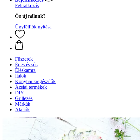
Feliratkozás
Ön
új nálunk?
Ügyfélfiók nyitása
Fűszerek
Édes és sós
Éléskamra
Italok
Konyhai kiegészítők
Ázsiai termékek
DIY
Grillezés
Márkák
Akciók