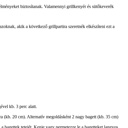
élményeket biztosítanak. Valamennyi grillkenyér és sütőkeverék
azoknak, akik a következő grillpartira szeretnék elkészíteni ezt a
vel kb. 3 perc alatt.
ra (kb. 20 cm). Alternatív megoldásként 2 nagy bagett (kb. 35 cm)
 a bagettek tetejét. Kenje vagy permetezze le a bagetteket langyos