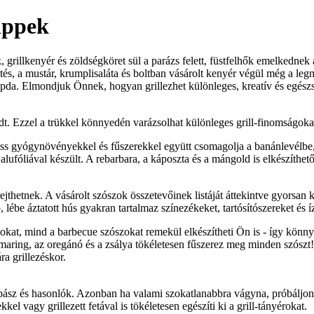
tippek
k, grillkenyér és zöldségköret sül a parázs felett, füstfelhők emelkednek
tés, a mustár, krumplisaláta és boltban vásárolt kenyér végül még a leg
csapda. Elmondjuk Önnek, hogyan grillezhet különleges, kreatív és egés
t. Ezzel a trükkel könnyedén varázsolhat különleges grill-finomságoka
 friss gyógynövényekkel és fűszerekkel együtt csomagolja a banánlevélbe,
 alufóliával készült. A rebarbara, a káposzta és a mángold is elkészíthető
thetnek. A vásárolt szószok összetevőinek listáját áttekintve gyorsan 
ébe áztatott hús gyakran tartalmaz színezékeket, tartósítószereket és í
dokat, mind a barbecue szószokat remekül elkészítheti Ön is - így könn
maring, az oregánó és a zsálya tökéletesen fűszerez meg minden szószt!
a grillezéskor.
bász és hasonlók. Azonban ha valami szokatlanabbra vágyna, próbáljon ki
l vagy grillezett fetával is tökéletesen egészíti ki a grill-tányérokat.