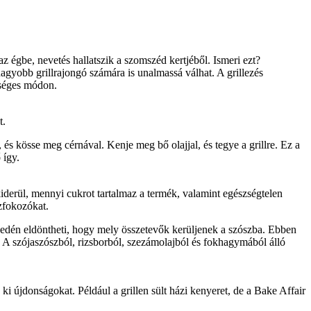
 az égbe, nevetés hallatszik a szomszéd kertjéből. Ismeri ezt?
nagyobb grillrajongó számára is unalmassá válhat. A grillezés
zséges módon.
t.
 és kösse meg cérnával. Kenje meg bő olajjal, és tegye a grillre. Ez a
 így.
kiderül, mennyi cukrot tartalmaz a termék, valamint egészségtelen
zfokozókat.
yedén eldöntheti, hogy mely összetevők kerüljenek a szószba. Ebben
 A szójaszószból, rizsborból, szezámolajból és fokhagymából álló
 újdonságokat. Például a grillen sült házi kenyeret, de a Bake Affair