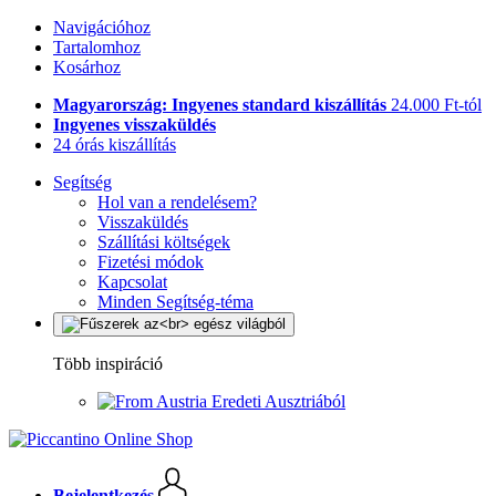
Navigációhoz
Tartalomhoz
Kosárhoz
Magyarország: Ingyenes standard kiszállítás
24.000 Ft-tól
Ingyenes visszaküldés
24 órás kiszállítás
Segítség
Hol van a rendelésem?
Visszaküldés
Szállítási költségek
Fizetési módok
Kapcsolat
Minden Segítség-téma
Több inspiráció
Eredeti Ausztriából
Bejelentkezés