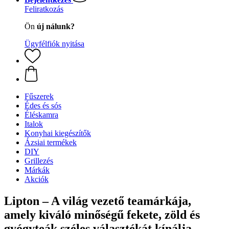
Feliratkozás
Ön
új nálunk?
Ügyfélfiók nyitása
Fűszerek
Édes és sós
Éléskamra
Italok
Konyhai kiegészítők
Ázsiai termékek
DIY
Grillezés
Márkák
Akciók
Lipton – A világ vezető teamárkája,
amely kiváló minőségű fekete, zöld és
gyógyteák széles választékát kínálja.