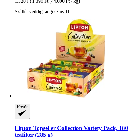
1.320 Ft
1.390 Ft
(44.000 Ft / kg)
Szállítás eddig: augusztus 11.
Kosár
Lipton
Topseller Collection Variety Pack, 180
teafilter (285 g)