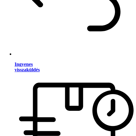
Ingyenes
visszaküldés