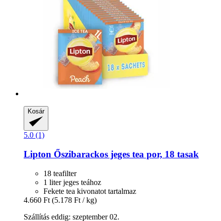
Kosár
5.0 (1)
Lipton
Őszibarackos jeges tea por, 18 tasak
18 teafilter
1 liter jeges teához
Fekete tea kivonatot tartalmaz
4.660 Ft
(5.178 Ft / kg)
Szállítás eddig: szeptember 02.