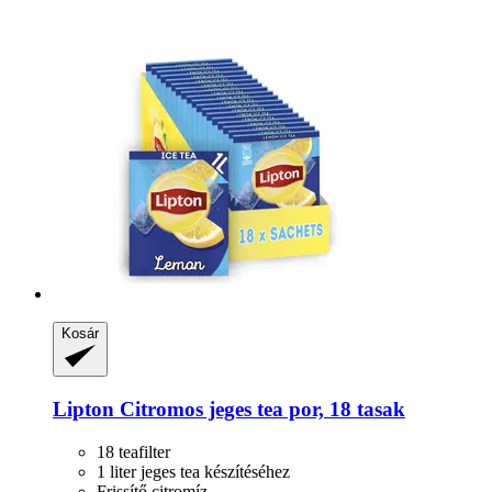
Kosár
Lipton
Citromos jeges tea por, 18 tasak
18 teafilter
1 liter jeges tea készítéséhez
Frissítő citromíz