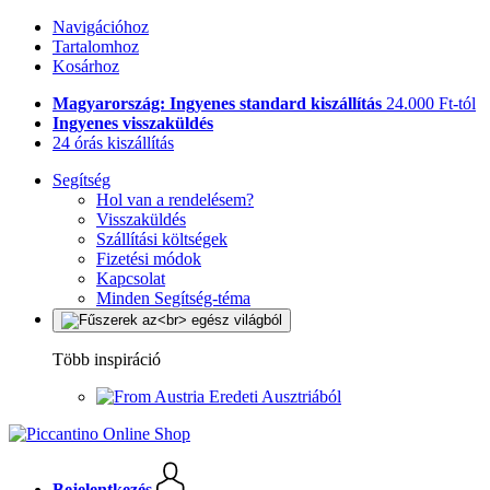
Navigációhoz
Tartalomhoz
Kosárhoz
Magyarország: Ingyenes standard kiszállítás
24.000 Ft-tól
Ingyenes visszaküldés
24 órás kiszállítás
Segítség
Hol van a rendelésem?
Visszaküldés
Szállítási költségek
Fizetési módok
Kapcsolat
Minden Segítség-téma
Több inspiráció
Eredeti Ausztriából
Bejelentkezés