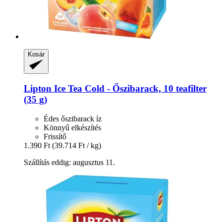
Kosár
Lipton
Ice Tea Cold -​ Őszibarack, 10 teafilter
(35 g)
Édes őszibarack íz
Könnyű elkészítés
Frissítő
1.390 Ft
(39.714 Ft / kg)
Szállítás eddig: augusztus 11.