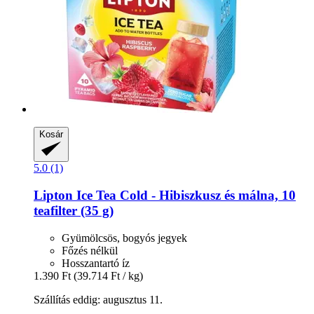
Kosár
5.0 (1)
Lipton
Ice Tea Cold -​ Hibiszkusz és málna, 10
teafilter (35 g)
Gyümölcsös, bogyós jegyek
Főzés nélkül
Hosszantartó íz
1.390 Ft
(39.714 Ft / kg)
Szállítás eddig: augusztus 11.