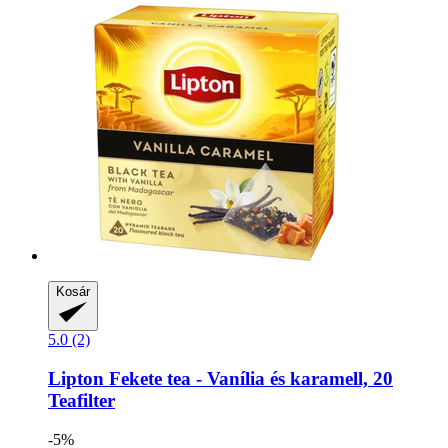
Kosár
5.0 (2)
Lipton
Fekete tea -​ Vanília és karamell, 20
Teafilter
-5%