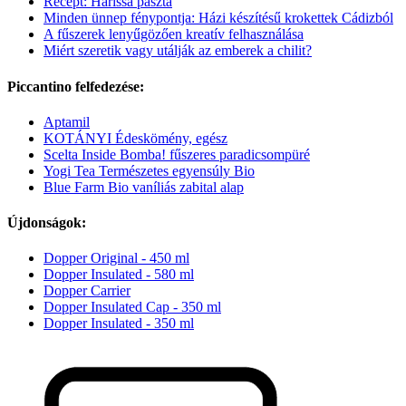
Recept: Harissa paszta
Minden ünnep fénypontja: Házi készítésű krokettek Cádizból
A fűszerek lenyűgözően kreatív felhasználása
Miért szeretik vagy utálják az emberek a chilit?
Piccantino felfedezése:
Aptamil
KOTÁNYI Édeskömény, egész
Scelta Inside Bomba! fűszeres paradicsompüré
Yogi Tea Természetes egyensúly Bio
Blue Farm Bio vaníliás zabital alap
Újdonságok:
Dopper Original - 450 ml
Dopper Insulated - 580 ml
Dopper Carrier
Dopper Insulated Cap - 350 ml
Dopper Insulated - 350 ml